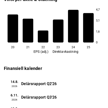
4,7
3,1
3,4
3,3
3,2
1,6
2,9
2,8
0
20
21
22
23
24
25
EPS (adj.)
Direktavkastning
Finansiell kalender
14.8.
Delårsrapport
Q2'26
2026
6.11.
Delårsrapport
Q3'26
2026