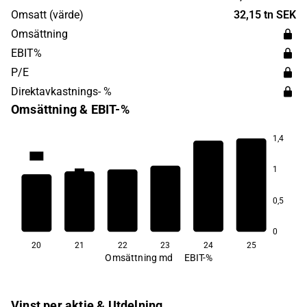
Borensberg.
Omsatt (värde)
32,15 tn SEK
Omsättning
EBIT%
P/E
Direktavkastnings- %
Omsättning & EBIT-%
1,4
12,0
1
9,3
9,0
8,3
8,0
4,9
0,5
0
20
21
22
23
24
25
Omsättning md
EBIT-%
Vinst per aktie & Utdelning