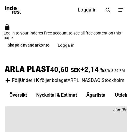
Logga in
Log in to your Inderes Free account to see all free content on this
page.
Skapa användarkonto
Logga in
ARLA PLAST
40,60
+2,14
SEK
%
8/6, 3:29 PM
Under
1K
följer bolaget
ARPL
NASDAQ Stockholm
Ke
Följ
Översikt
Nyckeltal & Estimat
Ägarlista
Utdelni
Jämför