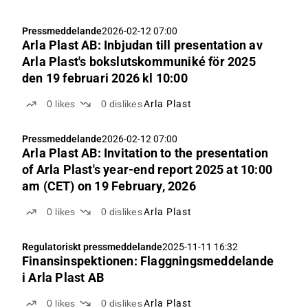
Pressmeddelande
2026-02-12 07:00
Arla Plast AB: Inbjudan till presentation av
Arla Plast's bokslutskommuniké för 2025
den 19 februari 2026 kl 10:00
0
likes
0
dislikes
Arla Plast
Pressmeddelande
2026-02-12 07:00
Arla Plast AB: Invitation to the presentation
of Arla Plast's year-end report 2025 at 10:00
am (CET) on 19 February, 2026
0
likes
0
dislikes
Arla Plast
Regulatoriskt pressmeddelande
2025-11-11 16:32
Finansinspektionen: Flaggningsmeddelande
i Arla Plast AB
0
likes
0
dislikes
Arla Plast