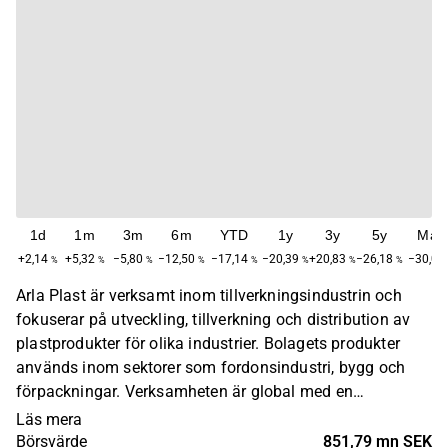
1d
1m
3m
6m
YTD
1y
3y
5y
Max
+2,14
+5,32
−5,80
−12,50
−17,14
−20,39
+20,83
−26,18
−30,00
%
%
%
%
%
%
%
%
Arla Plast är verksamt inom tillverkningsindustrin och
fokuserar på utveckling, tillverkning och distribution av
plastprodukter för olika industrier. Bolagets produkter
används inom sektorer som fordonsindustri, bygg och
förpackningar. Verksamheten är global med en
huvudsaklig närvaro i Europa, Nordamerika och Asien.
Läs mera
Arla Plast grundades år 1969 och har sitt huvudkontor i
Börsvärde
851,79 mn SEK