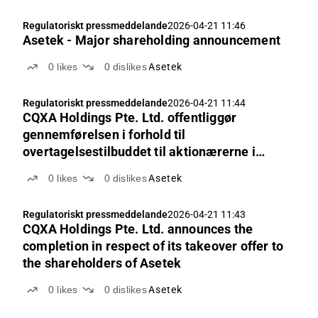
Regulatoriskt pressmeddelande
2026-04-21 11:46
Asetek - Major shareholding announcement
0
likes
0
dislikes
Asetek
Regulatoriskt pressmeddelande
2026-04-21 11:44
CQXA Holdings Pte. Ltd. offentliggør
gennemførelsen i forhold til
overtagelsestilbuddet til aktionærerne i
Asetek
0
likes
0
dislikes
Asetek
Regulatoriskt pressmeddelande
2026-04-21 11:43
CQXA Holdings Pte. Ltd. announces the
completion in respect of its takeover offer to
the shareholders of Asetek
0
likes
0
dislikes
Asetek