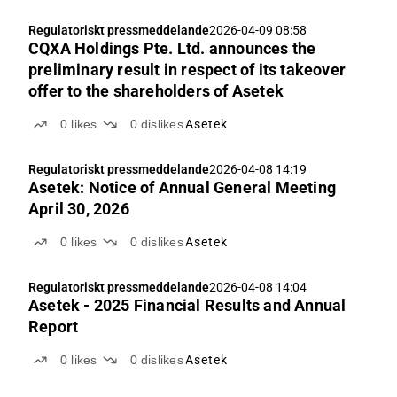
Regulatoriskt pressmeddelande
2026-04-09 08:58
CQXA Holdings Pte. Ltd. announces the
preliminary result in respect of its takeover
offer to the shareholders of Asetek
0
likes
0
dislikes
Asetek
Regulatoriskt pressmeddelande
2026-04-08 14:19
Asetek: Notice of Annual General Meeting
April 30, 2026
0
likes
0
dislikes
Asetek
Regulatoriskt pressmeddelande
2026-04-08 14:04
Asetek - 2025 Financial Results and Annual
Report
0
likes
0
dislikes
Asetek