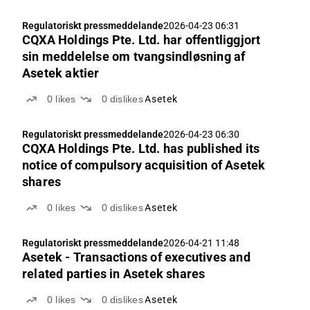
Regulatoriskt pressmeddelande
2026-04-23 06:31
CQXA Holdings Pte. Ltd. har offentliggjort
sin meddelelse om tvangsindløsning af
Asetek aktier
0
likes
0
dislikes
Asetek
Regulatoriskt pressmeddelande
2026-04-23 06:30
CQXA Holdings Pte. Ltd. has published its
notice of compulsory acquisition of Asetek
shares
0
likes
0
dislikes
Asetek
Regulatoriskt pressmeddelande
2026-04-21 11:48
Asetek - Transactions of executives and
related parties in Asetek shares
0
likes
0
dislikes
Asetek