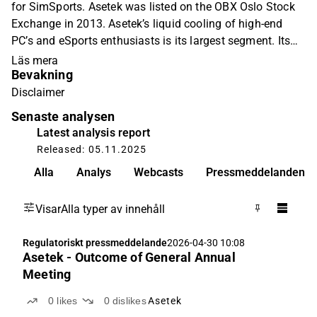
for SimSports. Asetek was listed on the OBX Oslo Stock
Exchange in 2013. Asetek’s liquid cooling of high-end
PC’s and eSports enthusiasts is its largest segment. Its
sealed loop liquid cooler supports the thermal challenges
Läs mera
Bevakning
of the computers and can also be implemented at data
centers to provide significant energy savings and
Disclaimer
recapturing of heat against the air cooling industry norm;
Senaste analysen
however, this segment remains relatively smaller. In 2021
Latest analysis report
Asetek made its first expansion into the SimSports
Released: 05.11.2025
Gaming market with its high-end SimRacing pedals,
Alla
Analys
Webcasts
Pressmeddelanden
designed to create an immersive experience for sim
racers. Asetek plans to expand further into the SimRacing
Visar
Alla typer av innehåll
value chain with ambitions to release wheelbases,
steering wheels, shifters, and other end-user
Regulatoriskt pressmeddelande
2026-04-30 10:08
customization options.
Asetek - Outcome of General Annual
Meeting
0
likes
0
dislikes
Asetek