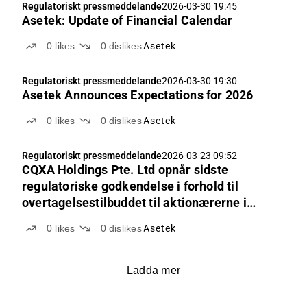
Regulatoriskt pressmeddelande
2026-03-30 19:45
Asetek: Update of Financial Calendar
0
likes
0
dislikes
Asetek
Regulatoriskt pressmeddelande
2026-03-30 19:30
Asetek Announces Expectations for 2026
0
likes
0
dislikes
Asetek
Regulatoriskt pressmeddelande
2026-03-23 09:52
CQXA Holdings Pte. Ltd opnår sidste
regulatoriske godkendelse i forhold til
overtagelsestilbuddet til aktionærerne i
Asetek
0
likes
0
dislikes
Asetek
Ladda mer