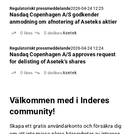
Regulatoriskt pressmeddelande
2026-04-24 12:25
Nasdaq Copenhagen A/S godkender
anmodning om afnotering af Aseteks aktier
0
likes
0
dislikes
Asetek
Regulatoriskt pressmeddelande
2026-04-24 12:24
Nasdaq Copenhagen A/S approves request
for delisting of Asetek's shares
0
likes
0
dislikes
Asetek
Välkommen med i Inderes
community!
Skapa ett gratis användarkonto och försäkra dig
om att inte missa några börsnyheter av intresse