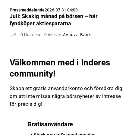
Pressmeddelande
2026-07-31 04:00
Juli: Skakig månad på börsen – här
fyndköper aktiespararna
0
likes
0
dislikes
Avanza Bank
Välkommen med i Inderes
community!
Skapa ett gratis användarkonto och försäkra dig
om att inte missa några börsnyheter av intresse
för precis dig!
Gratisanvändare
Stock market's most popular