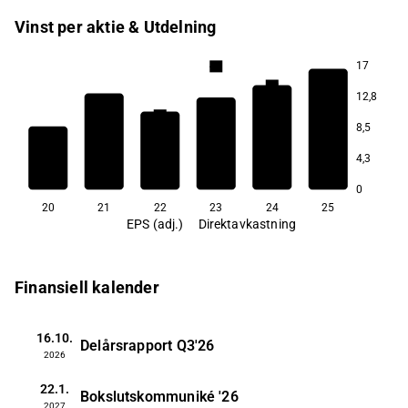
Vinst per aktie & Utdelning
17
4,9
4,3
12,8
3,6
3,4
8,5
2,8
4,3
1,6
0
20
21
22
23
24
25
EPS (adj.)
Direktavkastning
Finansiell kalender
16.10.
Delårsrapport
Q3'26
2026
22.1.
Bokslutskommuniké
'26
2027