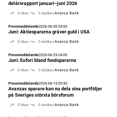
delårsrapport januari–juni 2026
0
likes
0
dislikes
Avanza Bank
Pressmeddelande
2026-06-30 04:00
Juni: Aktiespararna gräver guld i USA
0
likes
0
dislikes
Avanza Bank
Pressmeddelande
2026-06-29 04:00
Juni: Eufori bland fondspararna
0
likes
0
dislikes
Avanza Bank
Pressmeddelande
2026-06-15 05:30
Avanzas sparare kan nu dela sina portföljer
på Sveriges största börsforum
0
likes
0
dislikes
Avanza Bank