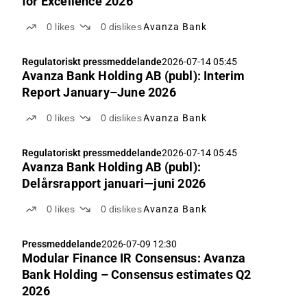
for Excellence 2026
0
likes
0
dislikes
Avanza Bank
Regulatoriskt pressmeddelande
2026-07-14 05:45
Avanza Bank Holding AB (publ): Interim
Report January–June 2026
0
likes
0
dislikes
Avanza Bank
Regulatoriskt pressmeddelande
2026-07-14 05:45
Avanza Bank Holding AB (publ):
Delårsrapport januari—juni 2026
0
likes
0
dislikes
Avanza Bank
Pressmeddelande
2026-07-09 12:30
Modular Finance IR Consensus: Avanza
Bank Holding – Consensus estimates Q2
2026