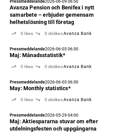
Pressmeddelande
2026-06-09 06:50
Avanza Pension och Benifex i nytt
samarbete – erbjuder gemensam
helhetslösning till företag
0
likes
0
dislikes
Avanza Bank
Pressmeddelande
2026-06-03 06:30
Maj: Månadsstatistik*
0
likes
0
dislikes
Avanza Bank
Pressmeddelande
2026-06-03 06:30
May: Monthly statistics*
0
likes
0
dislikes
Avanza Bank
Pressmeddelande
2026-05-29 04:00
Maj: Aktiespararna stuvar om efter
utdelningsfesten och uppgångarna