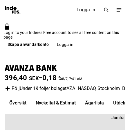
Logga in
Log in to your Inderes Free account to see all free content on this
page.
Skapa användarkonto
Logga in
AVANZA BANK
396,40
−0,18
SEK
%
8/7, 7:41 AM
Under
1K
följer bolaget
AZA
NASDAQ Stockholm
Ba
Följ
Översikt
Nyckeltal & Estimat
Ägarlista
Utdelni
Jämför