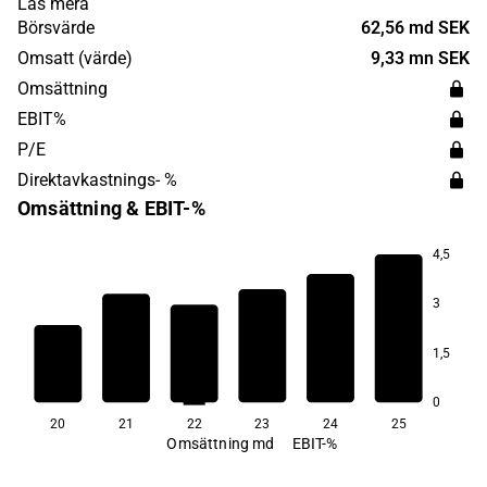
Läs mera
investeringsbeslut utifrån sina enskilda behov. Avanza
Börsvärde
62,56 md SEK
verkar i Sverige och har sitt huvudkontor i Stockholm.
Omsatt (värde)
9,33 mn SEK
Omsättning
EBIT%
P/E
Direktavkastnings- %
Omsättning & EBIT-%
4,5
3
73,8
1,5
68,5
67,2
67,1
66,7
65,3
0
20
21
22
23
24
25
Omsättning md
EBIT-%