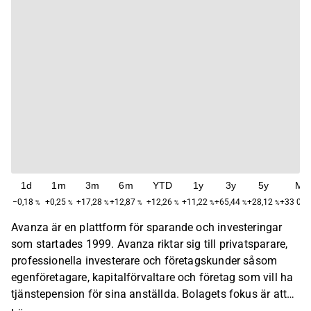
1d
1m
3m
6m
YTD
1y
3y
5y
Ma
−0,18
+0,25
+17,28
+12,87
+12,26
+11,22
+65,44
+28,12
+33 048
%
%
%
%
%
%
%
%
Avanza är en plattform för sparande och investeringar
som startades 1999. Avanza riktar sig till privatsparare,
professionella investerare och företagskunder såsom
egenföretagare, kapitalförvaltare och företag som vill ha
tjänstepension för sina anställda. Bolagets fokus är att
utveckla verktyg som hjälper kunder att fatta egna