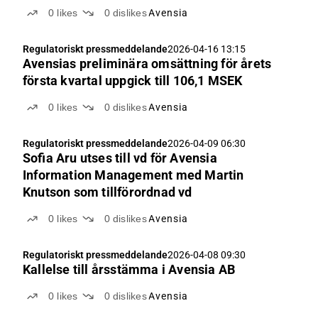
0
likes
0
dislikes
Avensia
Regulatoriskt pressmeddelande
2026-04-16 13:15
Avensias preliminära omsättning för årets
första kvartal uppgick till 106,1 MSEK
0
likes
0
dislikes
Avensia
Regulatoriskt pressmeddelande
2026-04-09 06:30
Sofia Aru utses till vd för Avensia
Information Management med Martin
Knutson som tillförordnad vd
0
likes
0
dislikes
Avensia
Regulatoriskt pressmeddelande
2026-04-08 09:30
Kallelse till årsstämma i Avensia AB
0
likes
0
dislikes
Avensia