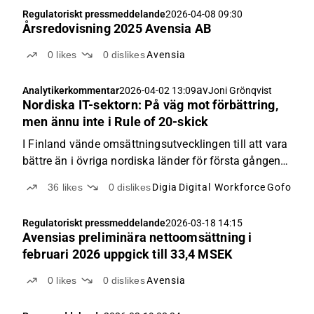
Regulatoriskt pressmeddelande
2026-04-08 09:30
Årsredovisning 2025 Avensia AB
0
likes
0
dislikes
Avensia
av
Analytikerkommentar
2026-04-02 13:09
Joni Grönqvist
Nordiska IT-sektorn: På väg mot förbättring,
men ännu inte i Rule of 20-skick
I Finland vände omsättningsutvecklingen till att vara
bättre än i övriga nordiska länder för första gången
på länge under slutet av året.
36
likes
0
dislikes
Digia
Digital Workforce
Gofore
N
Regulatoriskt pressmeddelande
2026-03-18 14:15
Avensias preliminära nettoomsättning i
februari 2026 uppgick till 33,4 MSEK
0
likes
0
dislikes
Avensia