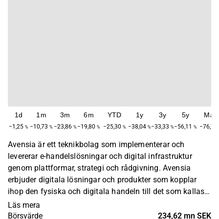
1d
1m
3m
6m
YTD
1y
3y
5y
Max
−1,25
−10,73
−23,86
−19,80
−25,30
−38,04
−33,33
−56,11
−76,76
%
%
%
%
%
%
%
%
Avensia är ett teknikbolag som implementerar och
levererar e-handelslösningar och digital infrastruktur
genom plattformar, strategi och rådgivning. Avensia
erbjuder digitala lösningar och produkter som kopplar
ihop den fysiska och digitala handeln till det som kallas
omnikanal, sömlösa och enhetliga handelsupplevelser i
Läs mera
alla kanaler. Avensia har huvudkontor i Lund och är även
Börsvärde
234,62 mn SEK