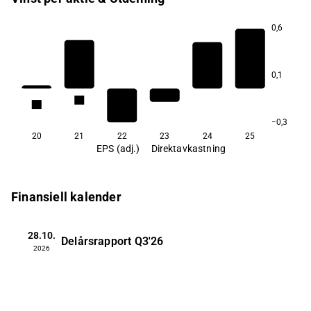
0,6
7,1
6,3
0,1
2,3
1,8
−0,3
20
21
22
23
24
25
EPS (adj.)
Direktavkastning
Finansiell kalender
28.10.
Delårsrapport
Q3'26
2026