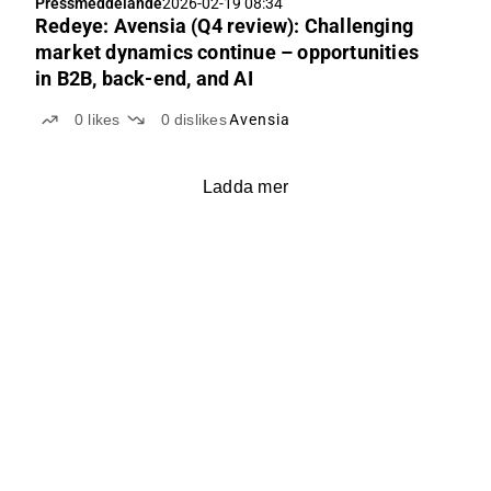
Pressmeddelande
2026-02-19 08:34
Redeye: Avensia (Q4 review): Challenging
market dynamics continue – opportunities
in B2B, back-end, and AI
0
likes
0
dislikes
Avensia
Ladda mer