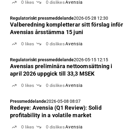
0
likes
0
dislikes
Avensia
Regulatoriskt pressmeddelande
2026-05-28 12:30
Valberedning kompletterar sitt förslag inför
Avensias årsstämma 15 juni
0
likes
0
dislikes
Avensia
Regulatoriskt pressmeddelande
2026-05-15 12:15
Avensias preliminära nettoomsättning i
april 2026 uppgick till 33,3 MSEK
0
likes
0
dislikes
Avensia
Pressmeddelande
2026-05-08 08:07
Redeye: Avensia (Q1 Review): Solid
profitability in a volatile market
0
likes
0
dislikes
Avensia