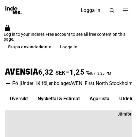
Logga in
Log in to your Inderes Free account to see all free content on this
page.
Skapa användarkonto
Logga in
AVENSIA
6,32
−1,25
SEK
%
8/7, 3:25 PM
Under
1K
följer bolaget
AVEN
First North Stockholm
Följ
Översikt
Nyckeltal & Estimat
Ägarlista
Utdelni
Jämför