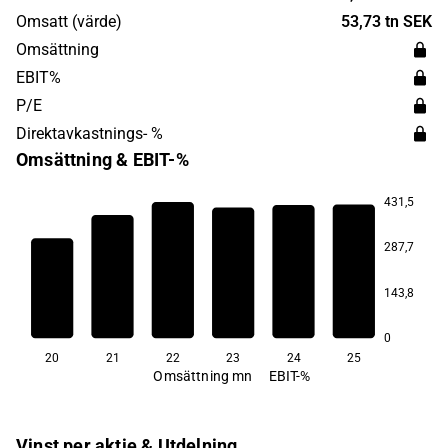
verksamt på marknader runtom i Europa och
Omsatt (värde)
53,73 tn SEK
Nordamerika.
Omsättning
EBIT%
P/E
Direktavkastnings- %
Omsättning & EBIT-%
431,5
7,5
6,3
5,9
287,7
1,1
143,8
−0,8
−3,0
0
20
21
22
23
24
25
Omsättning mn
EBIT-%
Vinst per aktie & Utdelning