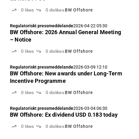
0
likes
0
dislikes
BW Offshore
Regulatoriskt pressmeddelande
2026-04-22 05:30
BW Offshore: 2026 Annual General Meeting
– Notice
0
likes
0
dislikes
BW Offshore
Regulatoriskt pressmeddelande
2026-03-09 12:10
BW Offshore: New awards under Long-Term
Incentive Programme
0
likes
0
dislikes
BW Offshore
Regulatoriskt pressmeddelande
2026-03-04 06:30
BW Offshore: Ex dividend USD 0.183 today
0
likes
0
dislikes
BW Offshore