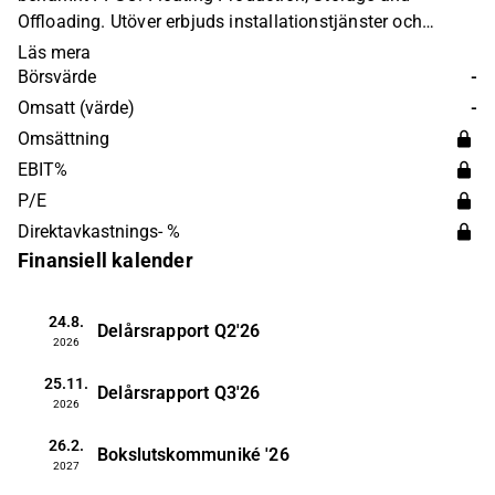
Offloading. Utöver erbjuds installationstjänster och
möjlighet till leasing. Bolaget är en del av BW koncernen
Läs mera
och är idag en global leverantör. Huvudkontoret ligger i
Börsvärde
-
Oslo.
Omsatt (värde)
-
Omsättning
EBIT%
P/E
Direktavkastnings- %
Finansiell kalender
24.8.
Delårsrapport
Q2'26
2026
25.11.
Delårsrapport
Q3'26
2026
26.2.
Bokslutskommuniké
'26
2027