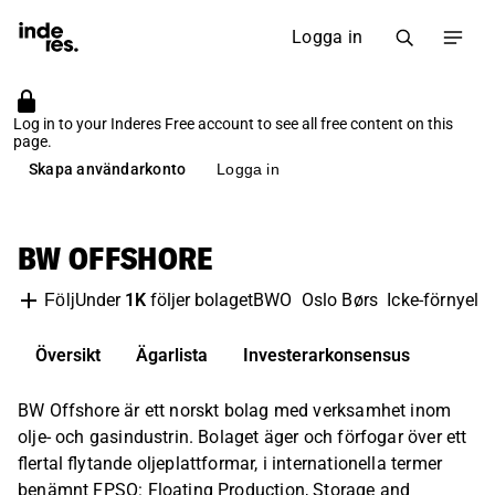
Logga in
Log in to your Inderes Free account to see all free content on this
page.
Skapa användarkonto
Logga in
BW OFFSHORE
Under
1K
följer bolaget
BWO
Oslo Børs
Icke-förnyels
Följ
Översikt
Ägarlista
Investerarkonsensus
BW Offshore är ett norskt bolag med verksamhet inom
olje- och gasindustrin. Bolaget äger och förfogar över ett
flertal flytande oljeplattformar, i internationella termer
benämnt FPSO: Floating Production, Storage and