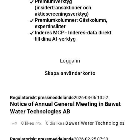
Premiumverktyg
(insidertransaktioner och
aktiescreeningsverktyg)
Premiumkolumner: Gästkolumn,
expertinsikter
Inderes MCP - Inderes-data direkt
till dina AI-verktyg
Logga in
Skapa användarkonto
Regulatoriskt pressmeddelande
2026-03-06 13:52
Notice of Annual General Meeting in Bawat
Water Technologies AB
0
likes
0
dislikes
Bawat Water Technologies
Regulatoriskt pressmeddelande
2026-02-25 07:30