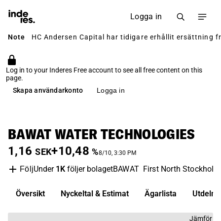
Logga in
Note
HC Andersen Capital har tidigare erhållit ersättning f
Log in to your Inderes Free account to see all free content on this
page.
Skapa användarkonto
Logga in
BAWAT WATER TECHNOLOGIES
1,16
+10,48
SEK
%
8/10, 3:30 PM
Under
1K
följer bolaget
BAWAT
First North Stockholm
Följ
Översikt
Nyckeltal & Estimat
Ägarlista
Utdelni
Jämför