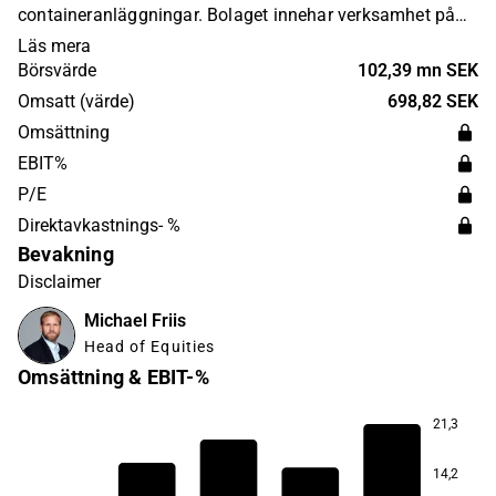
containeranläggningar. Bolaget innehar verksamhet på
global nivå med störst närvaro inom Norden och Europa.
Läs mera
Bawat Water Technologies grundades 2011 och har sitt
Börsvärde
102,39 mn SEK
huvudkontor i Stockholm.
Omsatt (värde)
698,82 SEK
Omsättning
EBIT%
P/E
Direktavkastnings- %
Bevakning
Disclaimer
Michael Friis
Head of Equities
Omsättning & EBIT-%
21,3
−77,6
14,2