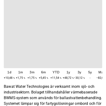
1d
1m
3m
6m
YTD
1y
3y
5y
Max
+10,48
+1,75
+1,75
+5,45
+11,54
+48,72
−30,12
-
−82,01
%
%
%
%
%
%
%
Bawat Water Technologies är verksamt inom sjö- och
industrisektorn. Bolaget tillhandahåller värmebaserade
BWMS-system som används för ballastvattenbehandling.
Systemet lämpar sig för fartygslösningar ombord och för