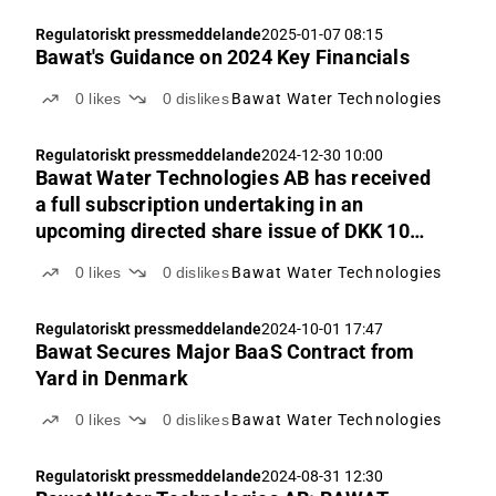
Regulatoriskt pressmeddelande
2025-01-07 08:15
Bawat's Guidance on 2024 Key Financials
0
likes
0
dislikes
Bawat Water Technologies
Regulatoriskt pressmeddelande
2024-12-30 10:00
Bawat Water Technologies AB has received
a full subscription undertaking in an
upcoming directed share issue of DKK 10
million (approximately SEK 15.4 million)
0
likes
0
dislikes
Bawat Water Technologies
Regulatoriskt pressmeddelande
2024-10-01 17:47
Bawat Secures Major BaaS Contract from
Yard in Denmark
0
likes
0
dislikes
Bawat Water Technologies
Regulatoriskt pressmeddelande
2024-08-31 12:30