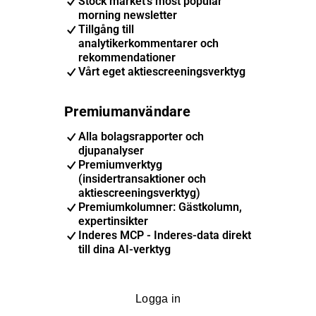
Stock market's most popular
morning newsletter
Tillgång till
analytikerkommentarer och
rekommendationer
Vårt eget aktiescreeningsverktyg
Premiumanvändare
Alla bolagsrapporter och
djupanalyser
Premiumverktyg
(insidertransaktioner och
aktiescreeningsverktyg)
Premiumkolumner: Gästkolumn,
expertinsikter
Inderes MCP - Inderes-data direkt
till dina AI-verktyg
Logga in