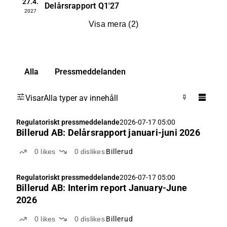
27.4.
Delårsrapport
Q1'27
2027
Visa mera
(
2
)
Alla
Pressmeddelanden
Visar
Alla typer av innehåll
Regulatoriskt pressmeddelande
2026-07-17 05:00
Billerud AB: Delårsrapport januari-juni 2026
0
likes
0
dislikes
Billerud
Regulatoriskt pressmeddelande
2026-07-17 05:00
Billerud AB: Interim report January-June
2026
0
likes
0
dislikes
Billerud