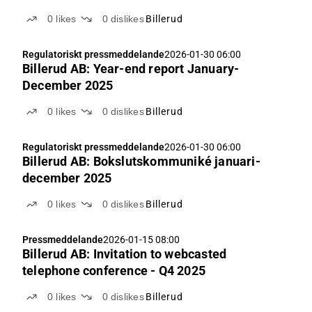
0
likes
0
dislikes
Billerud
Regulatoriskt pressmeddelande
2026-01-30 06:00
Billerud AB: Year-end report January-
December 2025
0
likes
0
dislikes
Billerud
Regulatoriskt pressmeddelande
2026-01-30 06:00
Billerud AB: Bokslutskommuniké januari-
december 2025
0
likes
0
dislikes
Billerud
Pressmeddelande
2026-01-15 08:00
Billerud AB: Invitation to webcasted
telephone conference - Q4 2025
0
likes
0
dislikes
Billerud