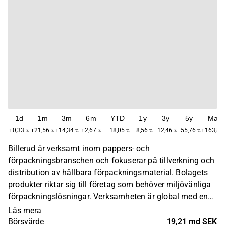
1d
1m
3m
6m
YTD
1y
3y
5y
Max
+0,33
+21,56
+14,34
+2,67
−18,05
−8,56
−12,46
−55,76
+163,80
%
%
%
%
%
%
%
%
Billerud är verksamt inom pappers- och
förpackningsbranschen och fokuserar på tillverkning och
distribution av hållbara förpackningsmaterial. Bolagets
produkter riktar sig till företag som behöver miljövänliga
förpackningslösningar. Verksamheten är global med en
huvudsaklig närvaro i Europa, Nordamerika och Asien.
Läs mera
Billerud grundades år 1883 och har sitt huvudkontor i
Börsvärde
19,21 md SEK