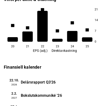
21
5,9
14
3,5
3,0
2,5
2,1
7
2,0
0
20
21
22
23
24
25
EPS (adj.)
Direktavkastning
Finansiell kalender
22.10.
Delårsrapport
Q3'26
2026
2.2.
Bokslutskommuniké
'26
2027