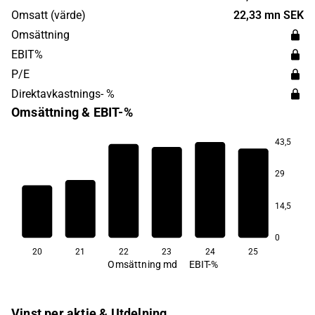
Solna.
Omsatt (värde)
22,33 mn SEK
Omsättning
EBIT%
P/E
Direktavkastnings- %
Omsättning & EBIT-%
43,5
13,4
29
7,6
5,9
14,5
3,2
3,0
1,3
0
20
21
22
23
24
25
Omsättning md
EBIT-%
Vinst per aktie & Utdelning