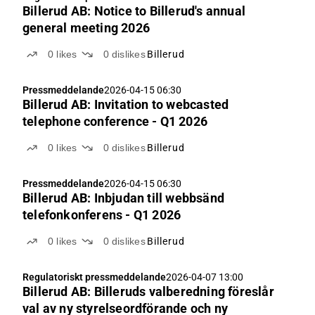
Billerud AB: Notice to Billerud's annual
general meeting 2026
0
likes
0
dislikes
Billerud
Pressmeddelande
2026-04-15 06:30
Billerud AB: Invitation to webcasted
telephone conference - Q1 2026
0
likes
0
dislikes
Billerud
Pressmeddelande
2026-04-15 06:30
Billerud AB: Inbjudan till webbsänd
telefonkonferens - Q1 2026
0
likes
0
dislikes
Billerud
Regulatoriskt pressmeddelande
2026-04-07 13:00
Billerud AB: Billeruds valberedning föreslår
val av ny styrelseordförande och ny