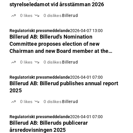
styrelseledamot vid årsstämman 2026
0
likes
0
dislikes
Billerud
Regulatoriskt pressmeddelande
2026-04-07 13:00
Billerud AB: Billerud's Nomination
Committee proposes election of new
Chairman and new Board member at the
Annual General Meeting 2026
0
likes
0
dislikes
Billerud
Regulatoriskt pressmeddelande
2026-04-01 07:00
Billerud AB: Billerud publishes annual report
2025
0
likes
0
dislikes
Billerud
Regulatoriskt pressmeddelande
2026-04-01 07:00
Billerud AB: Billeruds publicerar
årsredovisningen 2025