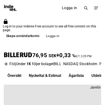
Logga in
Log in to your Inderes Free account to see all free content on this
page.
Skapa användarkonto
Logga in
BILLERUD
76,95
+0,33
SEK
%
8/7, 3:29 PM
Under
1K
följer bolaget
BILL
NASDAQ Stockholm
Pap
Följ
Översikt
Nyckeltal & Estimat
Ägarlista
Utdelni
Jämför