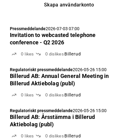
Skapa användarkonto
Pressmeddelande
2026-07-03 07:00
Invitation to webcasted telephone
conference - Q2 2026
0
likes
0
dislikes
Billerud
Regulatoriskt pressmeddelande
2026-05-26 15:00
Billerud AB: Annual General Meeting in
Billerud Aktiebolag (publ)
0
likes
0
dislikes
Billerud
Regulatoriskt pressmeddelande
2026-05-26 15:00
Billerud AB: Årsstämma i Billerud
Aktiebolag (publ)
0
likes
0
dislikes
Billerud