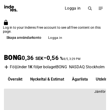
Logga in
Log in to your Inderes Free account to see all free content on this
page.
Skapa användarkonto
Logga in
BONG
0,36
−0,56
SEK
%
8/5, 3:29 PM
Under
1K
följer bolaget
BONG
NASDAQ Stockholm
P
Följ
Översikt
Nyckeltal & Estimat
Ägarlista
Utdelni
Jämför