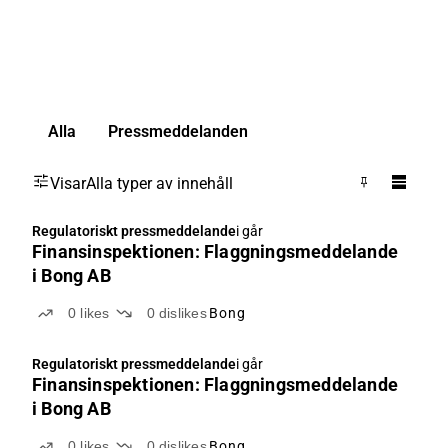
Alla
Pressmeddelanden
Visar
Alla typer av innehåll
Regulatoriskt pressmeddelande
i går
Finansinspektionen: Flaggningsmeddelande
i Bong AB
0
likes
0
dislikes
Bong
Regulatoriskt pressmeddelande
i går
Finansinspektionen: Flaggningsmeddelande
i Bong AB
0
likes
0
dislikes
Bong