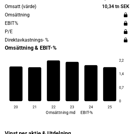
Omsatt (värde)
10,34 tn SEK
Omsättning
EBIT%
P/E
Direktavkastnings- %
Omsättning & EBIT-%
2,2
1,4
4,5
2,5
2,3
2,1
0,7
0,9
−1,0
0
20
21
22
23
24
25
Omsättning md
EBIT-%
Vinst per aktie & Utdelning