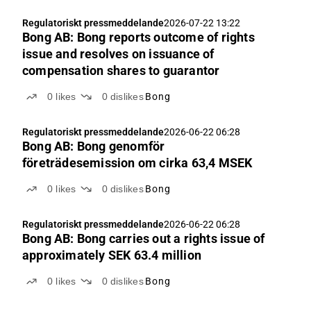
Regulatoriskt pressmeddelande
2026-07-22 13:22
Bong AB: Bong reports outcome of rights
issue and resolves on issuance of
compensation shares to guarantor
0
likes
0
dislikes
Bong
Regulatoriskt pressmeddelande
2026-06-22 06:28
Bong AB: Bong genomför
företrädesemission om cirka 63,4 MSEK
0
likes
0
dislikes
Bong
Regulatoriskt pressmeddelande
2026-06-22 06:28
Bong AB: Bong carries out a rights issue of
approximately SEK 63.4 million
0
likes
0
dislikes
Bong