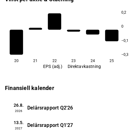
0,2
0
−0,1
−0,3
20
21
22
23
24
25
EPS (adj.)
Direktavkastning
Finansiell kalender
26.8.
Delårsrapport
Q2'26
2026
13.5.
Delårsrapport
Q1'27
2027