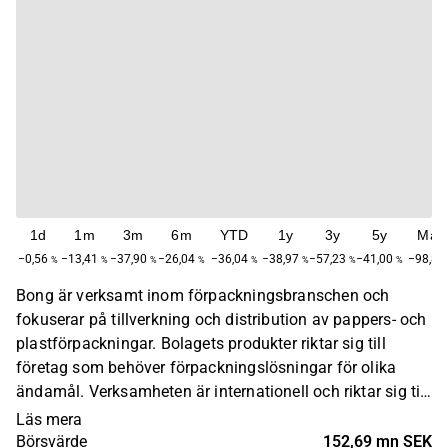
1d
1m
3m
6m
YTD
1y
3y
5y
Max
−0,56
−13,41
−37,90
−26,04
−36,04
−38,97
−57,23
−41,00
−98,82
%
%
%
%
%
%
%
%
Bong är verksamt inom förpackningsbranschen och
fokuserar på tillverkning och distribution av pappers- och
plastförpackningar. Bolagets produkter riktar sig till
företag som behöver förpackningslösningar för olika
ändamål. Verksamheten är internationell och riktar sig till
företag och institutioner globalt. Bong grundades år 1737
Läs mera
och har sitt huvudkontor i Kristianstad.
Börsvärde
152,69 mn SEK