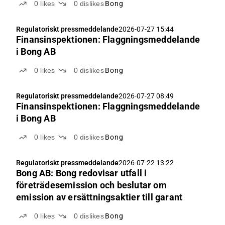
0
likes
0
dislikes
Bong
Regulatoriskt pressmeddelande
2026-07-27 15:44
Finansinspektionen: Flaggningsmeddelande
i Bong AB
0
likes
0
dislikes
Bong
Regulatoriskt pressmeddelande
2026-07-27 08:49
Finansinspektionen: Flaggningsmeddelande
i Bong AB
0
likes
0
dislikes
Bong
Regulatoriskt pressmeddelande
2026-07-22 13:22
Bong AB: Bong redovisar utfall i
företrädesemission och beslutar om
emission av ersättningsaktier till garant
0
likes
0
dislikes
Bong