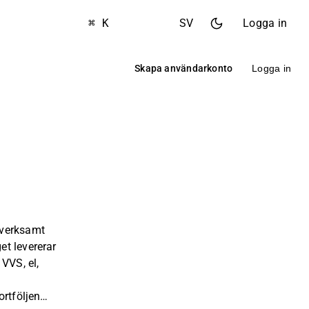
⌘ K
SV
Logga in
Skapa användarkonto
Logga in
 verksamt
t levererar
VVS, el,
ortföljen