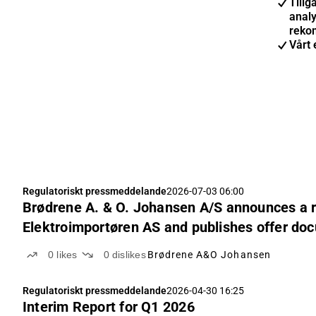
Tillgå
anal
reko
Vårt 
Regulatoriskt pressmeddelande
2026-07-03 06:00
Brødrene A. & O. Johansen A/S announces a r
Elektroimportøren AS and publishes offer d
0
likes
0
dislikes
Brødrene A&O Johansen
Regulatoriskt pressmeddelande
2026-04-30 16:25
Interim Report for Q1 2026