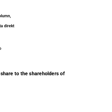
olumn,
a direkt
o
hare to the shareholders of