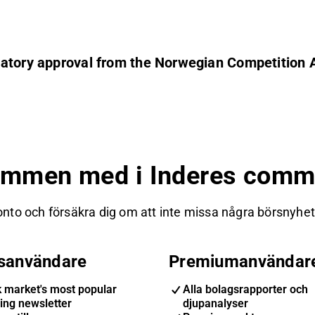
atory approval from the Norwegian Competition A
ommen med i Inderes commu
nto och försäkra dig om att inte missa några börsnyheter
isanvändare
Premiumanvändar
k market's most popular
Alla bolagsrapporter och
ing newsletter
djupanalyser