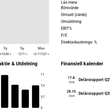
inkluderar rör, elkablar,
Läs mera
isoleringsmaterial, pumpar,
Börsvärde
dammsugare, cementblanda
Omsatt (värde)
verktyg. Störst verksamhet 
Omsättning
inom den nordiska - och bal
EBIT%
marknaden. Bolaget grund
P/E
och har sitt huvudkontor i A
Direktavkastnings- %
3y
5y
Max
+10,58
−5,71
+2 117,07
%
%
%
aktie & Utdelning
Finansiell kalender
11
17.8.
Delårsrapport
Q2
2026
6,3
7,3
5,3
28.10.
Delårsrapport
Q3
2026
4,0
3,7
3,8
0