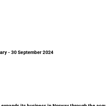
nuary - 30 September 2024
expands its business in Norway through the acqu