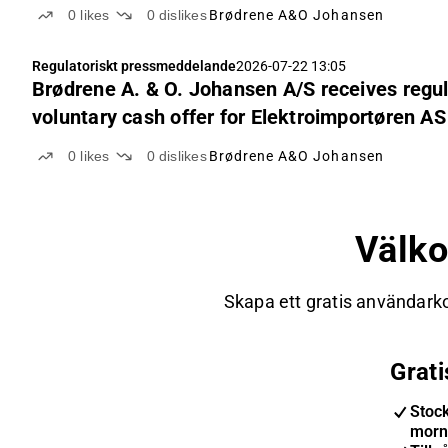
0
likes
0
dislikes
Brødrene A&O Johansen
Regulatoriskt pressmeddelande
2026-07-22 13:05
Brødrene A. & O. Johansen A/S receives regul
voluntary cash offer for Elektroimportøren AS
0
likes
0
dislikes
Brødrene A&O Johansen
Välk
Skapa ett gratis användarko
Grat
Stoc
morn