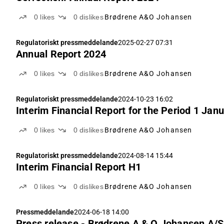
0
likes
0
dislikes
Brødrene A&O Johansen
Regulatoriskt pressmeddelande
2025-02-27 07:31
Annual Report 2024
0
likes
0
dislikes
Brødrene A&O Johansen
Regulatoriskt pressmeddelande
2024-10-23 16:02
Interim Financial Report for the Period 1 Ja
0
likes
0
dislikes
Brødrene A&O Johansen
Regulatoriskt pressmeddelande
2024-08-14 15:44
Interim Financial Report H1
0
likes
0
dislikes
Brødrene A&O Johansen
Pressmeddelande
2024-06-18 14:00
Press release - Brødrene A & O Johansen A/S 