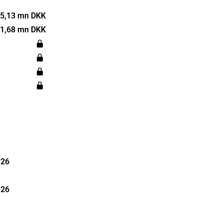
5,13 mn DKK
re, samt
1,68 mn DKK
återfinns
tiska
ades 1914
lbertslund.
'26
'26