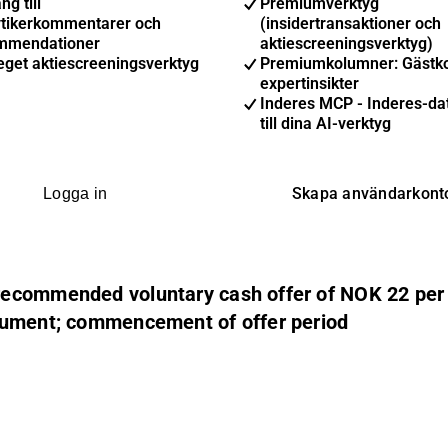
ng till
Premiumverktyg
ytikerkommentarer och
(insidertransaktioner och
mmendationer
aktiescreeningsverktyg)
eget aktiescreeningsverktyg
Premiumkolumner: Gästk
expertinsikter
Inderes MCP - Inderes-dat
till dina AI-verktyg
Skapa användarkont
Logga in
ecommended voluntary cash offer of NOK 22 per s
ocument; commencement of offer period