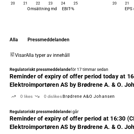
20
21
22
23
24
25
20
21
Omsättning md
EBIT-%
EPS 
Alla
Pressmeddelanden
Visar
Alla typer av innehåll
Regulatoriskt pressmeddelande
för 17 timmar sedan
Reminder of expiry of offer period today at 1
Elektroimportøren AS by Brødrene A. & O. Jo
0
likes
0
dislikes
Brødrene A&O Johansen
Regulatoriskt pressmeddelande
i går
Reminder of expiry of offer period at 16:30 
Elektroimportøren AS by Brødrene A. & O. Jo