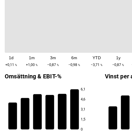
1d
1m
3m
6m
YTD
1y
+0,11
+1,00
−0,87
−0,98
−3,71
−0,87
%
%
%
%
%
%
Omsättning & EBIT-%
Vinst per 
6,1
7,1
4,6
6,6
3,1
5,6
5,5
1,5
3,3
4,8
4,5
2,5
0