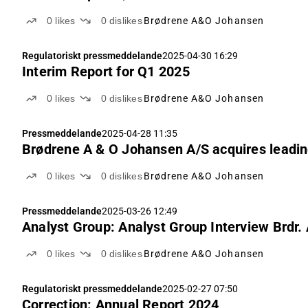
0
likes
0
dislikes
Brødrene A&O Johansen
Regulatoriskt pressmeddelande
2025-04-30 16:29
Interim Report for Q1 2025
0
likes
0
dislikes
Brødrene A&O Johansen
Pressmeddelande
2025-04-28 11:35
Brødrene A & O Johansen A/S acquires leadi
0
likes
0
dislikes
Brødrene A&O Johansen
Pressmeddelande
2025-03-26 12:49
Analyst Group: Analyst Group Interview Brdr
0
likes
0
dislikes
Brødrene A&O Johansen
Regulatoriskt pressmeddelande
2025-02-27 07:50
Correction: Annual Report 2024