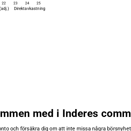
22
23
24
25
(adj.)
Direktavkastning
ommen med i Inderes commu
nto och försäkra dig om att inte missa några börsnyheter