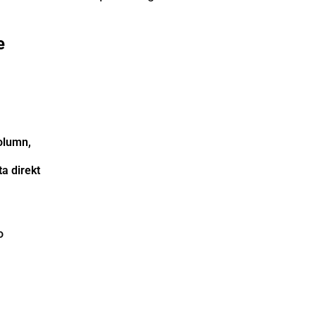
e
olumn,
a direkt
o