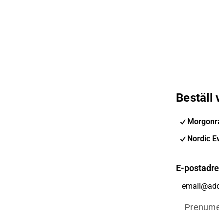
Beställ
Morgonra
Nordic E
E-postadr
Prenume