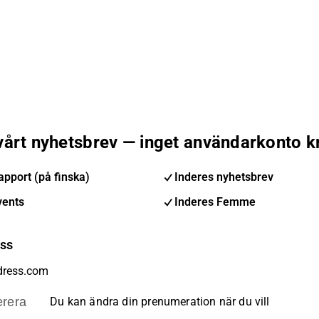
 vårt nyhetsbrev — inget användarkonto k
pport (på finska)
Inderes nyhetsbrev
vents
Inderes Femme
ess
rera
Du kan ändra din prenumeration när du vill