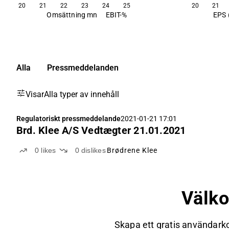
20
21
22
23
24
25
20
21
Omsättning mn
EBIT-%
EPS 
Alla
Pressmeddelanden
Visar
Alla typer av innehåll
Regulatoriskt pressmeddelande
2021-01-21 17:01
Brd. Klee A/S Vedtægter 21.01.2021
0
likes
0
dislikes
Brødrene Klee
Välk
Skapa ett gratis användarko