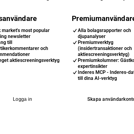
isanvändare
Premiumanvändar
k market's most popular
Alla bolagsrapporter och
ing newsletter
djupanalyser
ng till
Premiumverktyg
ytikerkommentarer och
(insidertransaktioner och
mmendationer
aktiescreeningsverktyg)
eget aktiescreeningsverktyg
Premiumkolumner: Gästk
expertinsikter
Inderes MCP - Inderes-dat
till dina AI-verktyg
Skapa användarkont
Logga in