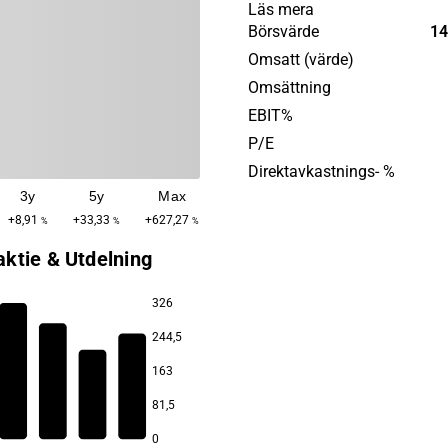
elektronikprodukter. Markn
Läs mera
av aktörer inom den industri
Börsvärde
14
och produkterna säljs under 
Omsatt (värde)
varumärken. Utöver huvud
Omsättning
erbjuds teknisk support och
EBIT%
eftermarknadsservice. Bola
P/E
grundades under 1944 och h
Direktavkastnings- %
huvudkontor i Albertslund.
3y
5y
Max
+8,91
+33,33
+627,27
%
%
%
aktie & Utdelning
326
244,5
163
81,5
2,4
2,2
2,1
2,1
0