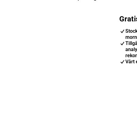
Grat
Stoc
morn
Tillgå
anal
reko
Vårt 