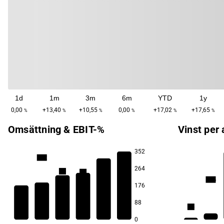
1d
1m
3m
6m
YTD
1y
0,00
+13,40
+10,55
0,00
+17,02
+17,65
%
%
%
%
%
%
Omsättning & EBIT-%
Vinst per 
352
11,2
264
9,6
9,5
11,6
176
6,2
6,0
88
3,6
4,6
0