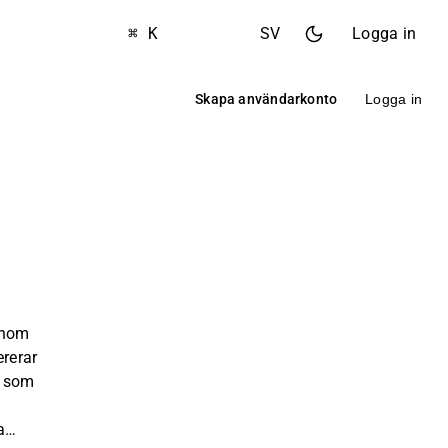
⌘ K
SV
Logga in
Skapa användarkonto
Logga in
inom
ererar
r som
a