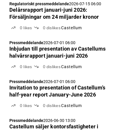
Regulatoriskt pressmeddelande
2026-07-15 06:00
Delårsrapport januari-juni 2026:
Försäljningar om 24 miljarder kronor
0
likes
0
dislikes
Castellum
Pressmeddelande
2026-07-01 06:00
Inbjudan till presentation av Castellums
halvårsrapport januari-juni 2026
0
likes
0
dislikes
Castellum
Pressmeddelande
2026-07-01 06:00
Invitation to presentation of Castellum’s
half-year report January-June 2026
0
likes
0
dislikes
Castellum
Pressmeddelande
2026-06-30 13:00
Castellum säljer kontorsfastigheter i