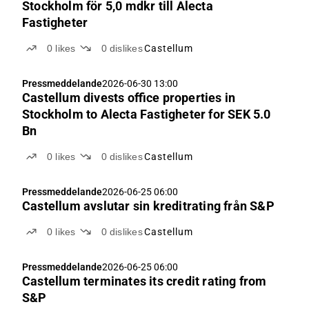
Stockholm för 5,0 mdkr till Alecta
Fastigheter
0
likes
0
dislikes
Castellum
Pressmeddelande
2026-06-30 13:00
Castellum divests office properties in
Stockholm to Alecta Fastigheter for SEK 5.0
Bn
0
likes
0
dislikes
Castellum
Pressmeddelande
2026-06-25 06:00
Castellum avslutar sin kreditrating från S&P
0
likes
0
dislikes
Castellum
Pressmeddelande
2026-06-25 06:00
Castellum terminates its credit rating from
S&P