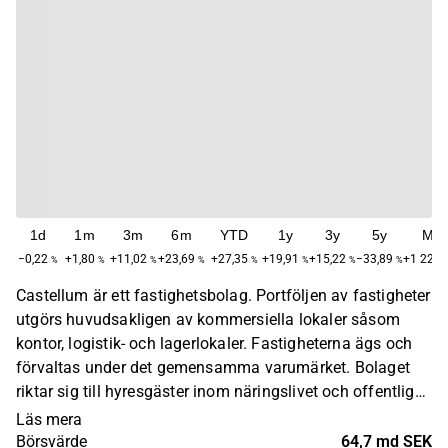
1d
1m
3m
6m
YTD
1y
3y
5y
Ma
−0,22
+1,80
+11,02
+23,69
+27,35
+19,91
+15,22
−33,89
+1 227,
%
%
%
%
%
%
%
%
Castellum är ett fastighetsbolag. Portföljen av fastigheter
utgörs huvudsakligen av kommersiella lokaler såsom
kontor, logistik- och lagerlokaler. Fastigheterna ägs och
förvaltas under det gemensamma varumärket. Bolaget
riktar sig till hyresgäster inom näringslivet och offentlig
sektor och har huvudsakligen sin verksamhet inom
Läs mera
norden. Castellums huvudkontor ligger i Göteborg.
Börsvärde
64,7 md SEK