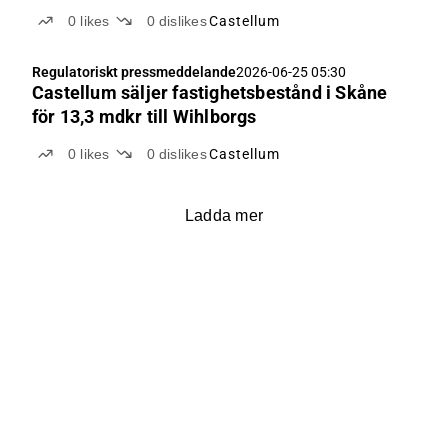
0
likes
0
dislikes
Castellum
Regulatoriskt pressmeddelande
2026-06-25 05:30
Castellum säljer fastighetsbestånd i Skåne
för 13,3 mdkr till Wihlborgs
0
likes
0
dislikes
Castellum
Ladda mer