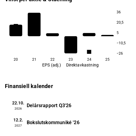
36
20,5
3,3
3,1
5
−10,5
2,1
−26
20
21
22
23
24
25
EPS (adj.)
Direktavkastning
Finansiell kalender
22.10.
Delårsrapport
Q3'26
2026
12.2.
Bokslutskommuniké
'26
2027