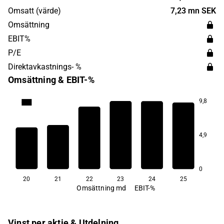
Omsatt (värde)
7,23 mn SEK
Omsättning
EBIT%
P/E
Direktavkastnings- %
Omsättning & EBIT-%
9,8
69,7
66,9
65,7
65,3
4,9
62,8
61,9
0
20
21
22
23
24
25
Omsättning md
EBIT-%
Vinst per aktie & Utdelning