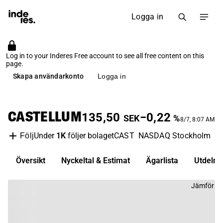
Logga in
Log in to your Inderes Free account to see all free content on this
page.
Skapa användarkonto
Logga in
CASTELLUM
135,50
−0,22
SEK
%
8/7, 8:07 AM
Under
1K
följer bolaget
CAST
NASDAQ Stockholm
Fa
Följ
Översikt
Nyckeltal & Estimat
Ägarlista
Utdelni
Jämför