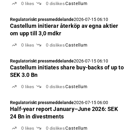
0
likes
0
dislikes
Castellum
Regulatoriskt pressmeddelande
2026-07-15 06:10
Castellum initierar återköp av egna aktier
om upp till 3,0 mdkr
0
likes
0
dislikes
Castellum
Regulatoriskt pressmeddelande
2026-07-15 06:10
Castellum initiates share buy-backs of up to
SEK 3.0 Bn
0
likes
0
dislikes
Castellum
Regulatoriskt pressmeddelande
2026-07-15 06:00
Half-year report January–June 2026: SEK
24 Bn in divestments
0
likes
0
dislikes
Castellum