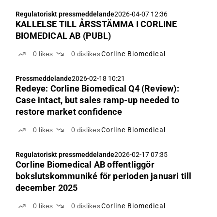
Regulatoriskt pressmeddelande
2026-04-07 12:36
KALLELSE TILL ÅRSSTÄMMA I CORLINE
BIOMEDICAL AB (PUBL)
0
likes
0
dislikes
Corline Biomedical
Pressmeddelande
2026-02-18 10:21
Redeye: Corline Biomedical Q4 (Review):
Case intact, but sales ramp-up needed to
restore market confidence
0
likes
0
dislikes
Corline Biomedical
Regulatoriskt pressmeddelande
2026-02-17 07:35
Corline Biomedical AB offentliggör
bokslutskommuniké för perioden januari till
december 2025
0
likes
0
dislikes
Corline Biomedical