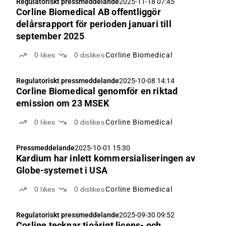
Regulatoriskt pressmeddelande
2025-11-18 07:45
Corline Biomedical AB offentliggör
delårsrapport för perioden januari till
september 2025
0
likes
0
dislikes
Corline Biomedical
Regulatoriskt pressmeddelande
2025-10-08 14:14
Corline Biomedical genomför en riktad
emission om 23 MSEK
0
likes
0
dislikes
Corline Biomedical
Pressmeddelande
2025-10-01 15:30
Kardium har inlett kommersialiseringen av
Globe-systemet i USA
0
likes
0
dislikes
Corline Biomedical
Regulatoriskt pressmeddelande
2025-09-30 09:52
Corline tecknar tioårigt licens- och