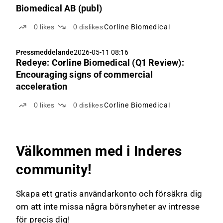
Biomedical AB (publ)
0
likes
0
dislikes
Corline Biomedical
Pressmeddelande
2026-05-11 08:16
Redeye: Corline Biomedical (Q1 Review):
Encouraging signs of commercial
acceleration
0
likes
0
dislikes
Corline Biomedical
Välkommen med i Inderes
community!
Skapa ett gratis användarkonto och försäkra dig
om att inte missa några börsnyheter av intresse
för precis dig!