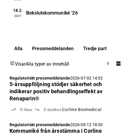
18.2.
Bokslutskommuniké
'26
2027
Alla
Pressmeddelanden
Tredje part
Visar
Alla typer av innehåll
Regulatoriskt pressmeddelande
2026-07-02 14:32
5-årsuppföljning stödjer säkerhet och
indikerar positiv behandlingseffekt av
Renaparin®
0
likes
0
dislikes
Corline Biomedical
Regulatoriskt pressmeddelande
2026-05-12 18:50
Kommuniké från årsstämma i Corline