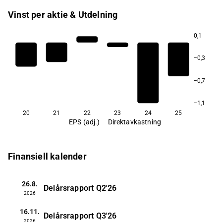
Vinst per aktie & Utdelning
0,1
−0,3
−0,7
−1,1
20
21
22
23
24
25
EPS (adj.)
Direktavkastning
Finansiell kalender
26.8.
Delårsrapport
Q2'26
2026
16.11.
Delårsrapport
Q3'26
2026