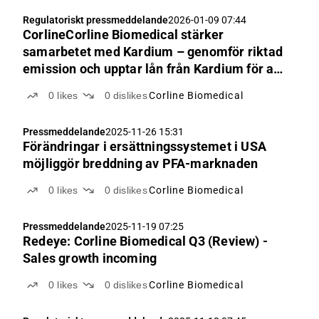
Regulatoriskt pressmeddelande
2026-01-09 07:44
CorlineCorline Biomedical stärker
samarbetet med Kardium – genomför riktad
emission och upptar lån från Kardium för att
mångfaldiga produktionskapaciteten
0
likes
0
dislikes
Corline Biomedical
Pressmeddelande
2025-11-26 15:31
Förändringar i ersättningssystemet i USA
möjliggör breddning av PFA-marknaden
0
likes
0
dislikes
Corline Biomedical
Pressmeddelande
2025-11-19 07:25
Redeye: Corline Biomedical Q3 (Review) -
Sales growth incoming
0
likes
0
dislikes
Corline Biomedical