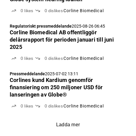
0
likes
0
dislikes
Corline Biomedical
Regulatoriskt pressmeddelande
2025-08-26 06:45
Corline Biomedical AB offentliggör
delårsrapport för perioden januari till juni
2025
0
likes
0
dislikes
Corline Biomedical
Pressmeddelande
2025-07-02 13:11
Corlines kund Kardium genomför
finansiering om 250 miljoner USD för
lanseringen av Globe®
0
likes
0
dislikes
Corline Biomedical
Ladda mer