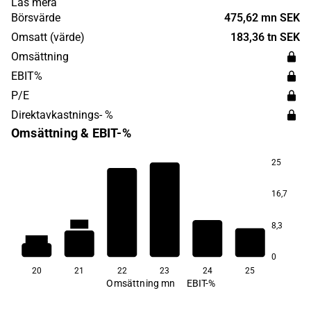
Läs mera
samt utvecklar Renaparin® för användning i regenerativ
Börsvärde
475,62 mn SEK
medicin och organtransplantation. Bolaget har sitt
Omsatt (värde)
183,36 tn SEK
huvudkontor i Uppsala.
Omsättning
EBIT%
P/E
Direktavkastnings- %
Omsättning & EBIT-%
25
16,7
9,9
−7,2
−97,9
8,3
−192,8
−197,2
0
20
21
22
23
24
25
Omsättning mn
EBIT-%