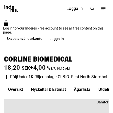
Logga in
Log in to your Inderes Free account to see all free content on this
page.
Skapa användarkonto
Logga in
CORLINE BIOMEDICAL
18,20
+4,00
SEK
%
8/7, 10:15 AM
Under
1K
följer bolaget
CLBIO
First North Stockholm
Följ
Översikt
Nyckeltal & Estimat
Ägarlista
Utdelni
Jämför