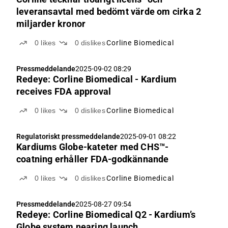
leveransavtal med bedömt värde om cirka 2
miljarder kronor
0
likes
0
dislikes
Corline Biomedical
Pressmeddelande
2025-09-02 08:29
Redeye: Corline Biomedical - Kardium
receives FDA approval
0
likes
0
dislikes
Corline Biomedical
Regulatoriskt pressmeddelande
2025-09-01 08:22
Kardiums Globe-kateter med CHS™-
coatning erhåller FDA-godkännande
0
likes
0
dislikes
Corline Biomedical
Pressmeddelande
2025-08-27 09:54
Redeye: Corline Biomedical Q2 - Kardium’s
Globe system nearing launch