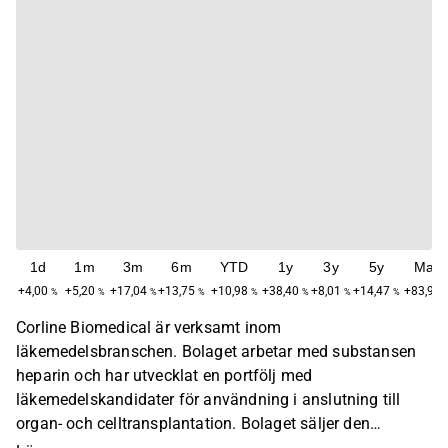
1d
1m
3m
6m
YTD
1y
3y
5y
Max
+4,00
+5,20
+17,04
+13,75
+10,98
+38,40
+8,01
+14,47
+83,99
%
%
%
%
%
%
%
%
Corline Biomedical är verksamt inom
läkemedelsbranschen. Bolaget arbetar med substansen
heparin och har utvecklat en portfölj med
läkemedelskandidater för användning i anslutning till
organ- och celltransplantation. Bolaget säljer den
egenutvecklade produkten CHS™ till medicinteknikkunder,