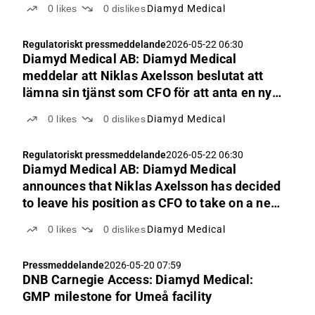
0
likes
0
dislikes
Diamyd Medical
Regulatoriskt pressmeddelande
2026-05-22 06:30
Diamyd Medical AB: Diamyd Medical
meddelar att Niklas Axelsson beslutat att
lämna sin tjänst som CFO för att anta en ny
roll i ett annat företag
0
likes
0
dislikes
Diamyd Medical
Regulatoriskt pressmeddelande
2026-05-22 06:30
Diamyd Medical AB: Diamyd Medical
announces that Niklas Axelsson has decided
to leave his position as CFO to take on a new
role in another company
0
likes
0
dislikes
Diamyd Medical
Pressmeddelande
2026-05-20 07:59
DNB Carnegie Access: Diamyd Medical:
GMP milestone for Umeå facility