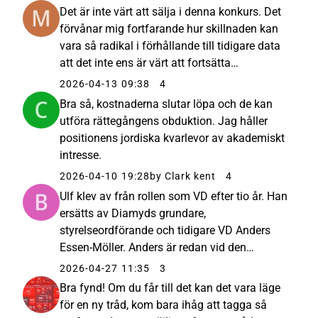
Det är inte värt att sälja i denna konkurs. Det
förvånar mig fortfarande hur skillnaden kan
vara så radikal i förhållande till tidigare data
att det inte ens är värt att fortsätta
forskningen till slutet. Sannolikheten att
2026-04-13 09:38
4
tidigare positiva resultat bara var en slump, är
Bra så, kostnaderna slutar löpa och de kan
nog ganska...
utföra rättegångens obduktion. Jag håller
positionens jordiska kvarlevor av akademiskt
intresse.
2026-04-10 19:28
by Clark kent
4
Ulf klev av från rollen som VD efter tio år. Han
ersätts av Diamyds grundare,
styrelseordförande och tidigare VD Anders
Essen-Möller. Anders är redan vid den
aktningsvärda åldern av 85 år och grundade i
2026-04-27 11:35
3
tiden Diamyd efter att hans dotter insjuknat i
Bra fynd! Om du får till det kan det vara läge
typ 1-diabetes. Bakom länken finns...
för en ny tråd, kom bara ihåg att tagga så