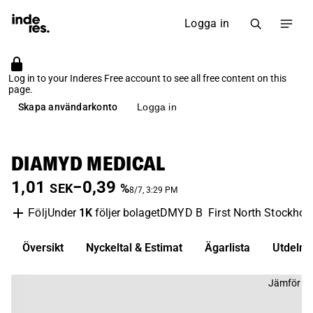
Logga in
Log in to your Inderes Free account to see all free content on this
page.
Skapa användarkonto
Logga in
DIAMYD MEDICAL
1,01
−0,39
SEK
%
8/7, 3:29 PM
Under
1K
följer bolaget
DMYD B
First North Stockho
Följ
Översikt
Nyckeltal & Estimat
Ägarlista
Utdelni
Jämför