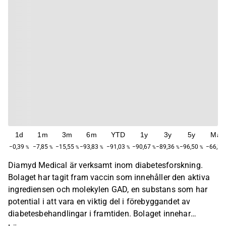
1d
1m
3m
6m
YTD
1y
3y
5y
Max
−0,39
−7,85
−15,55
−93,83
−91,03
−90,67
−89,36
−96,50
−66,36
%
%
%
%
%
%
%
%
Diamyd Medical är verksamt inom diabetesforskning.
Bolaget har tagit fram vaccin som innehåller den aktiva
ingrediensen och molekylen GAD, en substans som har
potential i att vara en viktig del i förebyggandet av
diabetesbehandlingar i framtiden. Bolaget innehar
verksamhet på global nivå med störst närvaro inom