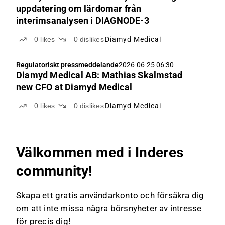
uppdatering om lärdomar från
interimsanalysen i DIAGNODE-3
0
likes
0
dislikes
Diamyd Medical
Regulatoriskt pressmeddelande
2026-06-25 06:30
Diamyd Medical AB: Mathias Skalmstad
new CFO at Diamyd Medical
0
likes
0
dislikes
Diamyd Medical
Välkommen med i Inderes
community!
Skapa ett gratis användarkonto och försäkra dig
om att inte missa några börsnyheter av intresse
för precis dig!