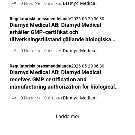
0
likes
0
dislikes
Diamyd Medical
Regulatoriskt pressmeddelande
2026-05-20 06:30
Diamyd Medical AB: Diamyd Medical
erhåller GMP-certifikat och
tillverkningstillstånd gällande biologiska
prövningsläkemedel för människa
0
likes
0
dislikes
Diamyd Medical
Regulatoriskt pressmeddelande
2026-05-20 06:30
Diamyd Medical AB: Diamyd Medical
receives GMP certification and
manufacturing authorization for biological
investigational medicinal products for
0
likes
0
dislikes
Diamyd Medical
human use
Ladda mer