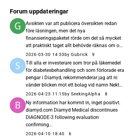
Forum uppdateringar
Avsikten var att publicera översikten redan
före läsningen, men det nya
finansieringspaketet rörde om det så mycket
att praktiskt taget allt behövde räknas om och
modellerna uppdateras. Å andra sidan ledde
2026-03-30 14:53
by Gubrick
9
det nya finansieringspaketet, i kombination
Till alla er investerare som tror på läkemedel
med marknadens rörelser, heuristiskt...
för diabetesbehandling och som förlorade era
pengar i Diamyd, rekommenderar jag att ni
vänder blicken mot ett bolag vid namn Nektar
- $NKTR. Där pågår en mycket intressant
2026-04-23 11:15
by SeekingAlpha
8
diabetesstudie (trial) med ett läkemedel som
Ny information har kommit in, inget positivt.
targetar Tregs, ...
diamyd.com Diamyd Medical discontinues
DIAGNODE-3 following evaluation
confirming...
2026-04-10 18:40
6