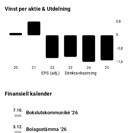
Vinst per aktie & Utdelning
0,8
0
−0,8
−1,6
20
21
22
23
24
25
EPS (adj.)
Direktavkastning
Finansiell kalender
7.10.
Bokslutskommuniké
'26
2026
3.12.
Bolagsstämma
'26
2026