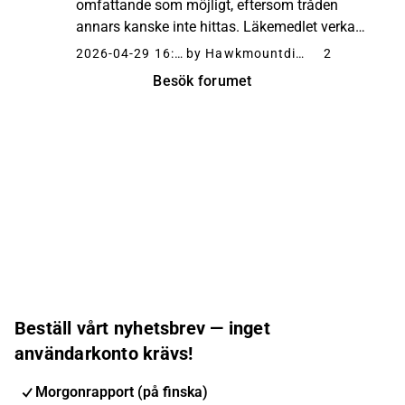
omfattande som möjligt, eftersom tråden
annars kanske inte hittas. Läkemedlet verkar
dock redan vara ganska långt gånget och det
2026-04-29 16:58
by Hawkmountdiver
2
verkar finnas en marknad.
Besök forumet
Beställ vårt nyhetsbrev — inget
användarkonto krävs!
Morgonrapport (på finska)