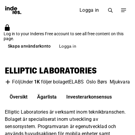
Logga in
Log in to your Inderes Free account to see all free content on this
page.
Skapa användarkonto
Logga in
ELLIPTIC LABORATORIES
Under
1K
följer bolaget
ELABS
Oslo Børs
Mjukvara
T
Följ
Översikt
Ägarlista
Investerarkonsensus
Elliptic Laboratories är verksamt inom teknikbranschen.
Bolaget är specialiserat inom utveckling av
sensorsystem. Programvaran är egenutvecklad och
används huvudsakligen för mobila enheter samt