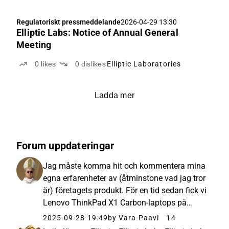
Regulatoriskt pressmeddelande
2026-04-29 13:30
Elliptic Labs: Notice of Annual General
Meeting
0
likes
0
dislikes
Elliptic Laboratories
Ladda mer
Forum uppdateringar
Jag måste komma hit och kommentera mina
egna erfarenheter av (åtminstone vad jag tror
är) företagets produkt. För en tid sedan fick vi
Lenovo ThinkPad X1 Carbon-laptops på
jobbet, där jag tror att funktionen som
2025-09-28 19:49
by Vara-Paavi
14
kontrollerar om du är framför skärmen är