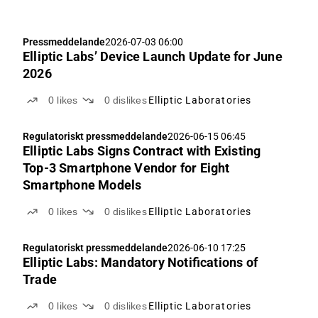
Pressmeddelande
2026-07-03 06:00
Elliptic Labs’ Device Launch Update for June
2026
0
likes
0
dislikes
Elliptic Laboratories
Regulatoriskt pressmeddelande
2026-06-15 06:45
Elliptic Labs Signs Contract with Existing
Top-3 Smartphone Vendor for Eight
Smartphone Models
0
likes
0
dislikes
Elliptic Laboratories
Regulatoriskt pressmeddelande
2026-06-10 17:25
Elliptic Labs: Mandatory Notifications of
Trade
0
likes
0
dislikes
Elliptic Laboratories