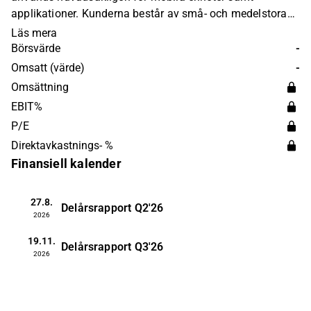
applikationer. Kunderna består av små- och medelstora
företagskunder verksamma i ett flertal sektorer. Utöver
Läs mera
huvudverksamheten erbjuds även diverse
Börsvärde
-
mervärdestjänster och rådgivning. Störst verksamhet
Omsatt (värde)
-
återfinns inom den nordamerikanska marknaden.
Omsättning
EBIT%
P/E
Direktavkastnings- %
Finansiell kalender
27.8.
Delårsrapport
Q2'26
2026
19.11.
Delårsrapport
Q3'26
2026