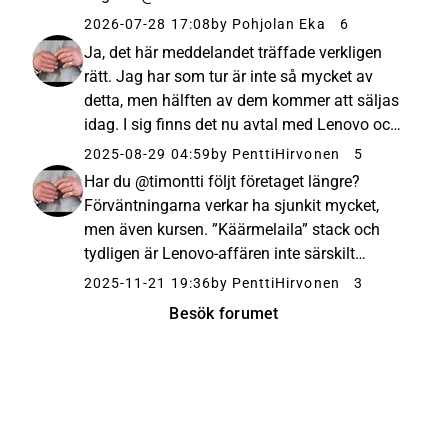
2026-07-28 17:08
by Pohjolan Eka
6
Ja, det här meddelandet träffade verkligen
rätt. Jag har som tur är inte så mycket av
detta, men hälften av dem kommer att säljas
idag. I sig finns det nu avtal med Lenovo och
man kan tänka sig att man skulle kunna
2025-08-29 04:59
by PenttiHirvonen
5
satsa på andra kunder eller potentiella kunder.
Har du @timontti följt företaget längre?
Den där q&amp;a:n var...
Förväntningarna verkar ha sjunkit mycket,
men även kursen. ”Käärmelaila” stack och
tydligen är Lenovo-affären inte särskilt
lönsam?
2025-11-21 19:36
by PenttiHirvonen
3
Besök forumet