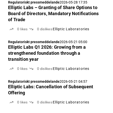
Regulatoriskt pressmeddelande
2026-05-28 17:35
Elliptic Labs – Granting of Share Options to
Board of Directors, Mandatory Notifications
of Trade
0
likes
0
dislikes
Elliptic Laboratories
Regulatoriskt pressmeddelande
2026-05-21 05:00
Elliptic Labs Q1 2026: Growing from a
strengthened foundation through a
transition year
0
likes
0
dislikes
Elliptic Laboratories
Regulatoriskt pressmeddelande
2026-05-21 04:57
Elliptic Labs: Cancellation of Subsequent
Offering
0
likes
0
dislikes
Elliptic Laboratories