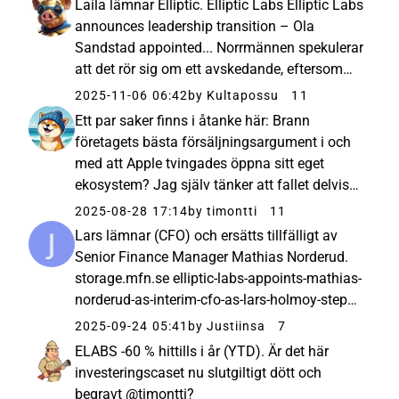
Laila lämnar Elliptic. Elliptic Labs Elliptic Labs
Elliptics verk (rätta mig om...
announces leadership transition – Ola
Sandstad appointed... Norrmännen spekulerar
att det rör sig om ett avskedande, eftersom
förändringen träder i kraft omedelbart.
2025-11-06 06:42
by Kultapossu
11
Ett par saker finns i åtanke här: Brann
företagets bästa försäljningsargument i och
med att Apple tvingades öppna sitt eget
ekosystem? Jag själv tänker att fallet delvis
tynade bort på grund av det, och jag sålde
2025-08-28 17:14
by timontti
11
mina aktier på grund av detta, som jag skrev.
Lars lämnar (CFO) och ersätts tillfälligt av
Kontantläget. Företaget...
Senior Finance Manager Mathias Norderud.
storage.mfn.se elliptic-labs-appoints-mathias-
norderud-as-interim-cfo-as-lars-holmoy-steps-
down.pdf edit: tillfälligt
2025-09-24 05:41
by Justiinsa
7
ELABS -60 % hittills i år (YTD). Är det här
investeringscaset nu slutgiltigt dött och
begravt @timontti?