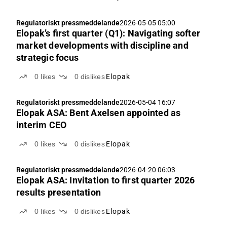
Regulatoriskt pressmeddelande
2026-05-05 05:00
Elopak’s first quarter (Q1): Navigating softer
market developments with discipline and
strategic focus
0
likes
0
dislikes
Elopak
Regulatoriskt pressmeddelande
2026-05-04 16:07
Elopak ASA: Bent Axelsen appointed as
interim CEO
0
likes
0
dislikes
Elopak
Regulatoriskt pressmeddelande
2026-04-20 06:03
Elopak ASA: Invitation to first quarter 2026
results presentation
0
likes
0
dislikes
Elopak