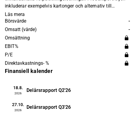
inkluderar exempelvis kartonger och alternativ till
plastflaskor. Elopak är verksamt på en global nivå och
Läs mera
har sitt huvudkontor i Norge.
Börsvärde
-
Omsatt (värde)
-
Omsättning
EBIT%
P/E
Direktavkastnings- %
Finansiell kalender
18.8.
Delårsrapport
Q2'26
2026
27.10.
Delårsrapport
Q3'26
2026