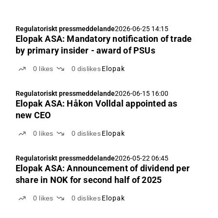
Regulatoriskt pressmeddelande
2026-06-25 14:15
Elopak ASA: Mandatory notification of trade
by primary insider - award of PSUs
0
likes
0
dislikes
Elopak
Regulatoriskt pressmeddelande
2026-06-15 16:00
Elopak ASA: Håkon Volldal appointed as
new CEO
0
likes
0
dislikes
Elopak
Regulatoriskt pressmeddelande
2026-05-22 06:45
Elopak ASA: Announcement of dividend per
share in NOK for second half of 2025
0
likes
0
dislikes
Elopak