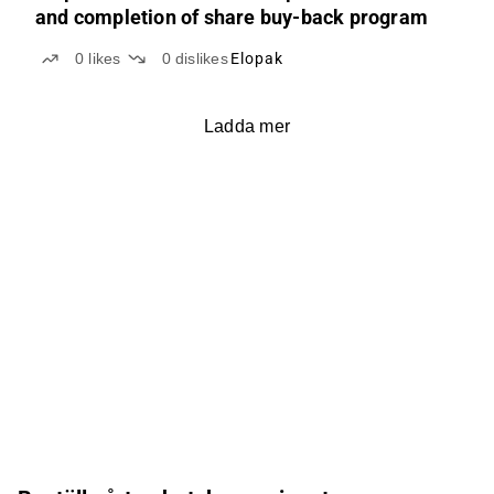
and completion of share buy-back program
0
likes
0
dislikes
Elopak
Ladda mer