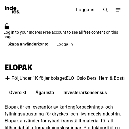
Logga in
Log in to your Inderes Free account to see all free content on this
page.
Skapa användarkonto
Logga in
ELOPAK
Under
1K
följer bolaget
ELO
Oslo Børs
Hem & Bostad
Följ
Översikt
Ägarlista
Investerarkonsensus
Elopak är en leverantör av kartongförpacknings- och
fyllningsutrustning för dryckes- och livsmedelsindustrin.
Elopak använder förnybart framställt material för att
tillhandahålla förpackningslösningar. Produktportföljen