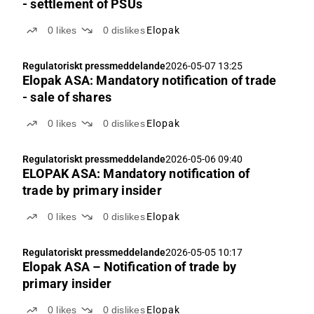
- settlement of PSUs
0
likes
0
dislikes
Elopak
Regulatoriskt pressmeddelande
2026-05-07 13:25
Elopak ASA: Mandatory notification of trade
- sale of shares
0
likes
0
dislikes
Elopak
Regulatoriskt pressmeddelande
2026-05-06 09:40
ELOPAK ASA: Mandatory notification of
trade by primary insider
0
likes
0
dislikes
Elopak
Regulatoriskt pressmeddelande
2026-05-05 10:17
Elopak ASA – Notification of trade by
primary insider
0
likes
0
dislikes
Elopak