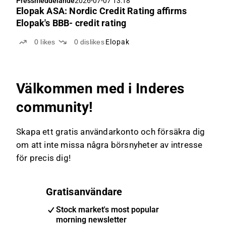
Pressmeddelande
2026-07-07 13:18
Elopak ASA: Nordic Credit Rating affirms
Elopak's BBB- credit rating
0
likes
0
dislikes
Elopak
Välkommen med i Inderes
community!
Skapa ett gratis användarkonto och försäkra dig
om att inte missa några börsnyheter av intresse
för precis dig!
Gratisanvändare
Stock market's most popular
morning newsletter