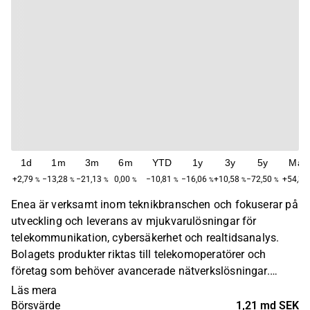
1d
1m
3m
6m
YTD
1y
3y
5y
Max
+2,79
−13,28
−21,13
0,00
−10,81
−16,06
+10,58
−72,50
+54,31
%
%
%
%
%
%
%
%
Enea är verksamt inom teknikbranschen och fokuserar på
utveckling och leverans av mjukvarulösningar för
telekommunikation, cybersäkerhet och realtidsanalys.
Bolagets produkter riktas till telekomoperatörer och
företag som behöver avancerade nätverkslösningar.
Verksamheten är internationell och riktar sig till kunder
Läs mera
globalt. Enea grundades 1968 och har sitt huvudkontor i
Börsvärde
1,21 md SEK