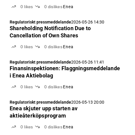
0
likes
0
dislikes
Enea
Regulatoriskt pressmeddelande
2026-05-26 14:30
Shareholding Notification Due to
Cancellation of Own Shares
0
likes
0
dislikes
Enea
Regulatoriskt pressmeddelande
2026-05-26 11:41
Finansinspektionen: Flaggningsmeddelande
i Enea Aktiebolag
0
likes
0
dislikes
Enea
Regulatoriskt pressmeddelande
2026-05-13 20:00
Enea skjuter upp starten av
aktieåterköpsprogram
0
likes
0
dislikes
Enea