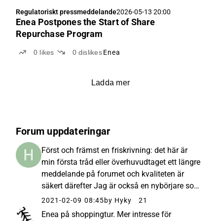
Regulatoriskt pressmeddelande
2026-05-13 20:00
Enea Postpones the Start of Share
Repurchase Program
0
likes
0
dislikes
Enea
Ladda mer
Forum uppdateringar
Först och främst en friskrivning: det här är
min första tråd eller överhuvudtaget ett längre
meddelande på forumet och kvaliteten är
säkert därefter Jag är också en nybörjare som
investerare, så korrigeringar och
2021-02-09 08:45
by Hyky
21
förbättringsförslag för tråden tas emot mer
Enea på shoppingtur. Mer intresse för