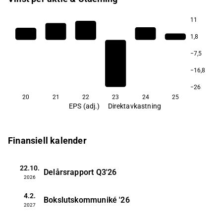
11
1,8
−7,5
−16,8
−26
20
21
22
23
24
25
EPS (adj.)
Direktavkastning
Finansiell kalender
22.10.
Delårsrapport
Q3'26
2026
4.2.
Bokslutskommuniké
'26
2027