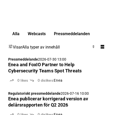
Alla
Webcasts
Pressmeddelanden
Visar
Alla typer av innehåll
Pressmeddelande
2026-07-30 13:00
Enea and FoxIO Partner to Help
Cybersecurity Teams Spot Threats
0
likes
0
dislikes
Enea
Regulatoriskt pressmeddelande
2026-07-16 10:00
Enea publicerar korrigerad version av
delårsrapporten för Q2 2026
0
likes
0
dislikes
Enea