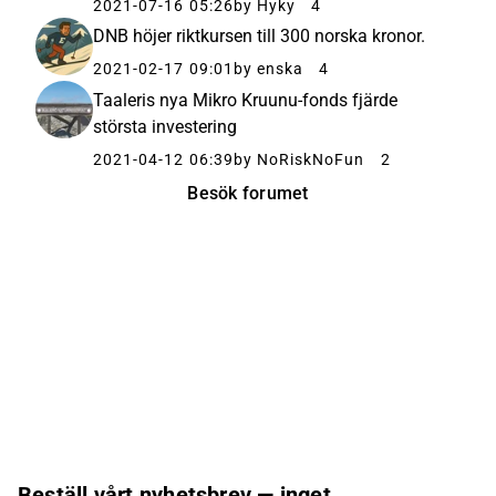
2021-07-16 05:26
by Hyky
4
DNB höjer riktkursen till 300 norska kronor.
2021-02-17 09:01
by enska
4
Taaleris nya Mikro Kruunu-fonds fjärde
största investering
2021-04-12 06:39
by NoRiskNoFun
2
Besök forumet
Beställ vårt nyhetsbrev — inget