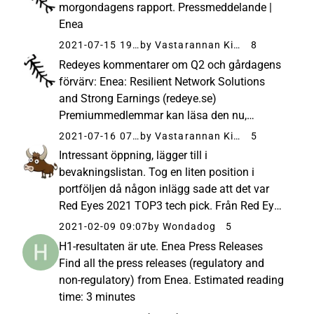
än gärna. Enea är ett svenskt...
morgondagens rapport. Pressmeddelande |
Enea
2021-07-15 19:17
by Vastarannan Kiiski
8
Redeyes kommentarer om Q2 och gårdagens
förvärv: Enea: Resilient Network Solutions
and Strong Earnings (redeye.se)
Premiummedlemmar kan läsa den nu,
gratismedlemmar om två timmar. Jag kan
2021-07-16 07:15
by Vastarannan Kiiski
5
avslöja så mycket som att de var positiva.
Intressant öppning, lägger till i
Som slutkommentar: “Allt som allt anser vi att
bevakningslistan. Tog en liten position i
rapporten...
portföljen då någon inlägg sade att det var
Red Eyes 2021 TOP3 tech pick. Från Red Eyes
hemsida finns en rapport från förra veckan
2021-02-09 09:07
by Wondadog
5
och de höjde sina förväntningar. Bear på 193
H1-resultaten är ute. Enea Press Releases
SEK, bull på 310 SEK. Jag ser...
Find all the press releases (regulatory and
non-regulatory) from Enea. Estimated reading
time: 3 minutes