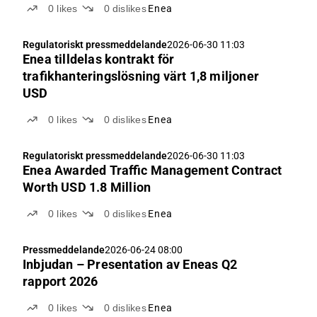
0
likes
0
dislikes
Enea
Regulatoriskt pressmeddelande
2026-06-30 11:03
Enea tilldelas kontrakt för
trafikhanteringslösning värt 1,8 miljoner
USD
0
likes
0
dislikes
Enea
Regulatoriskt pressmeddelande
2026-06-30 11:03
Enea Awarded Traffic Management Contract
Worth USD 1.8 Million
0
likes
0
dislikes
Enea
Pressmeddelande
2026-06-24 08:00
Inbjudan – Presentation av Eneas Q2
rapport 2026
0
likes
0
dislikes
Enea