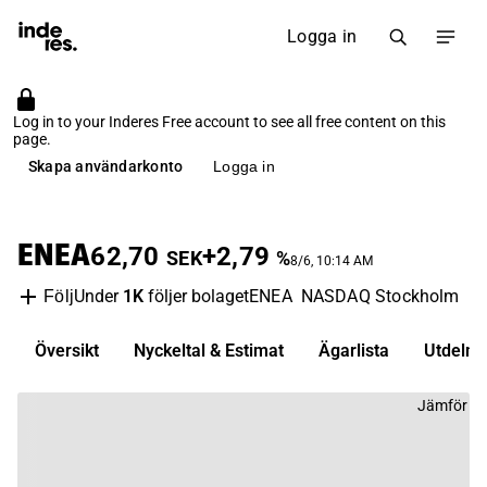
Logga in
Log in to your Inderes Free account to see all free content on this
page.
Skapa användarkonto
Logga in
ENEA
62,70
+2,79
SEK
%
8/6, 10:14 AM
Under
1K
följer bolaget
ENEA
NASDAQ Stockholm
Mj
Följ
Översikt
Nyckeltal & Estimat
Ägarlista
Utdelni
Jämför