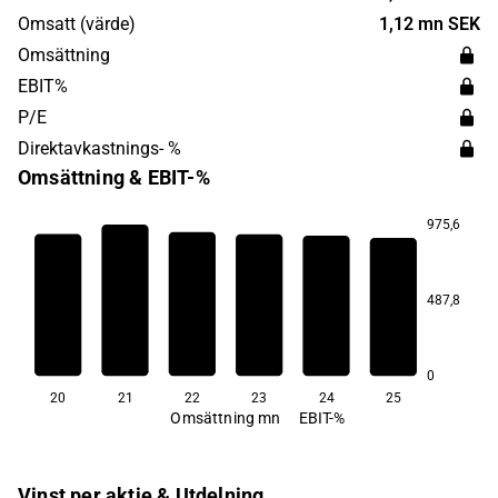
Solna.
Omsatt (värde)
1,12 mn SEK
Omsättning
EBIT%
P/E
Direktavkastnings- %
Omsättning & EBIT-%
975,6
22,1
20,6
13,5
12,8
12,7
487,8
−54,7
0
20
21
22
23
24
25
Omsättning mn
EBIT-%
Vinst per aktie & Utdelning