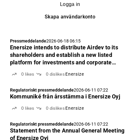
Logga in
Skapa användarkonto
Pressmeddelande
2026-06-18 06:15
Enersize intends to distribute Airdev to its
shareholders and establish a new listed
platform for investments and corporate
transactions
0
likes
0
dislikes
Enersize
Regulatoriskt pressmeddelande
2026-06-11 07:22
Kommuniké från årsstämma i Enersize Oyj
0
likes
0
dislikes
Enersize
Regulatoriskt pressmeddelande
2026-06-11 07:22
Statement from the Annual General Meeting
of Enersize Oyj