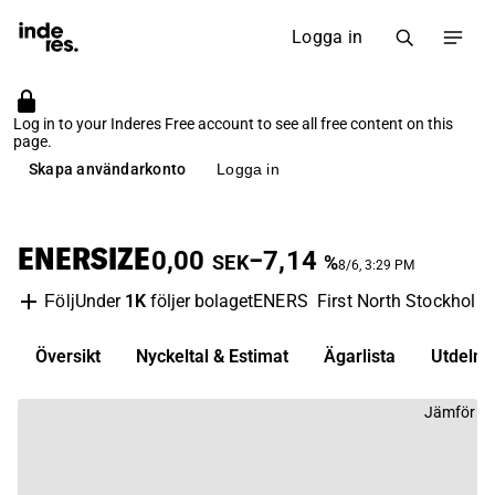
Logga in
Log in to your Inderes Free account to see all free content on this
page.
Skapa användarkonto
Logga in
ENERSIZE
0,00
−7,14
SEK
%
8/6, 3:29 PM
Under
1K
följer bolaget
ENERS
First North Stockholm
Följ
Översikt
Nyckeltal & Estimat
Ägarlista
Utdelni
Jämför