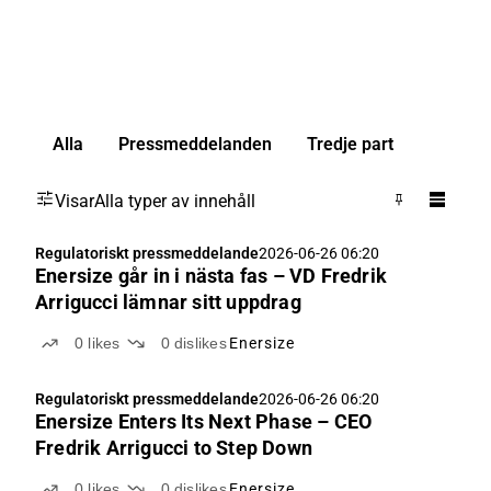
Alla
Pressmeddelanden
Tredje part
Visar
Alla typer av innehåll
Regulatoriskt pressmeddelande
2026-06-26 06:20
Enersize går in i nästa fas – VD Fredrik
Arrigucci lämnar sitt uppdrag
0
likes
0
dislikes
Enersize
Regulatoriskt pressmeddelande
2026-06-26 06:20
Enersize Enters Its Next Phase – CEO
Fredrik Arrigucci to Step Down
0
likes
0
dislikes
Enersize