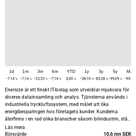
1d
1m
3m
6m
YTD
1y
3y
5y
Max
−7,14
−7,14
−23,53
−7,14
0,00
−38,10
−85,28
−99,09
−99,96
%
%
%
%
%
%
%
%
Enersize är ett finskt IT-bolag som utvecklar mjukvara för
diverse datainsamling och analys. Tjänsterna används i
industriella tryckluftssystem, med målet att öka
energibesparingen hos företagets kunder. Kunderna
återfinns i en rad olika branscher såsom bilindustrin, stål,
samt elektronikbranschen. Bolaget är verksamt över hela
Läs mera
världen. Enersize grundades år 2010 och har sitt
Börsvärde
10,6 mn SEK