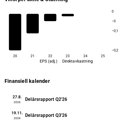
0
−0
−0,1
−0,2
20
21
22
23
24
25
EPS (adj.)
Direktavkastning
Finansiell kalender
27.8.
Delårsrapport
Q2'26
2026
19.11.
Delårsrapport
Q3'26
2026