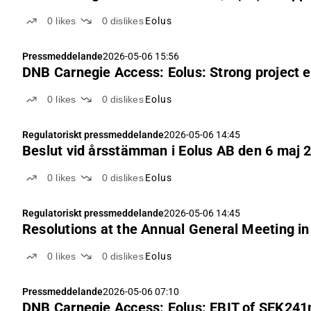
0
likes
0
dislikes
Eolus
Pressmeddelande
2026-05-06 15:56
DNB Carnegie Access: Eolus: Strong project 
0
likes
0
dislikes
Eolus
Regulatoriskt pressmeddelande
2026-05-06 14:45
Beslut vid årsstämman i Eolus AB den 6 maj 
0
likes
0
dislikes
Eolus
Regulatoriskt pressmeddelande
2026-05-06 14:45
Resolutions at the Annual General Meeting i
0
likes
0
dislikes
Eolus
Pressmeddelande
2026-05-06 07:10
DNB Carnegie Access: Eolus: EBIT of SEK241m