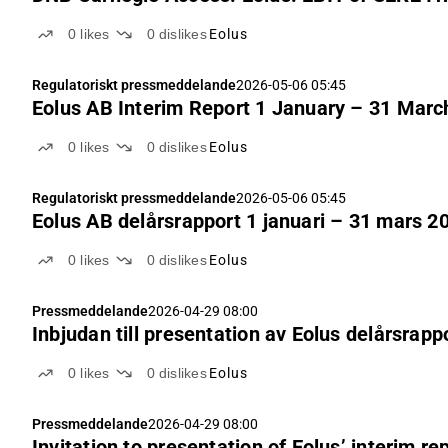
0
likes
0
dislikes
Eolus
Regulatoriskt pressmeddelande
2026-05-06 05:45
Eolus AB Interim Report 1 January – 31 Marc
0
likes
0
dislikes
Eolus
Regulatoriskt pressmeddelande
2026-05-06 05:45
Eolus AB delårsrapport 1 januari – 31 mars 2
0
likes
0
dislikes
Eolus
Pressmeddelande
2026-04-29 08:00
Inbjudan till presentation av Eolus delårsrapp
0
likes
0
dislikes
Eolus
Pressmeddelande
2026-04-29 08:00
Invitation to presentation of Eolus’ interim re