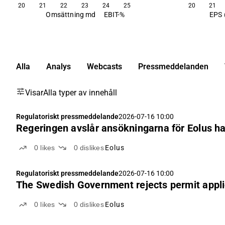
20
21
22
23
24
25
20
21
Omsättning md
EBIT-%
EPS 
Alla
Analys
Webcasts
Pressmeddelanden
Visar
Alla typer av innehåll
Regulatoriskt pressmeddelande
2026-07-16 10:00
Regeringen avslår ansökningarna för Eolus h
0
likes
0
dislikes
Eolus
Regulatoriskt pressmeddelande
2026-07-16 10:00
The Swedish Government rejects permit applic
0
likes
0
dislikes
Eolus