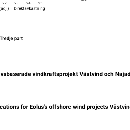
22
23
24
25
(adj.)
Direktavkastning
Tredje part
avsbaserade vindkraftsprojekt Västvind och Naja
ations for Eolus's offshore wind projects Västvi