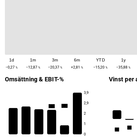
1d
1m
3m
6m
YTD
1y
−0,27
−12,87
−20,37
+2,81
−15,20
−35,88
%
%
%
%
%
%
Omsättning & EBIT-%
Vinst per 
3,9
2,9
33,8
33,2
2
11,3
3,4
1
−1,0
−7,9
1,2
0,8
0