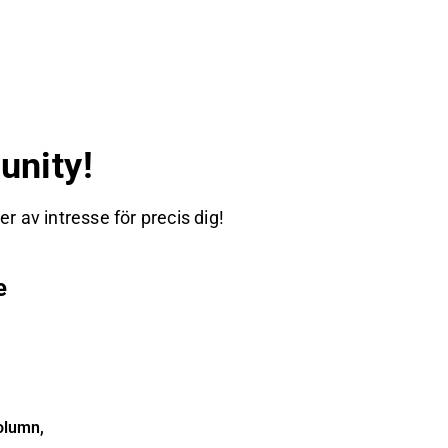
nity!
 av intresse för precis dig!
e
olumn,