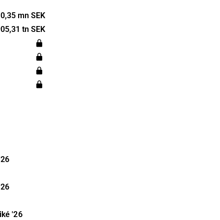
nnehåller GW
sprojekt.
0,35 mn SEK
Norden,
05,31 tn SEK
sleholm.
'26
'26
iké
'26