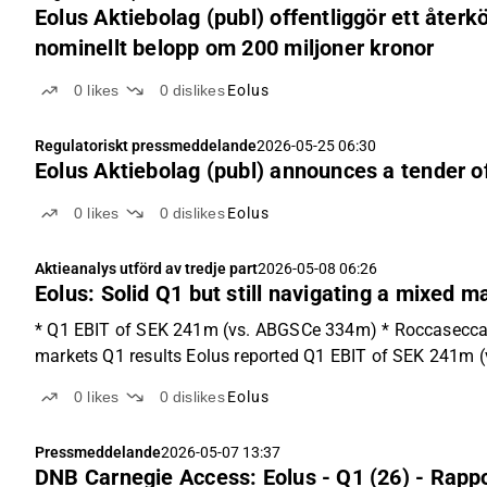
Eolus Aktiebolag (publ) offentliggör ett åter
nominellt belopp om 200 miljoner kronor
0
likes
0
dislikes
Eolus
Regulatoriskt pressmeddelande
2026-05-25 06:30
Eolus Aktiebolag (publ) announces a tender o
0
likes
0
dislikes
Eolus
Aktieanalys utförd av tredje part
2026-05-08 06:26
Eolus: Solid Q1 but still navigating a mixed 
* Q1 EBIT of SEK 241m (vs. ABGSCe 334m) * Roccasecca BE
markets Q1 results Eolus reported Q1 EBIT of SEK 241m (
0
likes
0
dislikes
Eolus
Pressmeddelande
2026-05-07 13:37
DNB Carnegie Access: Eolus - Q1 (26) - Rappo