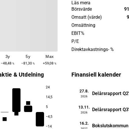
och deras projektportfölj i
Läs mera
vind-, sol- och energilagring
Börsvärde
91
Bolagets tjänster erbjuds i 
Omsatt (värde)
9
Baltikum, Polen och USA.
Omsättning
Huvudkontoret ligger i Häs
EBIT%
P/E
Direktavkastnings- %
3y
5y
Max
−48,48
−81,30
+59,08
%
%
%
aktie & Utdelning
Finansiell kalender
24
27.8.
Delårsrapport
Q2
2026
14,5
4,7
13.11.
5
Delårsrapport
Q3
2026
2,5
−4,5
1,4
16.2.
Bokslutskommun
−14
2027