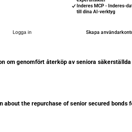
Inderes MCP - Inderes-dat
till dina AI-verktyg
Skapa användarkont
Logga in
ion om genomfört återköp av seniora säkerställda o
n about the repurchase of senior secured bonds f