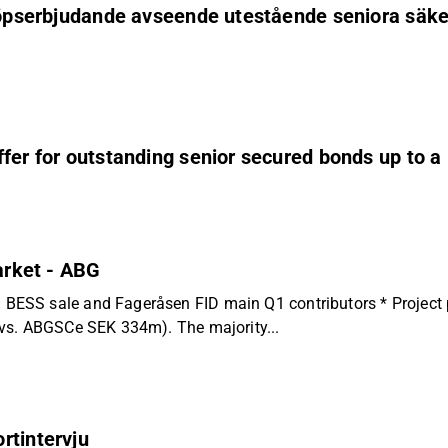
köpserbjudande avseende utestående seniora säkers
ffer for outstanding senior secured bonds up to
market - ABG
SS sale and Fageråsen FID main Q1 contributors * Project por
vs. ABGSCe SEK 334m). The majority...
rtintervju