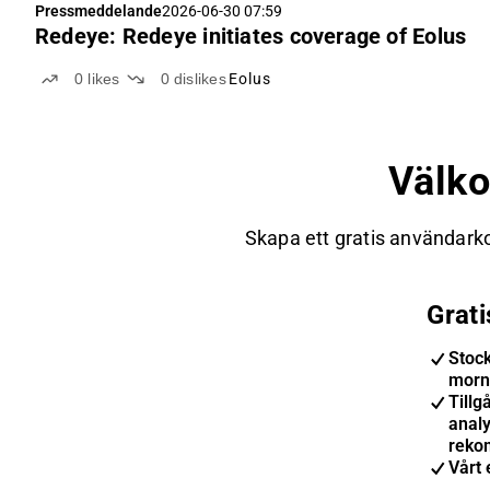
Pressmeddelande
2026-06-30 07:59
Redeye: Redeye initiates coverage of Eolus
0
likes
0
dislikes
Eolus
Välk
Skapa ett gratis användarko
Grat
Stoc
morn
Tillgå
anal
reko
Vårt 