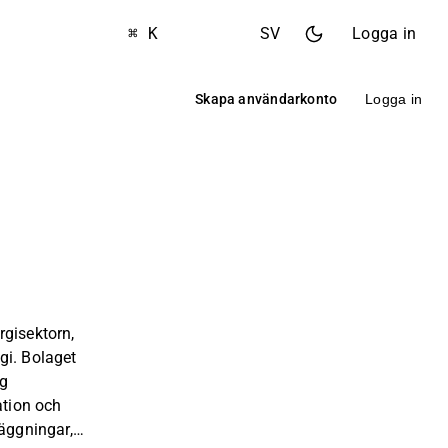
⌘ K
SV
Logga in
Skapa användarkonto
Logga in
rgisektorn,
gi. Bolaget
ig
ation och
läggningar,