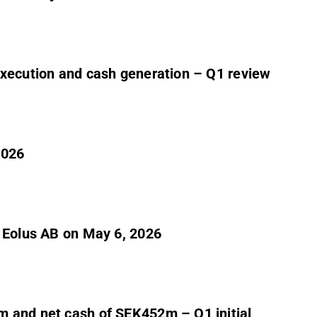
execution and cash generation – Q1 review
2026
n Eolus AB on May 6, 2026
 and net cash of SEK452m – Q1 initial