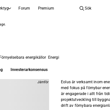
rktyg
Forum
Premium
Sök
BOLAG
LÄR DIG OM INVESTERINGAR
page.
Bolag
Analysskola
Lär dig läsa och förstå aktieanalys
Bläddra och filtrera hela listan över noterade bolag
Upptäck
Investeringsskola
Inspiration till din nästa investering
Guider och lektioner för att öka din investeringskunskap
Förnyelsebara energikällor
Energi
Börsnoteringar
Portföljinnehavare
Investeringskunskap för alla nivåer, från första stegen till avancerade portföljstrategier.
Nya noteringar och kommande börsintroduktioner
ng
Investerarkonsensus
Årsstämmor
Eolus är verksamt inom ene
Jämför
Datum för årsstämmor och aktieägarinformation
med fokus på förnybar ener
är engagerade i allt från tid
projektutveckling till byggn
drift av förnybara energian