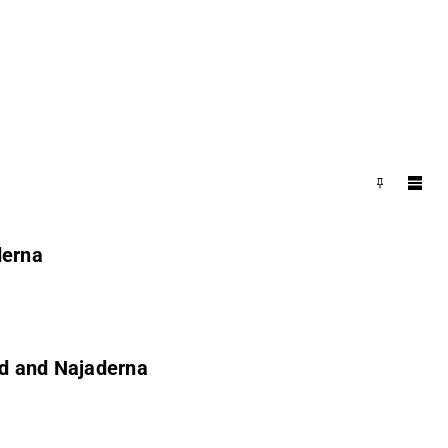
derna
nd and Najaderna