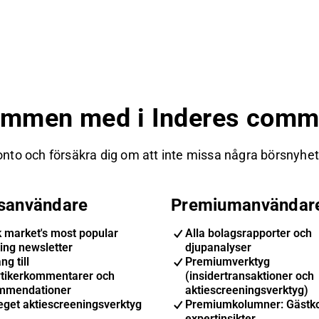
ommen med i Inderes commu
nto och försäkra dig om att inte missa några börsnyheter
isanvändare
Premiumanvändar
k market's most popular
Alla bolagsrapporter och
ing newsletter
djupanalyser
ng till
Premiumverktyg
ytikerkommentarer och
(insidertransaktioner och
mmendationer
aktiescreeningsverktyg)
eget aktiescreeningsverktyg
Premiumkolumner: Gästk
expertinsikter