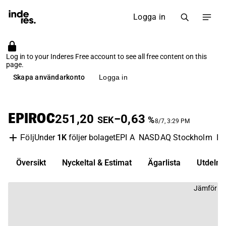
Logga in
Log in to your Inderes Free account to see all free content on this
page.
Skapa användarkonto
Logga in
EPIROC
251,20
−0,63
SEK
%
8/7, 3:29 PM
Under
1K
följer bolaget
EPI A
NASDAQ Stockholm
In
Följ
Översikt
Nyckeltal & Estimat
Ägarlista
Utdelni
Jämför