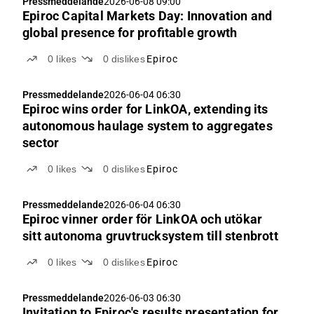
Pressmeddelande
2026-06-08 09:00
Epiroc Capital Markets Day: Innovation and
global presence for profitable growth
0
likes
0
dislikes
Epiroc
Pressmeddelande
2026-06-04 06:30
Epiroc wins order for LinkOA, extending its
autonomous haulage system to aggregates
sector
0
likes
0
dislikes
Epiroc
Pressmeddelande
2026-06-04 06:30
Epiroc vinner order för LinkOA och utökar
sitt autonoma gruvtrucksystem till stenbrott
0
likes
0
dislikes
Epiroc
Pressmeddelande
2026-06-03 06:30
Invitation to Epiroc's results presentation for