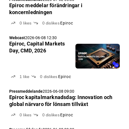
Epiroc meddelar förändringar i
koncernledningen
0
likes
0
dislikes
Epiroc
Webcast
2026-06-08 12:30
Epiroc, Capital Markets
Day, CMD, 2026
1
like
0
dislikes
Epiroc
Pressmeddelande
2026-06-08 09:00
Epiroc kapitalmarknadsdag: Innovation och
global närvaro för lönsam tillväxt
0
likes
0
dislikes
Epiroc