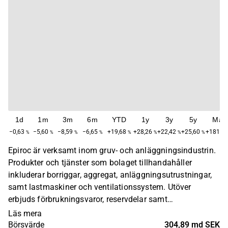
1d
1m
3m
6m
YTD
1y
3y
5y
Max
−0,63
−5,60
−8,59
−6,65
+19,68
+28,26
+22,42
+25,60
+181,4
%
%
%
%
%
%
%
%
Epiroc är verksamt inom gruv- och anläggningsindustrin.
Produkter och tjänster som bolaget tillhandahåller
inkluderar borriggar, aggregat, anläggningsutrustningar,
samt lastmaskiner och ventilationssystem. Utöver
erbjuds förbrukningsvaror, reservdelar samt
eftermarknadsservice. Epiroc kom till som en
Läs mera
avknoppning ur Atlas Copco. Bolaget har sitt
Börsvärde
304,89 md SEK