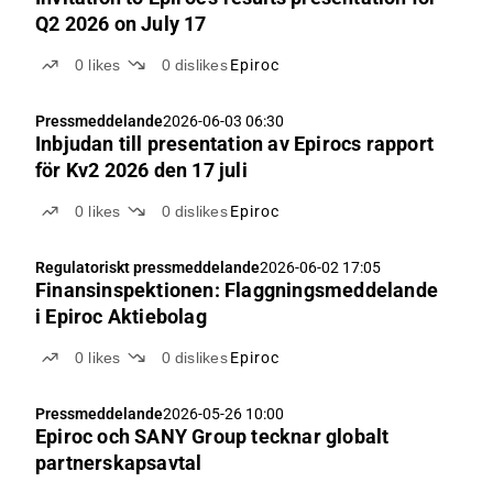
Q2 2026 on July 17
0
likes
0
dislikes
Epiroc
Pressmeddelande
2026-06-03 06:30
Inbjudan till presentation av Epirocs rapport
för Kv2 2026 den 17 juli
0
likes
0
dislikes
Epiroc
Regulatoriskt pressmeddelande
2026-06-02 17:05
Finansinspektionen: Flaggningsmeddelande
i Epiroc Aktiebolag
0
likes
0
dislikes
Epiroc
Pressmeddelande
2026-05-26 10:00
Epiroc och SANY Group tecknar globalt
partnerskapsavtal