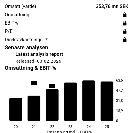
huvudkontor i Nacka.
Omsatt (värde)
353,76 mn SEK
Omsättning
EBIT%
P/E
Direktavkastnings- %
Senaste analysen
Latest analysis report
Released: 03.02.2026
Omsättning & EBIT-%
63,6
22,7
22,4
47,7
21,8
31,8
20,4
15,9
19,5
19,2
0
20
21
22
23
24
25
Omsättning md
EBIT-%