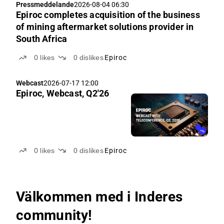
Pressmeddelande
2026-08-04 06:30
Epiroc completes acquisition of the business
of mining aftermarket solutions provider in
South Africa
0
likes
0
dislikes
Epiroc
Webcast
2026-07-17 12:00
Epiroc, Webcast, Q2'26
0
likes
0
dislikes
Epiroc
Välkommen med i Inderes
community!