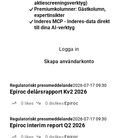
aktiescreeningsverktyg)
Premiumkolumner: Gästkolumn,
expertinsikter
Inderes MCP - Inderes-data direkt
till dina AI-verktyg
Logga in
Skapa användarkonto
Regulatoriskt pressmeddelande
2026-07-17 09:30
Epiroc delårsrapport Kv2 2026
0
likes
0
dislikes
Epiroc
Regulatoriskt pressmeddelande
2026-07-17 09:30
Epiroc interim report Q2 2026
0
likes
0
dislikes
Epiroc