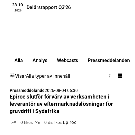
28.10.
Delårsrapport
Q3'26
2026
Alla
Analys
Webcasts
Pressmeddelanden
Visar
Alla typer av innehåll
Pressmeddelande
2026-08-04 06:30
Epiroc slutför förvärv av verksamheten i
leverantör av eftermarknadslösningar för
gruvdrift i Sydafrika
0
likes
0
dislikes
Epiroc