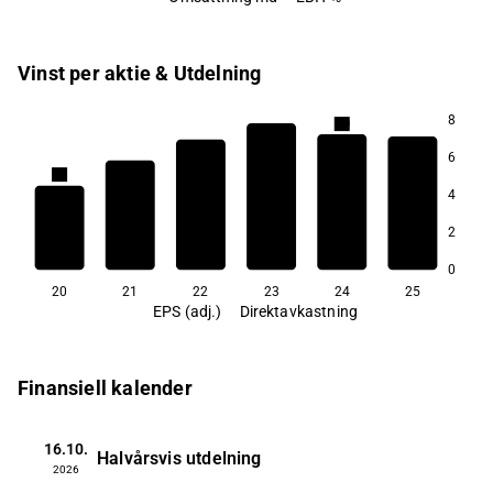
Vinst per aktie & Utdelning
8
2,0
1,9
1,8
6
1,8
1,7
4
2
1,3
0
20
21
22
23
24
25
EPS (adj.)
Direktavkastning
Finansiell kalender
16.10.
Halvårsvis utdelning
2026