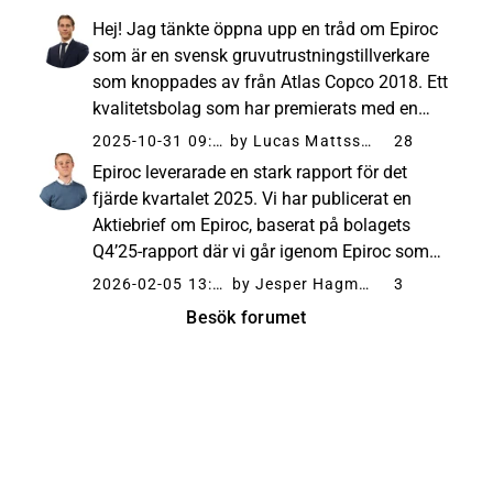
Hej! Jag tänkte öppna upp en tråd om Epiroc
som är en svensk gruvutrustningstillverkare
som knoppades av från Atlas Copco 2018. Ett
kvalitetsbolag som har premierats med en
hög värdering. Bolaget släppte nyligen sin Q3-
2025-10-31 09:24
by Lucas Mattsson
28
rapport som visade en organisk tillväxt i
Epiroc leverarade en stark rapport för det
orderingången på 7%...
fjärde kvartalet 2025. Vi har publicerat en
Aktiebrief om Epiroc, baserat på bolagets
Q4’25-rapport där vi går igenom Epiroc som
bolag, Mmarknadsläge och trender,
2026-02-05 13:55
by Jesper Hagman
3
tillväxtdrivare, risker samt vad säger
Besök forumet
pessimisten? / vad säger optimisten...