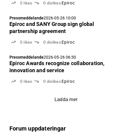
0
likes
0
dislikes
Epiroc
Pressmeddelande
2026-05-26 10:00
Epiroc and SANY Group sign global
partnership agreement
0
likes
0
dislikes
Epiroc
Pressmeddelande
2026-05-26 06:30
Epiroc Awards recognize collaboration,
innovation and service
0
likes
0
dislikes
Epiroc
Ladda mer
Forum uppdateringar