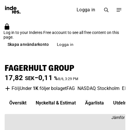
Logga in
Log in to your Inderes Free account to see all free content on this
page.
Skapa användarkonto
Logga in
FAGERHULT GROUP
17,82
−0,11
SEK
%
8/6, 3:29 PM
Under
1K
följer bolaget
FAG
NASDAQ Stockholm
Ele
Följ
Översikt
Nyckeltal & Estimat
Ägarlista
Utdelni
Jämför