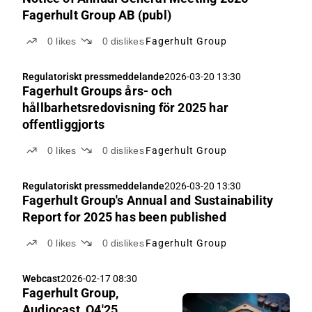
Fagerhult Group AB (publ)
0
likes
0
dislikes
Fagerhult Group
Regulatoriskt pressmeddelande
2026-03-20 13:30
Fagerhult Groups års- och
hållbarhetsredovisning för 2025 har
offentliggjorts
0
likes
0
dislikes
Fagerhult Group
Regulatoriskt pressmeddelande
2026-03-20 13:30
Fagerhult Group's Annual and Sustainability
Report for 2025 has been published
0
likes
0
dislikes
Fagerhult Group
Webcast
2026-02-17 08:30
Fagerhult Group,
Audiocast, Q4'25