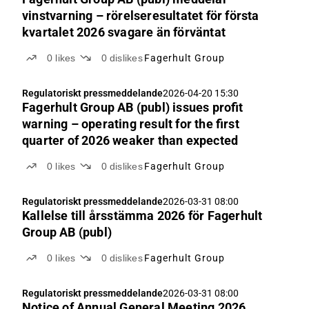
vinstvarning – rörelseresultatet för första
kvartalet 2026 svagare än förväntat
0
likes
0
dislikes
Fagerhult Group
Regulatoriskt pressmeddelande
2026-04-20 15:30
Fagerhult Group AB (publ) issues profit
warning – operating result for the first
quarter of 2026 weaker than expected
0
likes
0
dislikes
Fagerhult Group
Regulatoriskt pressmeddelande
2026-03-31 08:00
Kallelse till årsstämma 2026 för Fagerhult
Group AB (publ)
0
likes
0
dislikes
Fagerhult Group
Regulatoriskt pressmeddelande
2026-03-31 08:00
Notice of Annual General Meeting 2026