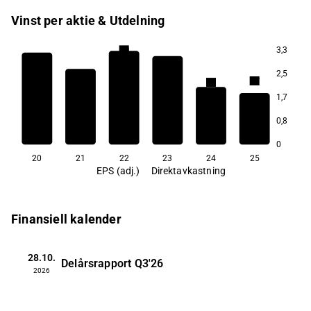
Vinst per aktie & Utdelning
3,3
4,0
2,5
2,7
2,7
2,6
2,1
1,7
1,1
0,8
0
20
21
22
23
24
25
EPS (adj.)
Direktavkastning
Finansiell kalender
28.10.
Delårsrapport
Q3'26
2026