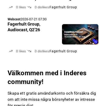
0
likes
0
dislikes
Fagerhult Group
Webcast
2026-07-21 07:30
Fagerhult Group,
Audiocast, Q2'26
0
likes
0
dislikes
Fagerhult Group
Välkommen med i Inderes
community!
Skapa ett gratis användarkonto och försäkra dig
om att inte missa några börsnyheter av intresse
för precis dig!