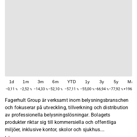
1d
1m
3m
6m
YTD
1y
3y
5y
Max
−0,11
−2,52
−14,33
−52,10
−57,11
−55,00
−66,94
−77,92
+196,7
%
%
%
%
%
%
%
%
Fagerhult Group är verksamt inom belysningsbranschen
och fokuserar på utveckling, tillverkning och distribution
av professionella belysningslösningar. Bolagets
produkter riktar sig till kommersiella och offentliga
miljöer, inklusive kontor, skolor och sjukhus.
Verksamheten återfinns på en global nivå. Fagerhult