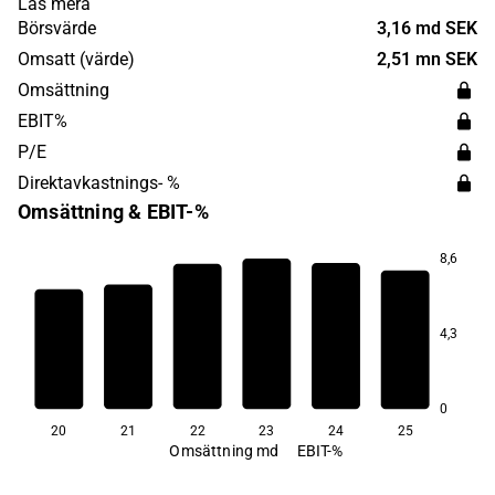
Läs mera
Group grundades år 1945 och har sitt huvudkontor i
Börsvärde
3,16 md SEK
Habo.
Omsatt (värde)
2,51 mn SEK
Omsättning
EBIT%
P/E
Direktavkastnings- %
Omsättning & EBIT-%
8,6
10,5
10,1
10,0
4,3
8,1
7,3
4,9
0
20
21
22
23
24
25
Omsättning md
EBIT-%