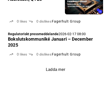
0
likes
0
dislikes
Fagerhult Group
Regulatoriskt pressmeddelande
2026-02-17 08:00
Bokslutskommuniké Januari – December
2025
0
likes
0
dislikes
Fagerhult Group
Ladda mer