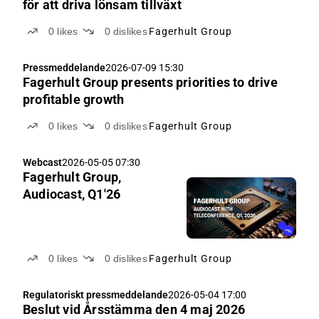
för att driva lönsam tillväxt
0
likes
0
dislikes
Fagerhult Group
Pressmeddelande
2026-07-09 15:30
Fagerhult Group presents priorities to drive
profitable growth
0
likes
0
dislikes
Fagerhult Group
Webcast
2026-05-05 07:30
Fagerhult Group,
Audiocast, Q1'26
0
likes
0
dislikes
Fagerhult Group
Regulatoriskt pressmeddelande
2026-05-04 17:00
Beslut vid Årsstämma den 4 maj 2026