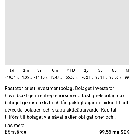
1d
1m
3m
6m
YTD
1y
3y
5y
Max
+10,31
+1,05
+11,15
−13,47
−56,67
−70,21
−93,31
−98,56
−99,13
%
%
%
%
%
%
%
%
Fastator är ett investmentbolag. Bolaget investerar
huvudsakligen i entreprenörsdrivna fastighetsbolag där
bolaget genom aktivt och långsiktigt ägande bidrar till att
utveckla bolagen och skapa aktieägarvärde. Kapital
tillförs till bolaget via såväl aktier, obligationer och
hybridkapital. Fastator grundades år 2011 och har sitt
Läs mera
huvudkontor i Stockholm.
Börsvärde
99,56 mn SEK