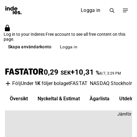
Logga in
Log in to your Inderes Free account to see all free content on this
page.
Skapa användarkonto
Logga in
FASTATOR
0,29
+10,31
SEK
%
8/7, 3:29 PM
Under
1K
följer bolaget
FASTAT
NASDAQ Stockholm
Följ
Översikt
Nyckeltal & Estimat
Ägarlista
Utdelni
Jämför