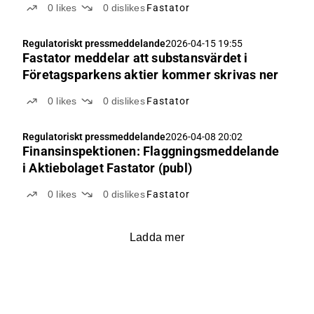
0
likes
0
dislikes
Fastator
Regulatoriskt pressmeddelande
2026-04-15 19:55
Fastator meddelar att substansvärdet i
Företagsparkens aktier kommer skrivas ner
0
likes
0
dislikes
Fastator
Regulatoriskt pressmeddelande
2026-04-08 20:02
Finansinspektionen: Flaggningsmeddelande
i Aktiebolaget Fastator (publ)
0
likes
0
dislikes
Fastator
Ladda mer