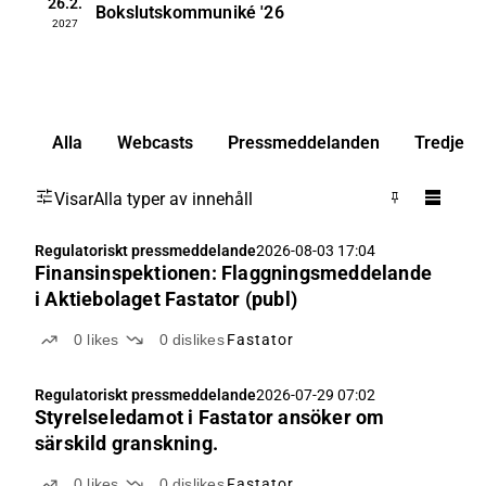
26.2.
Bokslutskommuniké
'26
2027
Alla
Webcasts
Pressmeddelanden
Tredje pa
Visar
Alla typer av innehåll
Regulatoriskt pressmeddelande
2026-08-03 17:04
Finansinspektionen: Flaggningsmeddelande
i Aktiebolaget Fastator (publ)
0
likes
0
dislikes
Fastator
Regulatoriskt pressmeddelande
2026-07-29 07:02
Styrelseledamot i Fastator ansöker om
särskild granskning.
0
likes
0
dislikes
Fastator