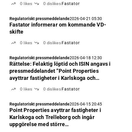
0
likes
0
dislikes
Fastator
Regulatoriskt pressmeddelande
2026-04-21 05:30
Fastator informerar om kommande VD-
skifte
0
likes
0
dislikes
Fastator
Regulatoriskt pressmeddelande
2026-04-18 12:30
Rättelse: Felaktig löptid och ISIN angavs i
pressmeddelandet ”Point Properties
avyttrar fastigheter i Karlskoga och
Trelleborg och ingår uppgörelse med större
0
likes
0
dislikes
Fastator
obligationsinnehavare”
Regulatoriskt pressmeddelande
2026-04-15 20:45
Point Properties avyttrar fastigheter i
Karlskoga och Trelleborg och ingår
uppgörelse med större
obligationsinnehavare