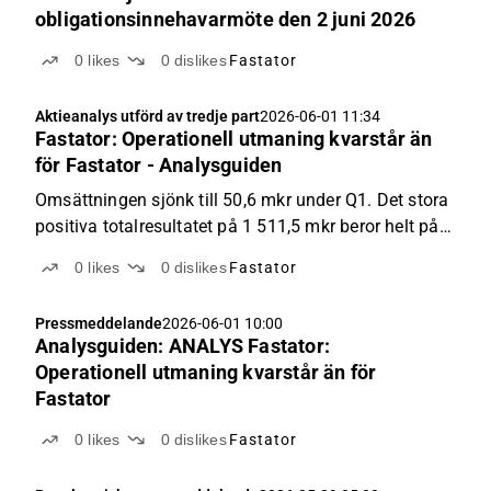
obligationsinnehavarmöte den 2 juni 2026
0
likes
0
dislikes
Fastator
Aktieanalys utförd av tredje part
2026-06-01 11:34
Fastator: Operationell utmaning kvarstår än
för Fastator - Analysguiden
Omsättningen sjönk till 50,6 mkr under Q1. Det stora
positiva totalresultatet på 1 511,5 mkr beror helt på
engångseffekter från rekapitaliseringen där skulder
0
likes
0
dislikes
Fastator
byttes mot eget kapital. Justerat resultat blev -45,3
mkr. Substansvärdet landade på 0,43 kr...
Pressmeddelande
2026-06-01 10:00
Analysguiden: ANALYS Fastator:
Operationell utmaning kvarstår än för
Fastator
0
likes
0
dislikes
Fastator