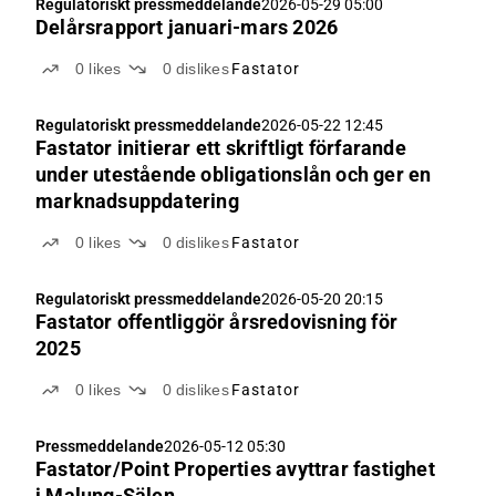
Regulatoriskt pressmeddelande
2026-05-29 05:00
Delårsrapport januari-mars 2026
0
likes
0
dislikes
Fastator
Regulatoriskt pressmeddelande
2026-05-22 12:45
Fastator initierar ett skriftligt förfarande
under utestående obligationslån och ger en
marknadsuppdatering
0
likes
0
dislikes
Fastator
Regulatoriskt pressmeddelande
2026-05-20 20:15
Fastator offentliggör årsredovisning för
2025
0
likes
0
dislikes
Fastator
Pressmeddelande
2026-05-12 05:30
Fastator/Point Properties avyttrar fastighet
i Malung-Sälen