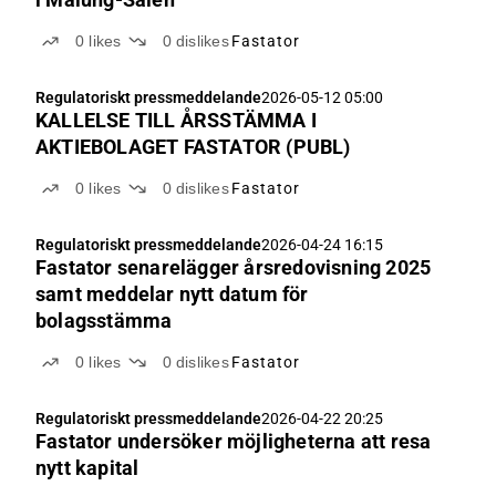
0
likes
0
dislikes
Fastator
Regulatoriskt pressmeddelande
2026-05-12 05:00
KALLELSE TILL ÅRSSTÄMMA I
AKTIEBOLAGET FASTATOR (PUBL)
0
likes
0
dislikes
Fastator
Regulatoriskt pressmeddelande
2026-04-24 16:15
Fastator senarelägger årsredovisning 2025
samt meddelar nytt datum för
bolagsstämma
0
likes
0
dislikes
Fastator
Regulatoriskt pressmeddelande
2026-04-22 20:25
Fastator undersöker möjligheterna att resa
nytt kapital