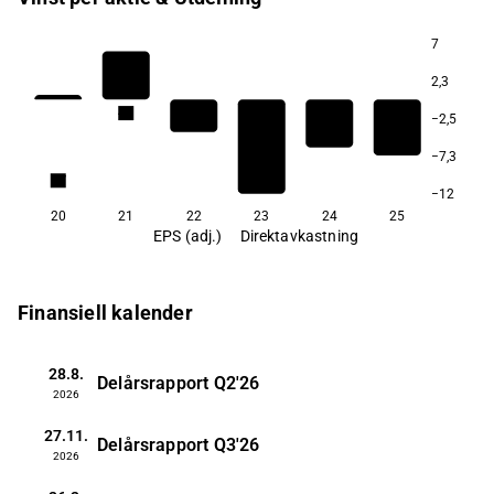
7
2,3
4,2
−2,5
−7,3
0,7
−12
20
21
22
23
24
25
EPS (adj.)
Direktavkastning
Finansiell kalender
28.8.
Delårsrapport
Q2'26
2026
27.11.
Delårsrapport
Q3'26
2026