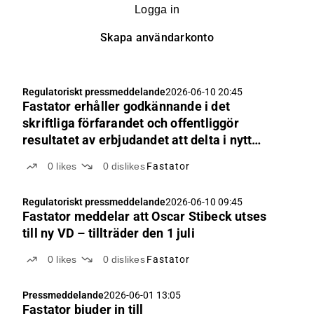
Logga in
Skapa användarkonto
Regulatoriskt pressmeddelande
2026-06-10 20:45
Fastator erhåller godkännande i det
skriftliga förfarandet och offentliggör
resultatet av erbjudandet att delta i nytt
obligationslån
0
likes
0
dislikes
Fastator
Regulatoriskt pressmeddelande
2026-06-10 09:45
Fastator meddelar att Oscar Stibeck utses
till ny VD – tillträder den 1 juli
0
likes
0
dislikes
Fastator
Pressmeddelande
2026-06-01 13:05
Fastator bjuder in till