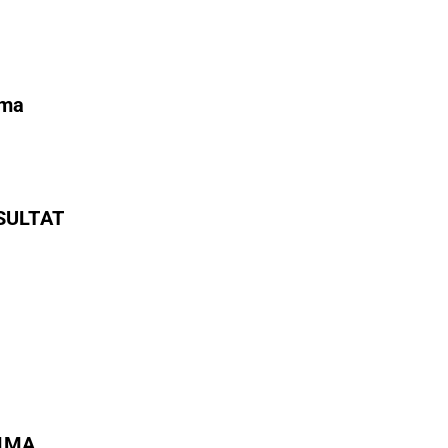
ämma
SULTAT
STÄMMA