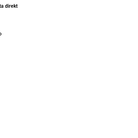
a direkt
o