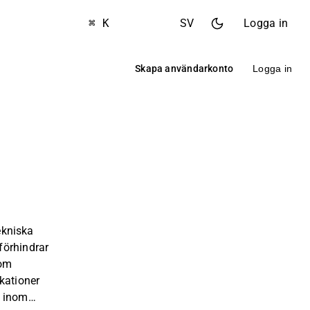
⌘ K
SV
Logga in
Skapa användarkonto
Logga in
tekniska
förhindrar
nom
kationer
t inom