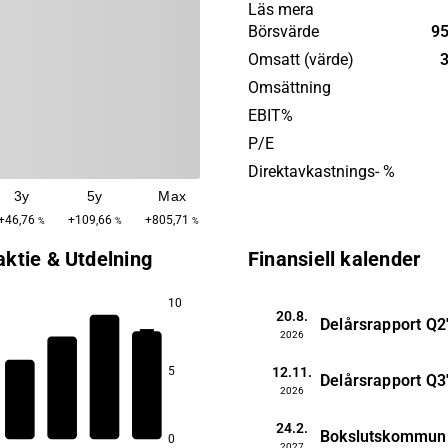
träindustrin samt bland vär
Läs mera
Bolaget erbjuder även över
Börsvärde
95
pappersmaskiner samt av
Omsatt (värde)
3
torkprocessen i avloppsreni
Omsättning
Utöver detta används bolag
EBIT%
produkter vid övervakning a
P/E
kommunikationstunnlar. Bo
Direktavkastnings- %
huvudkontor ligger i Stockh
3y
5y
Max
+46,76
+109,66
+805,71
%
%
%
aktie & Utdelning
Finansiell kalender
10
20.8.
Delårsrapport
Q2
2026
5,0
12.11.
5
Delårsrapport
Q3
3,4
2026
2,9
2,7
24.2.
Bokslutskommun
0
2027