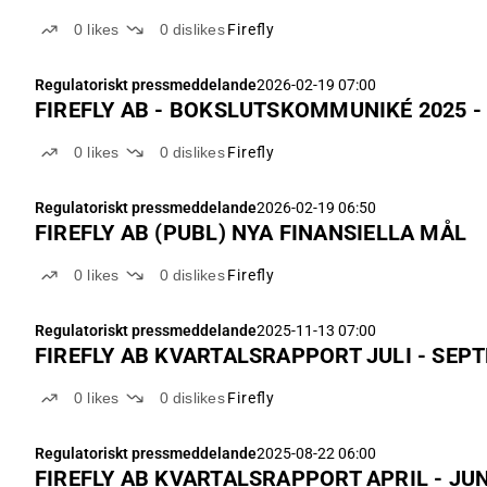
0
likes
0
dislikes
Firefly
Regulatoriskt pressmeddelande
2026-02-19 07:00
F
0
likes
0
dislikes
Firefly
Regulatoriskt pressmeddelande
2026-02-19 06:50
FIREFLY AB (PUBL) NYA FINANSIELLA MÅL
0
likes
0
dislikes
Firefly
Regulatoriskt pressmeddelande
2025-11-13 07:00
0
likes
0
dislikes
Firefly
Regulatoriskt pressmeddelande
2025-08-22 06:00
FIREFLY AB KVARTALSRAPPORT APRIL - JUN