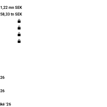
mekraftverk.
vakning av
1,22 mn SEK
58,33 tn SEK
ngsverk.
ets
v kabel- och
lagets
olm.
'26
'26
iké
'26