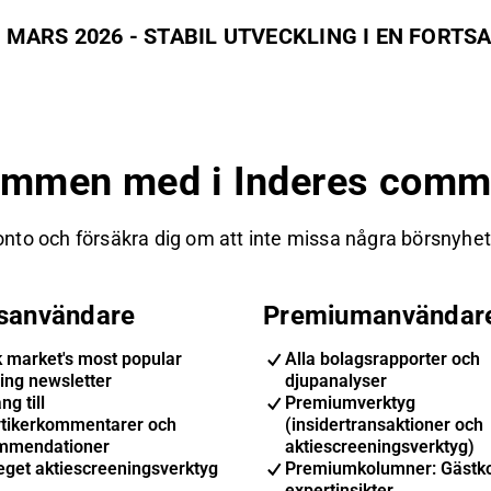
FIREFLY AB - KVARTALSRAPPORT JANUARI - MARS 2026 - STABIL UT
ommen med i Inderes commu
nto och försäkra dig om att inte missa några börsnyheter
isanvändare
Premiumanvändar
k market's most popular
Alla bolagsrapporter och
ing newsletter
djupanalyser
ng till
Premiumverktyg
ytikerkommentarer och
(insidertransaktioner och
mmendationer
aktiescreeningsverktyg)
eget aktiescreeningsverktyg
Premiumkolumner: Gästk
expertinsikter