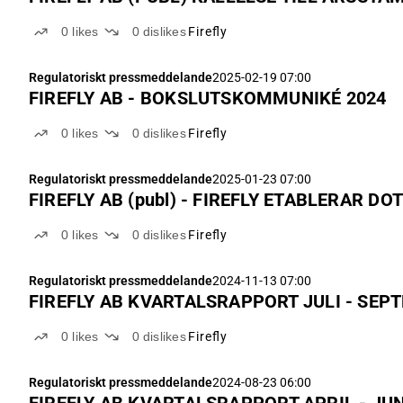
0
likes
0
dislikes
Firefly
Regulatoriskt pressmeddelande
2025-02-19 07:00
FIREFLY AB - BOKSLUTSKOMMUNIKÉ 2024
0
likes
0
dislikes
Firefly
Regulatoriskt pressmeddelande
2025-01-23 07:00
FIREFLY AB (publ) - FIREFLY ETABL
0
likes
0
dislikes
Firefly
Regulatoriskt pressmeddelande
2024-11-13 07:00
FIREFLY AB KVARTALSRAPPORT JULI - 
0
likes
0
dislikes
Firefly
Regulatoriskt pressmeddelande
2024-08-23 06:00