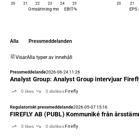
20
21
22
23
24
25
20
21
Omsättning mn
EBIT-%
EPS 
Alla
Pressmeddelanden
Visar
Alla typer av innehåll
Pressmeddelande
2026-06-24 11:26
Analyst Group: Analyst Group intervjuar Fire
0
likes
0
dislikes
Firefly
Regulatoriskt pressmeddelande
2026-05-07 15:16
FIREFLY AB (PUBL) Kommuniké från årsst
0
likes
0
dislikes
Firefly