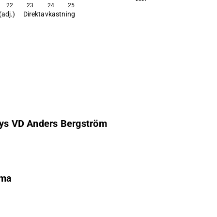
22
23
24
25
(adj.)
Direktavkastning
flys VD Anders Bergström
ämma