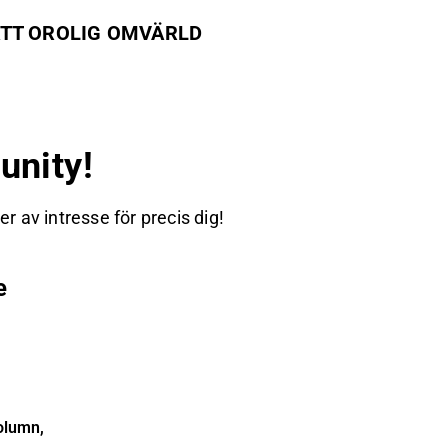
VECKLING I EN FORTSATT OROLIG OMVÄRLD
nity!
 av intresse för precis dig!
e
olumn,