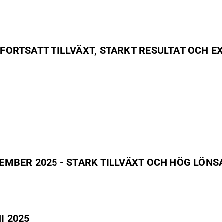
IREFLY AB - BOKSLUTSKOMMUNIKÉ 2025 - FORTSATT TILLVÄXT, STARKT RESU
FIREFLY AB KVARTALSRAPPORT JULI - SEPTEMBER 2025 - STARK TILLVÄXT OCH
I 2025