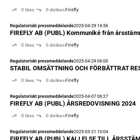
0
likes
0
dislikes
Firefly
Regulatoriskt pressmeddelande
2025-04-29 16:56
FIREFLY AB (PUBL) Kommuniké från årsst
0
likes
0
dislikes
Firefly
Regulatoriskt pressmeddelande
2025-04-29 06:00
STABIL OMSÄTTNING OCH FÖRBÄTTRAT RE
0
likes
0
dislikes
Firefly
Regulatoriskt pressmeddelande
2025-04-07 06:27
FIREFLY AB (PUBL) ÅRSREDOVISNING 2024
0
likes
0
dislikes
Firefly
Regulatoriskt pressmeddelande
2025-03-21 10:04
FIREFLY AB (PUBL) KALLELSE TILL ÅRS