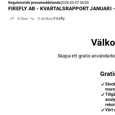
Regulatoriskt pressmeddelande
2026-05-07 06:00
0
likes
0
dislikes
Firefly
Välk
Skapa ett gratis användarko
Grat
Stoc
morn
Tillgå
anal
reko
Vårt 