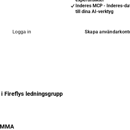
Inderes MCP - Inderes-dat
till dina AI-verktyg
Skapa användarkont
Logga in
y medlem i Fireflys ledningsgrupp
TÄMMA