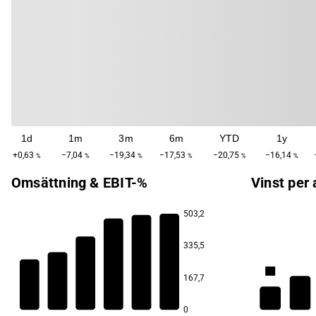
1d
1m
3m
6m
YTD
1y
+0,63
−7,04
−19,34
−17,53
−20,75
−16,14
%
%
%
%
%
%
Omsättning & EBIT-%
Vinst per 
503,2
335,5
14,1
3,6
12,6
12,2
167,7
11,3
2,9
8,9
8,8
0