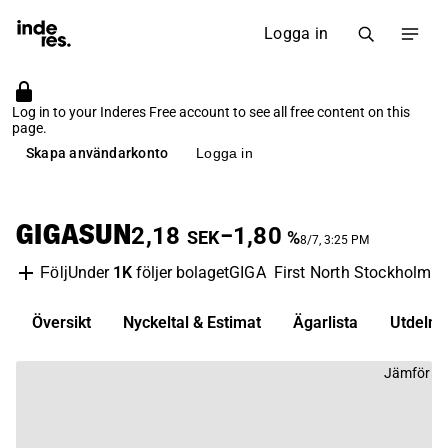
Logga in
Log in to your Inderes Free account to see all free content on this
page.
Skapa användarkonto
Logga in
GIGASUN
2,18
−1,80
SEK
%
8/7, 3:25 PM
Under
1K
följer bolaget
GIGA
First North Stockholm
F
Följ
Översikt
Nyckeltal & Estimat
Ägarlista
Utdelni
Jämför