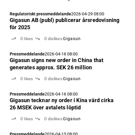
Regulatoriskt pressmeddelande
2026-04-29 08:00
Gigasun AB (publ) publicerar årsredovisning
för 2025
0
likes
0
dislikes
Gigasun
Pressmeddelande
2026-04-16 08:00
Gigasun signs new order in China that
generates approx. SEK 26 million
0
likes
0
dislikes
Gigasun
Pressmeddelande
2026-04-16 08:00
Gigasun tecknar ny order i Kina värd cirka
26 MSEK över avtalets löptid
0
likes
0
dislikes
Gigasun
Pressmeddelande
2026-04-15 08:00