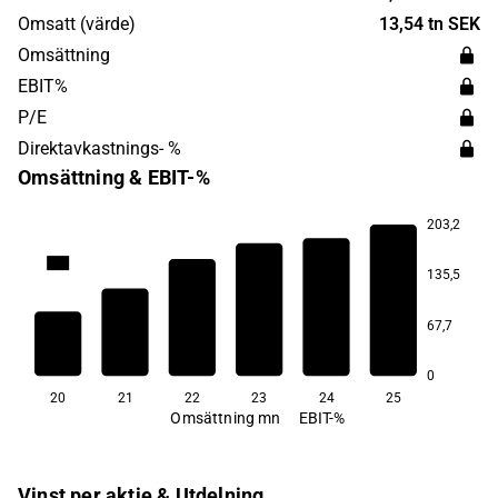
Omsatt (värde)
13,54 tn SEK
Omsättning
EBIT%
P/E
Direktavkastnings- %
Omsättning & EBIT-%
203,2
88,2
135,5
51,7
50,6
40,5
67,7
36,2
32,8
0
20
21
22
23
24
25
Omsättning mn
EBIT-%
Vinst per aktie & Utdelning