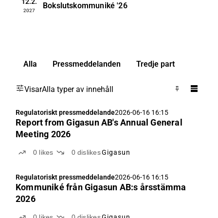
12.2.
Bokslutskommuniké
'26
2027
Alla
Pressmeddelanden
Tredje part
Visar
Alla typer av innehåll
Regulatoriskt pressmeddelande
2026-06-16 16:15
Report from Gigasun AB's Annual General
Meeting 2026
0
likes
0
dislikes
Gigasun
Regulatoriskt pressmeddelande
2026-06-16 16:15
Kommuniké från Gigasun AB:s årsstämma
2026
0
likes
0
dislikes
Gigasun