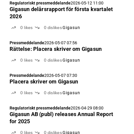
Regulatoriskt pressmeddelande
2026-05-12 11:00
Gigasun delårsrapport för första kvartalet
2026
0
likes
0
dislikes
Gigasun
Pressmeddelande
2026-05-07 07:56
Rättelse: Placera skriver om Gigasun
0
likes
0
dislikes
Gigasun
Pressmeddelande
2026-05-07 07:30
Placera skriver om Gigasun
0
likes
0
dislikes
Gigasun
Regulatoriskt pressmeddelande
2026-04-29 08:00
Gigasun AB (publ) releases Annual Report
for 2025
0
likes
0
dislikes
Gigasun