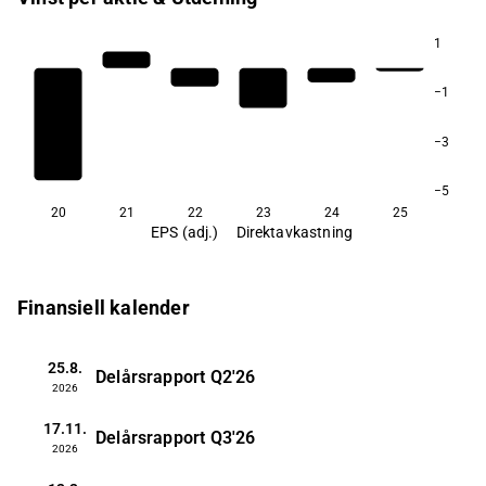
1
−1
−3
−5
20
21
22
23
24
25
EPS (adj.)
Direktavkastning
Finansiell kalender
25.8.
Delårsrapport
Q2'26
2026
17.11.
Delårsrapport
Q3'26
2026