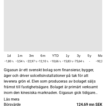
1d
1m
3m
6m
YTD
1y
3y
5y
Max
−1,80
−3,54
−22,97
−12,10
−10,66
−15,83
−75,64
-
−92,35
%
%
%
%
%
%
%
Gigasun är ett svenskt bolag som finansierar, bygger,
äger och driver solcellsinstallationer på tak för att
leverera grön el. Elen som produceras av bolaget säljs
främst till fastighetsägare. Bolaget är primärt verksamt
inom den kinesiska marknaden. Gigasun gick tidigare
under namnet Advanced SolTech Sweden. Bolaget
Läs mera
grundades 2014 och har sitt huvudkontor i Stockholm.
Börsvärde
124,69 mn SEK