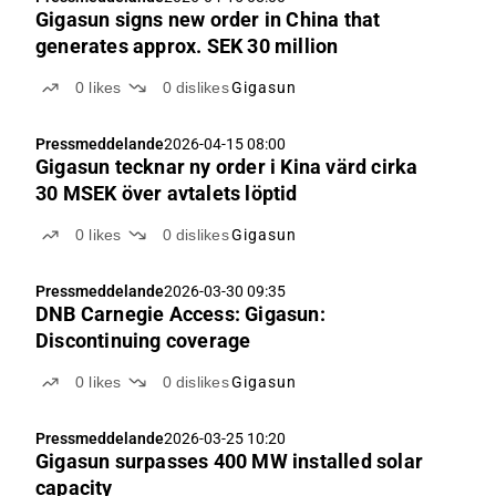
Gigasun signs new order in China that
generates approx. SEK 30 million
0
likes
0
dislikes
Gigasun
Pressmeddelande
2026-04-15 08:00
Gigasun tecknar ny order i Kina värd cirka
30 MSEK över avtalets löptid
0
likes
0
dislikes
Gigasun
Pressmeddelande
2026-03-30 09:35
DNB Carnegie Access: Gigasun:
Discontinuing coverage
0
likes
0
dislikes
Gigasun
Pressmeddelande
2026-03-25 10:20
Gigasun surpasses 400 MW installed solar
capacity