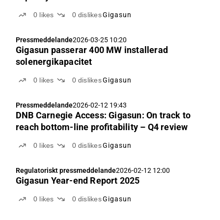
0
likes
0
dislikes
Gigasun
Pressmeddelande
2026-03-25 10:20
Gigasun passerar 400 MW installerad
solenergikapacitet
0
likes
0
dislikes
Gigasun
Pressmeddelande
2026-02-12 19:43
DNB Carnegie Access: Gigasun: On track to
reach bottom-line profitability – Q4 review
0
likes
0
dislikes
Gigasun
Regulatoriskt pressmeddelande
2026-02-12 12:00
Gigasun Year-end Report 2025
0
likes
0
dislikes
Gigasun