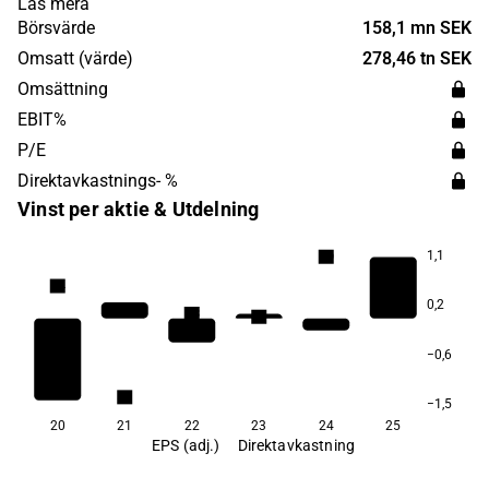
Läs mera
Stockholmsregionen. Havsfrun Investment grundades
Börsvärde
158,1 mn SEK
1987 och har sitt huvudkontor i Stockholm.
Omsatt (värde)
278,46 tn SEK
Omsättning
EBIT%
P/E
Direktavkastnings- %
Vinst per aktie & Utdelning
1,1
7,9
7,4
0,2
6,9
6,8
6,7
−0,6
5,1
−1,5
20
21
22
23
24
25
EPS (adj.)
Direktavkastning