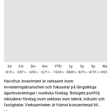
1d
1m
3m
6m
YTD
1y
3y
5y
Max
−0,15
−2,97
−4,53
−6,71
−10,24
−28,69
−8,75
−47,51
+92,97
%
%
%
%
%
%
%
%
Havsfrun Investment är verksamt inom
investeringsbranschen och fokuserar på långsiktiga
ägarinvesteringar i nordiska företag. Bolagets portfölj
inkluderar företag inom sektorer som teknik, industri och
fastigheter. Verksamheten är främst koncentrerad till
Sverige, med en huvudsaklig närvaro inom