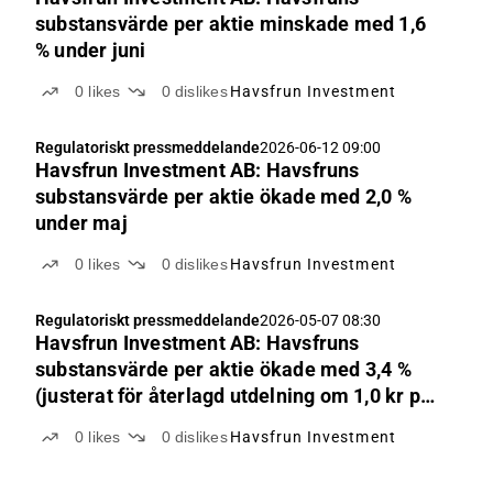
substansvärde per aktie minskade med 1,6
% under juni
0
likes
0
dislikes
Havsfrun Investment
Regulatoriskt pressmeddelande
2026-06-12 09:00
Havsfrun Investment AB: Havsfruns
substansvärde per aktie ökade med 2,0 %
under maj
0
likes
0
dislikes
Havsfrun Investment
Regulatoriskt pressmeddelande
2026-05-07 08:30
Havsfrun Investment AB: Havsfruns
substansvärde per aktie ökade med 3,4 %
(justerat för återlagd utdelning om 1,0 kr per
aktie) under april
0
likes
0
dislikes
Havsfrun Investment