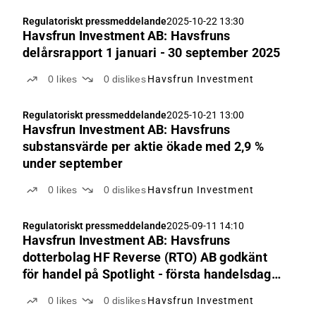
Regulatoriskt pressmeddelande
2025-10-22 13:30
Havsfrun Investment AB: Havsfruns
delårsrapport 1 januari - 30 september 2025
0
likes
0
dislikes
Havsfrun Investment
Regulatoriskt pressmeddelande
2025-10-21 13:00
Havsfrun Investment AB: Havsfruns
substansvärde per aktie ökade med 2,9 %
under september
0
likes
0
dislikes
Havsfrun Investment
Regulatoriskt pressmeddelande
2025-09-11 14:10
Havsfrun Investment AB: Havsfruns
dotterbolag HF Reverse (RTO) AB godkänt
för handel på Spotlight - första handelsdag
den 12 september
0
likes
0
dislikes
Havsfrun Investment