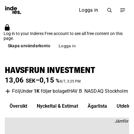
Logga in
Log in to your Inderes Free account to see all free content on this
page.
Skapa användarkonto
Logga in
HAVSFRUN INVESTMENT
13,06
−0,15
SEK
%
8/7, 3:25 PM
Under
1K
följer bolaget
HAV B
NASDAQ Stockholm
I
Följ
Översikt
Nyckeltal & Estimat
Ägarlista
Utdelni
Jämför