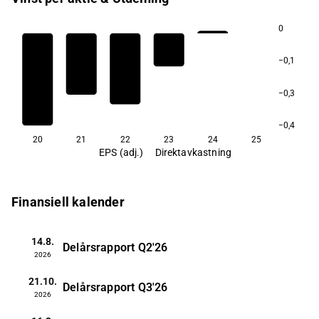
0
−0,1
−0,3
−0,4
20
21
22
23
24
25
EPS (adj.)
Direktavkastning
Finansiell kalender
14.8.
Delårsrapport
Q2'26
2026
21.10.
Delårsrapport
Q3'26
2026