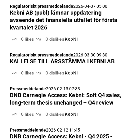
Regulatoriskt pressmeddelande
2026-04-07 05:00
Kebni AB (publ) lämnar uppdatering
avseende det finansiella utfallet för första
kvartalet 2026
0
likes
0
dislikes
KebNi
Regulatoriskt pressmeddelande
2026-03-30 09:30
KALLELSE TILL ÅRSSTÄMMA I KEBNI AB
0
likes
0
dislikes
KebNi
Pressmeddelande
2026-02-13 07:33
DNB Carnegie Access: Kebni: Soft Q4 sales,
long-term thesis unchanged – Q4 review
0
likes
0
dislikes
KebNi
Pressmeddelande
2026-02-12 11:45
DNB Carnegie Access: Kebni - Q4 2025 -