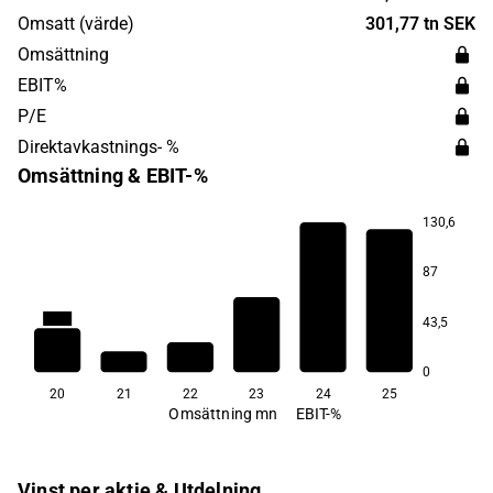
Advanced Stabilized Technologies och har sitt
Omsatt (värde)
301,77 tn SEK
huvudkontor i Kista.
Omsättning
EBIT%
P/E
Direktavkastnings- %
Omsättning & EBIT-%
130,6
87
2,4
0,6
−59,1
−91,9
43,5
0
20
21
22
23
24
25
Omsättning mn
EBIT-%
Vinst per aktie & Utdelning