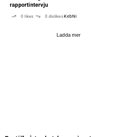
rapportintervju
0
likes
0
dislikes
KebNi
Ladda mer