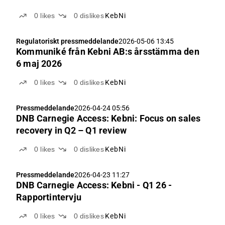
0
likes
0
dislikes
KebNi
Regulatoriskt pressmeddelande
2026-05-06 13:45
Kommuniké från Kebni AB:s årsstämma den
6 maj 2026
0
likes
0
dislikes
KebNi
Pressmeddelande
2026-04-24 05:56
DNB Carnegie Access: Kebni: Focus on sales
recovery in Q2 – Q1 review
0
likes
0
dislikes
KebNi
Pressmeddelande
2026-04-23 11:27
DNB Carnegie Access: Kebni - Q1 26 -
Rapportintervju
0
likes
0
dislikes
KebNi