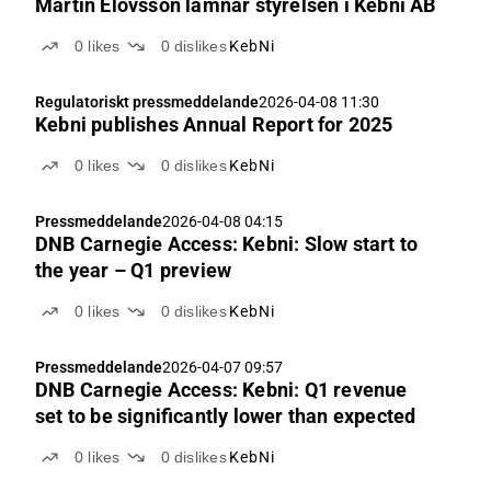
Martin Elovsson lämnar styrelsen i Kebni AB
0
likes
0
dislikes
KebNi
Regulatoriskt pressmeddelande
2026-04-08 11:30
Kebni publishes Annual Report for 2025
0
likes
0
dislikes
KebNi
Pressmeddelande
2026-04-08 04:15
DNB Carnegie Access: Kebni: Slow start to
the year – Q1 preview
0
likes
0
dislikes
KebNi
Pressmeddelande
2026-04-07 09:57
DNB Carnegie Access: Kebni: Q1 revenue
set to be significantly lower than expected
0
likes
0
dislikes
KebNi