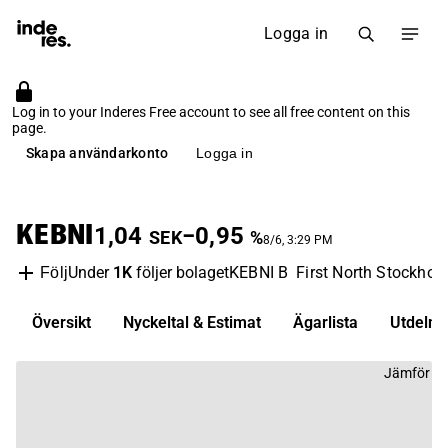
Logga in
Log in to your Inderes Free account to see all free content on this
page.
Skapa användarkonto
Logga in
KEBNI
1,04
−0,95
SEK
%
8/6, 3:29 PM
Under
1K
följer bolaget
KEBNI B
First North Stockhol
Följ
Översikt
Nyckeltal & Estimat
Ägarlista
Utdelni
Jämför