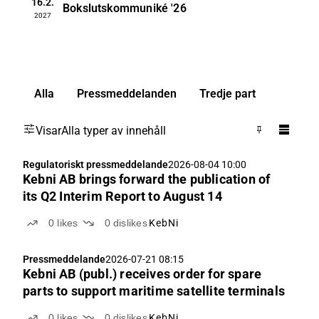
16.2.
Bokslutskommuniké
'26
2027
Alla
Pressmeddelanden
Tredje part
Visar
Alla typer av innehåll
Regulatoriskt pressmeddelande
2026-08-04 10:00
Kebni AB brings forward the publication of
its Q2 Interim Report to August 14
0
likes
0
dislikes
KebNi
Pressmeddelande
2026-07-21 08:15
Kebni AB (publ.) receives order for spare
parts to support maritime satellite terminals
0
likes
0
dislikes
KebNi