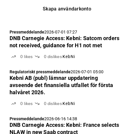
Skapa användarkonto
Pressmeddelande
2026-07-01 07:27
DNB Carnegie Access: Kebni: Satcom orders
not received, guidance for H1 not met
0
likes
0
dislikes
KebNi
Regulatoriskt pressmeddelande
2026-07-01 05:00
Kebni AB (publ) lämnar uppdatering
avseende det finansiella utfallet för första
halvåret 2026.
0
likes
0
dislikes
KebNi
Pressmeddelande
2026-06-16 14:38
DNB Carnegie Access: Kebni: France selects
NLAW in new Saab contract