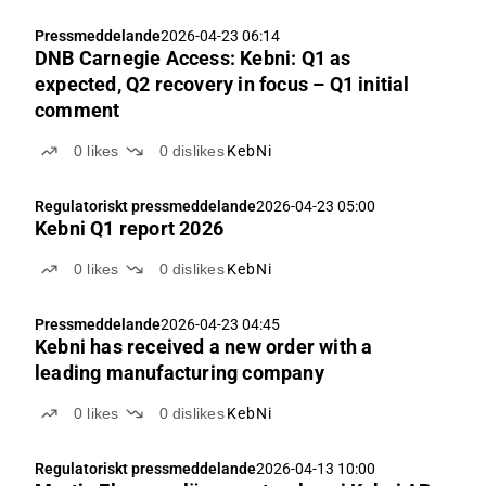
Pressmeddelande
2026-04-23 06:14
DNB Carnegie Access: Kebni: Q1 as
expected, Q2 recovery in focus – Q1 initial
comment
0
likes
0
dislikes
KebNi
Regulatoriskt pressmeddelande
2026-04-23 05:00
Kebni Q1 report 2026
0
likes
0
dislikes
KebNi
Pressmeddelande
2026-04-23 04:45
Kebni has received a new order with a
leading manufacturing company
0
likes
0
dislikes
KebNi
Regulatoriskt pressmeddelande
2026-04-13 10:00