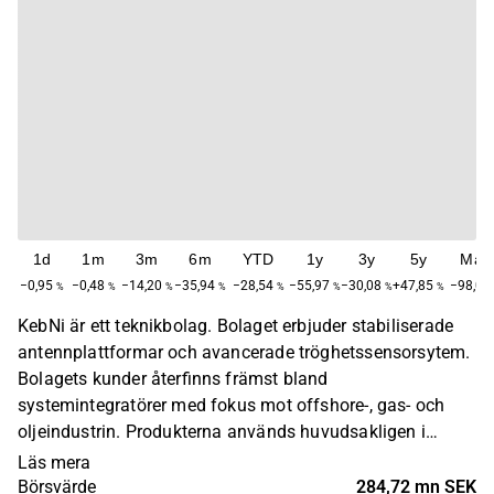
1d
1m
3m
6m
YTD
1y
3y
5y
Max
−0,95
−0,48
−14,20
−35,94
−28,54
−55,97
−30,08
+47,85
−98,06
%
%
%
%
%
%
%
%
KebNi är ett teknikbolag. Bolaget erbjuder stabiliserade
antennplattformar och avancerade tröghetssensorsytem.
Bolagets kunder återfinns främst bland
systemintegratörer med fokus mot offshore-, gas- och
oljeindustrin. Produkterna används huvudsakligen i
lösningar för styrning av förarlösa fordon, navigation och
Läs mera
dämparsystem. Bolaget gick tidigare under namnet
Börsvärde
284,72 mn SEK