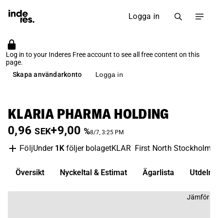
Logga in
Log in to your Inderes Free account to see all free content on this
page.
Skapa användarkonto
Logga in
KLARIA PHARMA HOLDING
0,96
+9,00
SEK
%
8/7, 3:25 PM
Under
1K
följer bolaget
KLAR
First North Stockholm
Följ
Översikt
Nyckeltal & Estimat
Ägarlista
Utdelni
Jämför