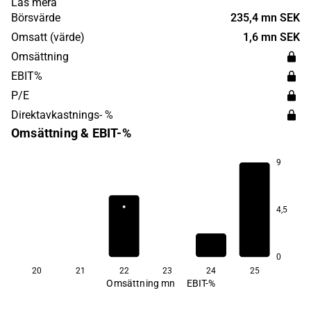
Läs mera
fästs i patientens munslemhinna vilket möjliggör
Börsvärde
235,4 mn SEK
distribution av läkemedel i kroppen. Huvudkontoret ligger
Omsatt (värde)
1,6 mn SEK
i Uppsala.
Omsättning
EBIT%
P/E
Direktavkastnings- %
Omsättning & EBIT-%
9
4,5
0
20
21
22
23
24
25
Omsättning mn
EBIT-%