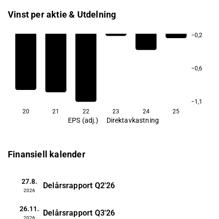
Vinst per aktie & Utdelning
−0,2
−0,6
−1,1
20
21
22
23
24
25
EPS (adj.)
Direktavkastning
Finansiell kalender
27.8.
Delårsrapport
Q2'26
2026
26.11.
Delårsrapport
Q3'26
2026