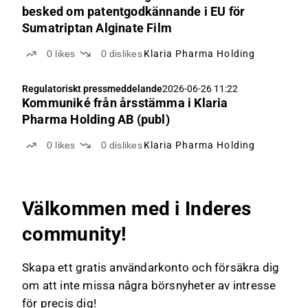
besked om patentgodkännande i EU för
Sumatriptan Alginate Film
0
likes
0
dislikes
Klaria Pharma Holding
Regulatoriskt pressmeddelande
2026-06-26 11:22
Kommuniké från årsstämma i Klaria
Pharma Holding AB (publ)
0
likes
0
dislikes
Klaria Pharma Holding
Välkommen med i Inderes
community!
Skapa ett gratis användarkonto och försäkra dig
om att inte missa några börsnyheter av intresse
för precis dig!