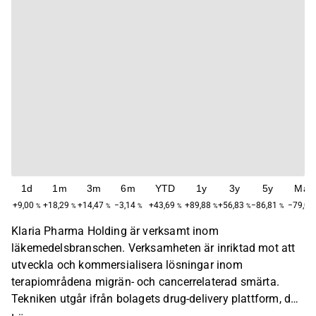
1d
1m
3m
6m
YTD
1y
3y
5y
Max
+9,00
+18,29
+14,47
−3,14
+43,69
+89,88
+56,83
−86,81
−79,06
%
%
%
%
%
%
%
%
Klaria Pharma Holding är verksamt inom
läkemedelsbranschen. Verksamheten är inriktad mot att
utveckla och kommersialisera lösningar inom
terapiområdena migrän- och cancerrelaterad smärta.
Tekniken utgår ifrån bolagets drug-delivery plattform, där
produkten består av alginatbaserad polymerfilm. Filmen