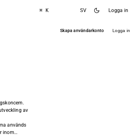
⌘ K
SV
Logga in
Skapa användarkonto
Logga in
ngskoncern.
utveckling av
arna används
r inom