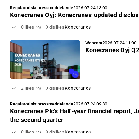
Regulatoriskt pressmeddelande
2026-07-24 13:00
Konecranes Oyj: Konecranes' updated disclos
0
likes
0
dislikes
Konecranes
Webcast
2026-07-24 11:00
Konecranes Oyj Q2
2
likes
0
dislikes
Konecranes
Regulatoriskt pressmeddelande
2026-07-24 09:30
Konecranes Plc's Half-year financial report, 
the second quarter
0
likes
0
dislikes
Konecranes