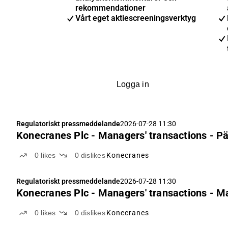
rekommendationer
Vårt eget aktiescreeningsverktyg
Logga in
Regulatoriskt pressmeddelande
2026-07-28 11:30
Konecranes Plc - Managers' transactions - P
0
likes
0
dislikes
Konecranes
Regulatoriskt pressmeddelande
2026-07-28 11:30
Konecranes Plc - Managers' transactions - M
0
likes
0
dislikes
Konecranes