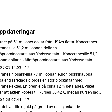
ppdateringar
rder på 51 miljoner dollar från USA:s flotta. Konecranes
ranesille 51,2 miljoonan dollarin
öpuominosturitilaus Yhdysvaltain... Konecranesille 51,2
onan dollarin kääntöpuominosturitilaus Yhdysvaltain
tolta
05-25 14:53
17
ranesin osakkeilla 77 miljoonan euron blokkikauppa |
alehti I fredags gjordes en stor blockaffär med
ranes-aktier. En premie på cirka 12 % betalades, vilket
är att aktien köptes till kursen 30,42 €, medan kursen låg
7 € i fredags. Det är ännu inte klarlagt...
05-25 07:44
17
tatet var lite mjukt på grund av den sjunkande