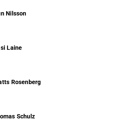
un Nilsson
si Laine
atts Rosenberg
Thomas Schulz