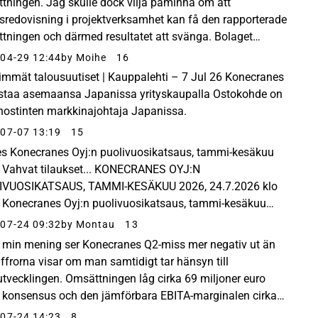
tningen. Jag skulle dock vilja påminna om att
tsredovisning i projektverksamhet kan få den rapporterade
tningen och därmed resultatet att svänga. Bolaget
des dock öka sin orderingång och utsikterna är positiva...
04-29 12:44
by Moihe
16
immät talousuutiset | Kauppalehti – 7 Jul 26 Konecranes
staa asemaansa Japanissa yrityskaupalla Ostokohde on
nostinten markkinajohtaja Japanissa.
07-07 13:19
15
es Konecranes Oyj:n puolivuosikatsaus, tammi-kesäkuu
 Vahvat tilaukset... KONECRANES OYJ:N
IVUOSIKATSAUS, TAMMI-KESÄKUU 2026, 24.7.2026 klo
 Konecranes Oyj:n puolivuosikatsaus, tammi-kesäkuu
 Vahvat tilaukset toisella vuosineljänneksellä Tämä
07-24 09:32
by Montau
13
... April...
t min mening ser Konecranes Q2-miss mer negativ ut än
iffrorna visar om man samtidigt tar hänsyn till
utvecklingen. Omsättningen låg cirka 69 miljoner euro
 konsensus och den jämförbara EBITA-marginalen cirka
ljoner euro under. Samtidigt överträffade ordering...
07-24 14:23
8