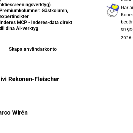
aktiescreeningsverktyg)
Här ä
Premiumkolumner: Gästkolumn,
Konec
expertinsikter
bedöm
Inderes MCP - Inderes-data direkt
till dina AI-verktyg
en go
koppla
2026-
Skapa användarkonto
äivi Rekonen-Fleischer
arco Wirén