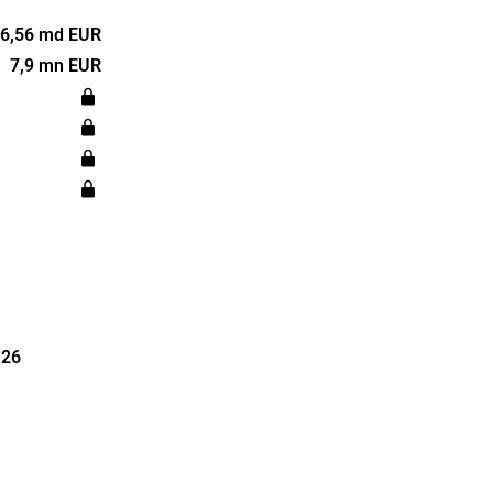
ningen är
dard- och
6,56 md EUR
finns på
7,9 mn EUR
n nordiska
dkontor
'26