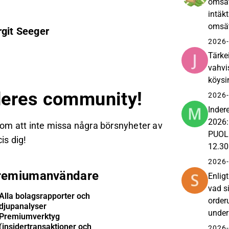
omsät
intäk
omsät
rgit Seeger
lycka
2026-
Tärke
vahvi
köysi
eres community!
2026-
Inder
2026:
 om att inte missa några börsnyheter av
PUOL
is dig!
12.30
2026:
2026-
tiedote
remiumanvändare
Enlig
vad s
Alla bolagsrapporter och
order
djupanalyser
under
Premiumverktyg
24 mi
(insidertransaktioner och
2026-