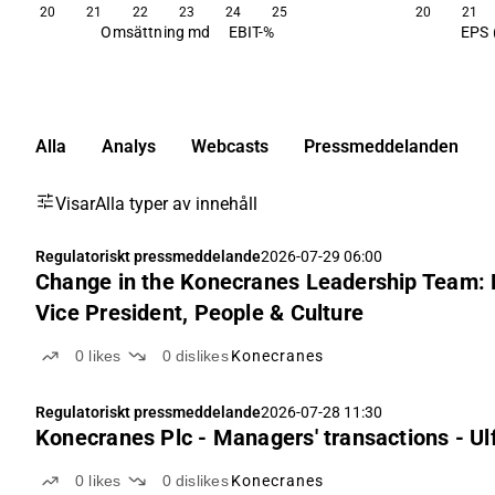
20
21
22
23
24
25
20
21
Omsättning md
EBIT-%
EPS 
Alla
Analys
Webcasts
Pressmeddelanden
Visar
Alla typer av innehåll
Regulatoriskt pressmeddelande
2026-07-29 06:00
Change in the Konecranes Leadership Team:
Vice President, People & Culture
0
likes
0
dislikes
Konecranes
Regulatoriskt pressmeddelande
2026-07-28 11:30
Konecranes Plc - Managers' transactions - Ulf
0
likes
0
dislikes
Konecranes