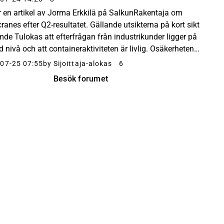
r en artikel av Jorma Erkkilä på SalkunRakentaja om
ranes efter Q2-resultatet. Gällande utsikterna på kort sikt
de Tulokas att efterfrågan från industrikunder ligger på
d nivå och att containeraktiviteten är livlig. Osäkerheten
d till geopolitik och handelspolitik...
07-25 07:55
by Sijoittaja-alokas
6
Besök forumet