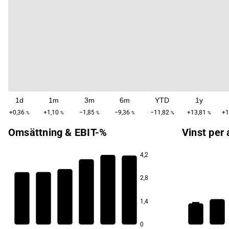
1d
1m
3m
6m
YTD
1y
+0,36
+1,10
−1,85
−9,36
−11,82
+13,81
+1
%
%
%
%
%
%
Omsättning & EBIT-%
Vinst per 
4,2
13,0
12,1
10,1
2,8
6,9
6,6
5,5
1,4
3,1
2,5
0