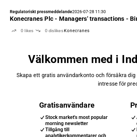
Regulatoriskt pressmeddelande
2026-07-28 11:30
Konecranes Plc - Managers' transactions - Bi
0
likes
0
dislikes
Konecranes
Välkommen med i Ind
Skapa ett gratis användarkonto och försäkra dig
intresse för prec
Gratisanvändare
P
Stock market's most popular
morning newsletter
Tillgång till
analytikerkommentarer och