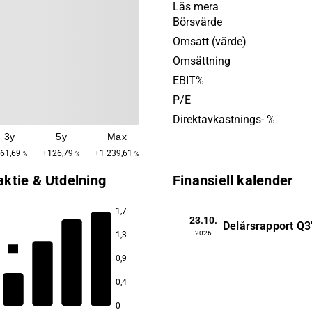
sjöfartsindustrin och utrust
Läs mera
särskild anpassad för stan
Börsvärde
tunga lyft. Verksamhet åter
Omsatt (värde)
global nivå, främst inom de
Omsättning
marknaden. Bolagets huvu
EBIT%
ligger i Hyvinkää, Finland.
P/E
Direktavkastnings- %
3y
5y
Max
61,69
+126,79
+1 239,61
%
%
%
aktie & Utdelning
Finansiell kalender
1,7
23.10.
Delårsrapport
Q3
2026
1,3
4,4
0,9
3,3
0,4
2,7
2,4
0