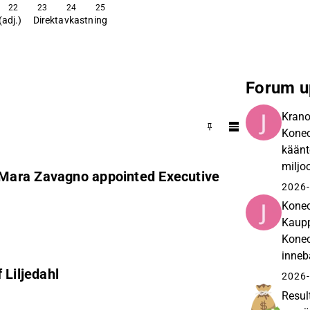
22
23
24
25
(adj.)
Direktavkastning
Forum u
Krano
Konec
käänt
miljo
 Mara Zavagno appointed Executive
laivas
2026-
Konec
Kaupp
Konec
inneb
 Liljedahl
runt 2
2026-
Resul