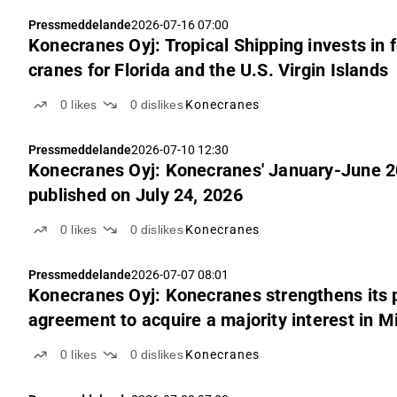
Pressmeddelande
2026-07-16 07:00
Konecranes Oyj: Tropical Shipping invests in
cranes for Florida and the U.S. Virgin Islands
0
likes
0
dislikes
Konecranes
Pressmeddelande
2026-07-10 12:30
Konecranes Oyj: Konecranes' January-June 202
published on July 24, 2026
0
likes
0
dislikes
Konecranes
Pressmeddelande
2026-07-07 08:01
Konecranes Oyj: Konecranes strengthens its p
agreement to acquire a majority interest in Mi
Products
0
likes
0
dislikes
Konecranes