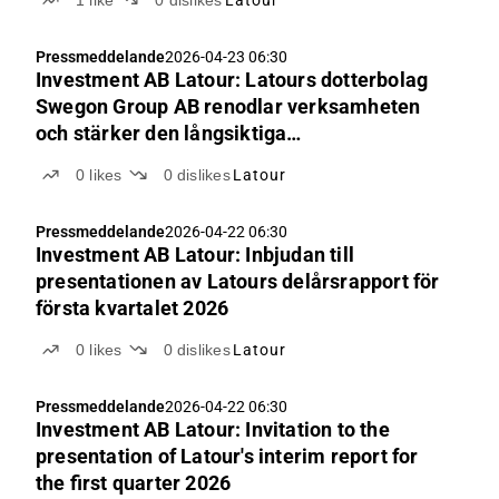
Pressmeddelande
2026-04-23 06:30
Investment AB Latour: Latours dotterbolag
Swegon Group AB renodlar verksamheten
och stärker den långsiktiga
konkurrenskraften
0
likes
0
dislikes
Latour
Pressmeddelande
2026-04-22 06:30
Investment AB Latour: Inbjudan till
presentationen av Latours delårsrapport för
första kvartalet 2026
0
likes
0
dislikes
Latour
Pressmeddelande
2026-04-22 06:30
Investment AB Latour: Invitation to the
presentation of Latour's interim report for
the first quarter 2026