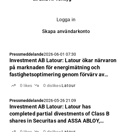
Logga in
Skapa användarkonto
Pressmeddelande
2026-06-01 07:30
Investment AB Latour: Latour ökar närvaron
på marknaden för energimätning och
fastighetsoptimering genom förvärv av
brittiska cThings
0
likes
0
dislikes
Latour
Pressmeddelande
2026-05-26 21:09
Investment AB Latour: Latour has
completed partial divestments of Class B
shares in Securitas and ASSA ABLOY,
amounting to SEK 2.5 billion in each
0
likes
0
dislikes
Latour