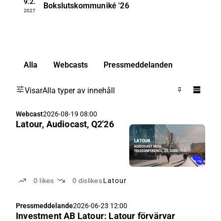
9.2.
Bokslutskommuniké
'26
2027
Alla
Webcasts
Pressmeddelanden
Visar
Alla typer av innehåll
Webcast
2026-08-19 08:00
Latour, Audiocast, Q2'26
0
likes
0
dislikes
Latour
Pressmeddelande
2026-06-23 12:00
Investment AB Latour: Latour förvärvar