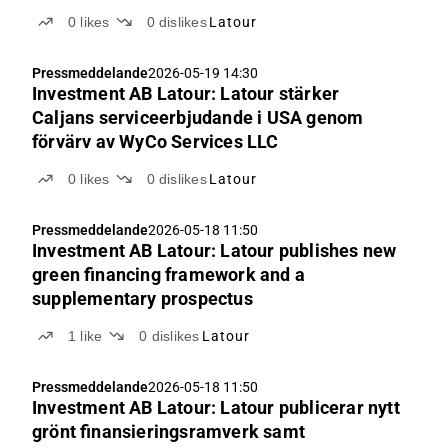
SEK 2.5 billion in each company, to continue
0
likes
0
dislikes
Latour
developing the wholly-owned industrial
operations
Pressmeddelande
2026-05-19 14:30
Investment AB Latour: Latour stärker
Caljans serviceerbjudande i USA genom
förvärv av WyCo Services LLC
0
likes
0
dislikes
Latour
Pressmeddelande
2026-05-18 11:50
Investment AB Latour: Latour publishes new
green financing framework and a
supplementary prospectus
1
like
0
dislikes
Latour
Pressmeddelande
2026-05-18 11:50
Investment AB Latour: Latour publicerar nytt
grönt finansieringsramverk samt