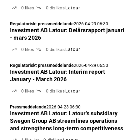
0
likes
0
dislikes
Latour
Regulatoriskt pressmeddelande
2026-04-29 06:30
Investment AB Latour: Delårsrapport januari
- mars 2026
0
likes
0
dislikes
Latour
Regulatoriskt pressmeddelande
2026-04-29 06:30
Investment AB Latour: Interim report
January - March 2026
0
likes
0
dislikes
Latour
Pressmeddelande
2026-04-23 06:30
Investment AB Latour: Latour's subsidiary
Swegon Group AB streamlines operations
and strengthens long-term competitiveness
1
like
0
dislikes
Latour