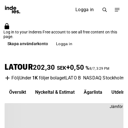
Logga in
Log in to your Inderes Free account to see all free content on this
page.
Skapa användarkonto
Logga in
LATOUR
202,30
+0,50
SEK
%
8/7, 3:29 PM
Under
1K
följer bolaget
LATO B
NASDAQ Stockholm
Följ
Översikt
Nyckeltal & Estimat
Ägarlista
Utdelni
Jämför