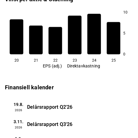
10
2,3
5
1,9
1,7
1,6
1,5
0,9
0
20
21
22
23
24
25
EPS (adj.)
Direktavkastning
Finansiell kalender
19.8.
Delårsrapport
Q2'26
2026
3.11.
Delårsrapport
Q3'26
2026