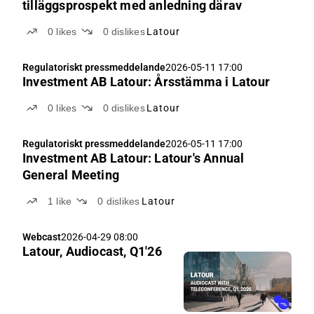
tilläggsprospekt med anledning därav
0
likes
0
dislikes
Latour
Regulatoriskt pressmeddelande
2026-05-11 17:00
Investment AB Latour: Årsstämma i Latour
0
likes
0
dislikes
Latour
Regulatoriskt pressmeddelande
2026-05-11 17:00
Investment AB Latour: Latour's Annual
General Meeting
1
like
0
dislikes
Latour
Webcast
2026-04-29 08:00
Latour, Audiocast, Q1'26