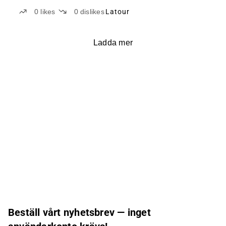
0
likes
0
dislikes
Latour
Ladda mer
Beställ vårt nyhetsbrev — inget