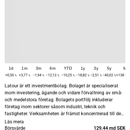
1d
1m
3m
6m
YTD
1y
3y
5y
Ma
+0,50
+3,77
−1,94
−12,12
−10,25
−18,82
−2,51
−40,02
+138 00
%
%
%
%
%
%
%
%
Latour är ett investmentbolag. Bolaget är specialiserat
inom investering, ägande och vidare förvaltning av små-
och medelstora företag. Bolagets portfölj inkluderar
företag inom sektorer såsom industri, teknik och
fastigheter. Verksamheten är främst koncentrerad till den
svenska marknaden. Latour grundades år 1984 och har
Läs mera
sitt huvudkontor i Göteborg.
Börsvärde
129,44 md SEK