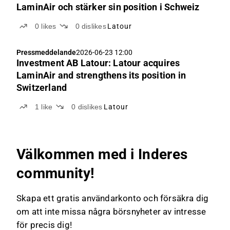
LaminAir och stärker sin position i Schweiz
0
likes
0
dislikes
Latour
Pressmeddelande
2026-06-23 12:00
Investment AB Latour: Latour acquires
LaminAir and strengthens its position in
Switzerland
1
like
0
dislikes
Latour
Välkommen med i Inderes
community!
Skapa ett gratis användarkonto och försäkra dig
om att inte missa några börsnyheter av intresse
för precis dig!