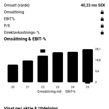
Omsatt (värde)
40,33 mn SEK
Omsättning
EBIT%
P/E
Direktavkastnings- %
Omsättning & EBIT-%
28,1
14,4
14,1
18,8
13,8
13,7
9,4
13,2
13,0
0
20
21
22
23
24
25
Omsättning md
EBIT-%
Vinst per aktie & Utdelning