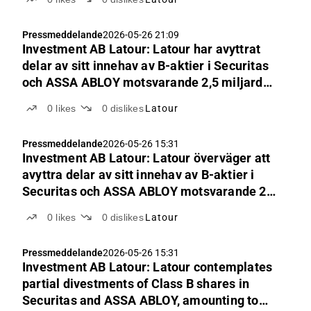
company, to continue developing the wholly-
owned industrial operations
Pressmeddelande
2026-05-26 21:09
Investment AB Latour: Latour har avyttrat
delar av sitt innehav av B-aktier i Securitas
och ASSA ABLOY motsvarande 2,5 miljarder
kronor i vardera bolag, för att fortsätta att
0
likes
0
dislikes
Latour
bygga i den helägda industrirörelsen
Pressmeddelande
2026-05-26 15:31
Investment AB Latour: Latour överväger att
avyttra delar av sitt innehav av B-aktier i
Securitas och ASSA ABLOY motsvarande 2,5
miljarder kronor i vardera bolag, för att
0
likes
0
dislikes
Latour
fortsätta att bygga den helägda
industrirörelsen
Pressmeddelande
2026-05-26 15:31
Investment AB Latour: Latour contemplates
partial divestments of Class B shares in
Securitas and ASSA ABLOY, amounting to