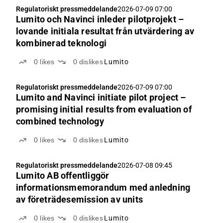
Regulatoriskt pressmeddelande
2026-07-09 07:00
Lumito och Navinci inleder pilotprojekt –
lovande initiala resultat från utvärdering av
kombinerad teknologi
0
likes
0
dislikes
Lumito
Regulatoriskt pressmeddelande
2026-07-09 07:00
Lumito and Navinci initiate pilot project –
promising initial results from evaluation of
combined technology
0
likes
0
dislikes
Lumito
Regulatoriskt pressmeddelande
2026-07-08 09:45
Lumito AB offentliggör
informationsmemorandum med anledning
av företrädesemission av units
0
likes
0
dislikes
Lumito