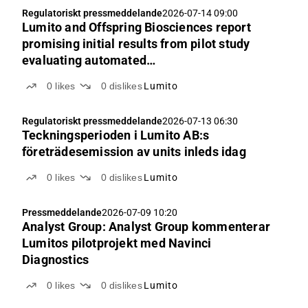
Regulatoriskt pressmeddelande
2026-07-14 09:00
Lumito and Offspring Biosciences report
promising initial results from pilot study
evaluating automated
immunohistochemistry platform
0
likes
0
dislikes
Lumito
Regulatoriskt pressmeddelande
2026-07-13 06:30
Teckningsperioden i Lumito AB:s
företrädesemission av units inleds idag
0
likes
0
dislikes
Lumito
Pressmeddelande
2026-07-09 10:20
Analyst Group: Analyst Group kommenterar
Lumitos pilotprojekt med Navinci
Diagnostics
0
likes
0
dislikes
Lumito