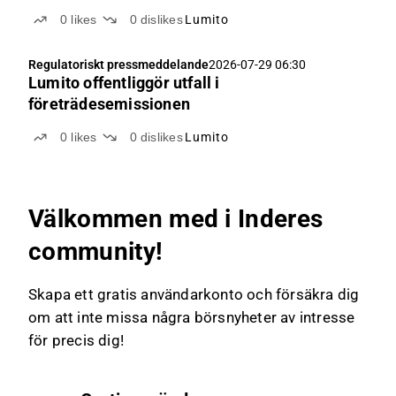
0
likes
0
dislikes
Lumito
Regulatoriskt pressmeddelande
2026-07-29 06:30
Lumito offentliggör utfall i
företrädesemissionen
0
likes
0
dislikes
Lumito
Välkommen med i Inderes
community!
Skapa ett gratis användarkonto och försäkra dig
om att inte missa några börsnyheter av intresse
för precis dig!