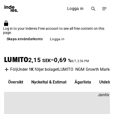
Logga in
Log in to your Inderes Free account to see all free content on this
page.
Skapa användarkonto
Logga in
LUMITO
2,15
−0,69
SEK
%
8/7, 2:56 PM
Under
1K
följer bolaget
LUMITO
NGM Growth Market
Följ
Översikt
Nyckeltal & Estimat
Ägarlista
Utdelni
Jämför