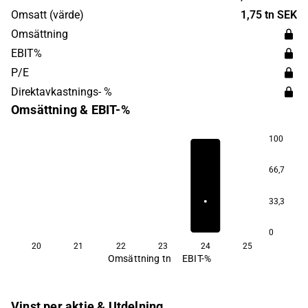
Lumito har sitt huvudkontor i Lund.
Omsatt (värde)
1,75 tn SEK
Omsättning
EBIT%
P/E
Direktavkastnings- %
Omsättning & EBIT-%
100
66,7
33,3
0
20
21
22
23
24
25
Omsättning tn
EBIT-%
Vinst per aktie & Utdelning