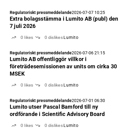
Regulatoriskt pressmeddelande
2026-07-07 10:25
Extra bolagsstämma i Lumito AB (publ) den
7 juli 2026
0
likes
0
dislikes
Lumito
Regulatoriskt pressmeddelande
2026-07-06 21:15
Lumito AB offentliggör villkor i
företrädesemissionen av units om cirka 30
MSEK
0
likes
0
dislikes
Lumito
Regulatoriskt pressmeddelande
2026-07-01 06:30
Lumito utser Pascal Bamford till ny
ordförande i Scientific Advisory Board
0
likes
0
dislikes
Lumito