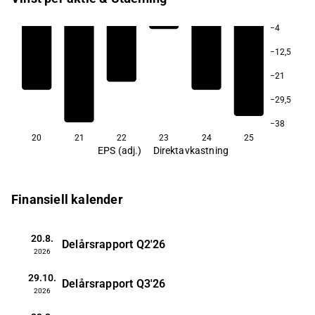
−4
−12,5
−21
−29,5
−38
20
21
22
23
24
25
EPS (adj.)
Direktavkastning
Finansiell kalender
20.8.
Delårsrapport
Q2'26
2026
29.10.
Delårsrapport
Q3'26
2026