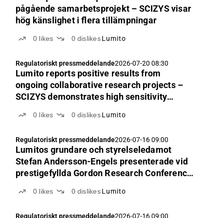
pågående samarbetsprojekt – SCIZYS visar
hög känslighet i flera tillämpningar
0
likes
0
dislikes
Lumito
Regulatoriskt pressmeddelande
2026-07-20 08:30
Lumito reports positive results from
ongoing collaborative research projects –
SCIZYS demonstrates high sensitivity
across multiple applications
0
likes
0
dislikes
Lumito
Regulatoriskt pressmeddelande
2026-07-16 09:00
Lumitos grundare och styrelseledamot
Stefan Andersson-Engels presenterade vid
prestigefyllda Gordon Research Conference
2026
0
likes
0
dislikes
Lumito
Regulatoriskt pressmeddelande
2026-07-16 09:00