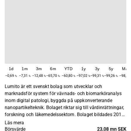
1d
1m
3m
6m
YTD
1y
3y
5y
Max
−0,69
−7,31
−12,48
−65,70
−60,80
−97,02
−99,31
−99,26
−98,87
%
%
%
%
%
%
%
%
Lumito är ett svenskt bolag som utvecklar och
marknadsför system för vävnads- och biomarköranalys
inom digital patologi, byggda på uppkonverterande
nanopartikelteknik. Bolaget riktar sig till vårdinrättningar,
forskning och läkemedelssektorn. Bolaget bildades 2010
som en spinoff från en forskargrupp vid Lunds
Läs mera
universitets avdelning för atomfysik och lasercentrum.
Börsvärde
23,08 mn SEK