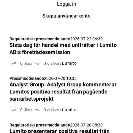
Logga in
Skapa användarkonto
Regulatoriskt pressmeddelande
2026-07-22 06:30
Sista dag för handel med uniträtter i Lumito
AB:s företrädesemission
0
likes
0
dislikes
Lumito
Pressmeddelande
2026-07-20 10:35
Analyst Group: Analyst Group kommenterar
Lumitos positiva resultat från pågående
samarbetsprojekt
0
likes
0
dislikes
Lumito
Regulatoriskt pressmeddelande
2026-07-20 08:30
Lumito presenterar positiva resultat från