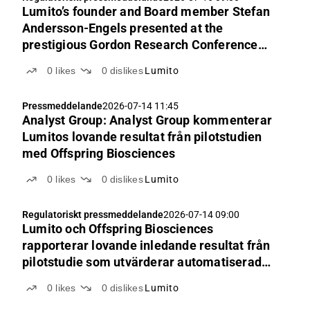
Lumito’s founder and Board member Stefan
Andersson-Engels presented at the
prestigious Gordon Research Conference
2026
0
likes
0
dislikes
Lumito
Pressmeddelande
2026-07-14 11:45
Analyst Group: Analyst Group kommenterar
Lumitos lovande resultat från pilotstudien
med Offspring Biosciences
0
likes
0
dislikes
Lumito
Regulatoriskt pressmeddelande
2026-07-14 09:00
Lumito och Offspring Biosciences
rapporterar lovande inledande resultat från
pilotstudie som utvärderar automatiserad
plattform för immunhistokemi
0
likes
0
dislikes
Lumito