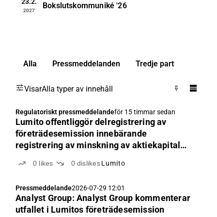
23.2.
Bokslutskommuniké
'26
2027
Alla
Pressmeddelanden
Tredje part
Visar
Alla typer av innehåll
Regulatoriskt pressmeddelande
för 15 timmar sedan
Lumito offentliggör delregistrering av
företrädesemission innebärande
registrering av minskning av aktiekapital
och ändrad bolagsordning
0
likes
0
dislikes
Lumito
Pressmeddelande
2026-07-29 12:01
Analyst Group: Analyst Group kommenterar
utfallet i Lumitos företrädesemission