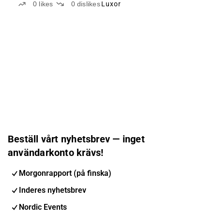
0
likes
0
dislikes
Luxor
Beställ vårt nyhetsbrev — inget
användarkonto krävs!
Morgonrapport (på finska)
Inderes nyhetsbrev
Nordic Events