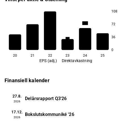
108
20,5
72
36
8,9
8,3
6,6
5,8
5,7
0
20
21
22
23
24
25
EPS (adj.)
Direktavkastning
Finansiell kalender
27.8.
Delårsrapport
Q3'26
2026
17.12.
Bokslutskommuniké
'26
2026