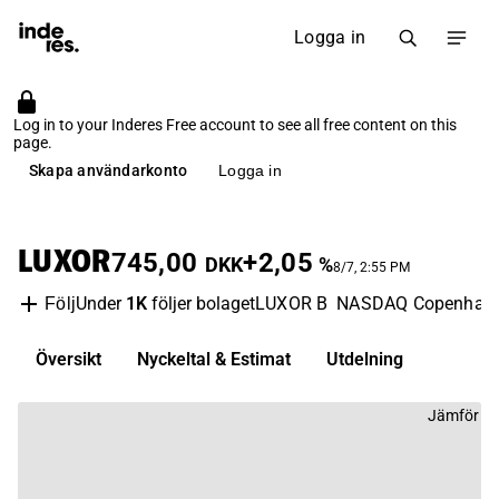
Logga in
Log in to your Inderes Free account to see all free content on this
page.
Skapa användarkonto
Logga in
LUXOR
745,00
+2,05
DKK
%
8/7, 2:55 PM
Under
1K
följer bolaget
LUXOR B
NASDAQ Copenhag
Följ
Översikt
Nyckeltal & Estimat
Utdelning
Jämför