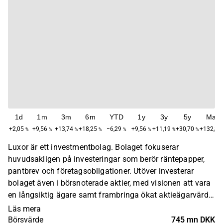
1d
1m
3m
6m
YTD
1y
3y
5y
Max
+2,05
+9,56
+13,74
+18,25
−6,29
+9,56
+11,19
+30,70
+132,81
%
%
%
%
%
%
%
%
Luxor är ett investmentbolag. Bolaget fokuserar
huvudsakligen på investeringar som berör räntepapper,
pantbrev och företagsobligationer. Utöver investerar
bolaget även i börsnoterade aktier, med visionen att vara
en långsiktig ägare samt frambringa ökat aktieägarvärde
på lång sikt. Bolaget grundades ursprungligen 1973 och
Läs mera
har sitt huvudkontor i Köpenhamn.
Börsvärde
745 mn DKK