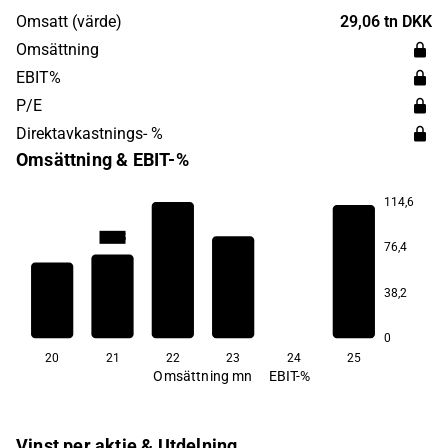
Omsatt (värde)
29,06 tn DKK
Omsättning
EBIT%
P/E
Direktavkastnings- %
Omsättning & EBIT-%
114,6
120,2
109,5
76,4
72,6
53,5
38,2
46,3
0
20
21
22
23
24
25
Omsättning mn
EBIT-%
Vinst per aktie & Utdelning