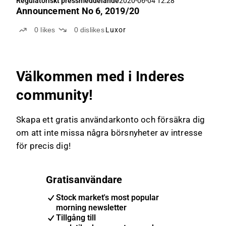
Regulatoriskt pressmeddelande
2020-06-04 12:28
Announcement No 6, 2019/20
0
likes
0
dislikes
Luxor
Välkommen med i Inderes
community!
Skapa ett gratis användarkonto och försäkra dig
om att inte missa några börsnyheter av intresse
för precis dig!
Gratisanvändare
Stock market's most popular
morning newsletter
Tillgång till