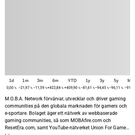
1d
1m
3m
6m
YTD
1y
3y
5y
Ma
0,00
−21,97
−11,59
+422,84
+409,90
−81,61
−94,45
−96,11
−91,7
%
%
%
%
%
%
%
%
M.O.B.A. Network förvärvar, utvecklar och driver gaming
communities på den globala marknaden för gamers och
e-sportare. Bolaget äger ett nätverk av webbaserade
gaming communities, så som MOBAfire.com och
ResetEra.com, samt YouTube-nätverket Union For Gamers
(UFG). Affärsområdena består av annonsförsäljning på