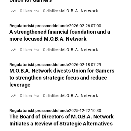
0
likes
0
dislikes
M.O.B.A. Network
Regulatoriskt pressmeddelande
2026-02-26 07:00
A strengthened financial foundation and a
more focused M.O.B.A. Network
0
likes
0
dislikes
M.O.B.A. Network
Regulatoriskt pressmeddelande
2026-02-18 07:29
M.O.B.A. Network divests Union for Gamers
to strengthen strategic focus and reduce
leverage
0
likes
0
dislikes
M.O.B.A. Network
Regulatoriskt pressmeddelande
2025-12-22 10:30
The Board of Directors of M.O.B.A. Network
Initiates a Review of Strategic Alternatives