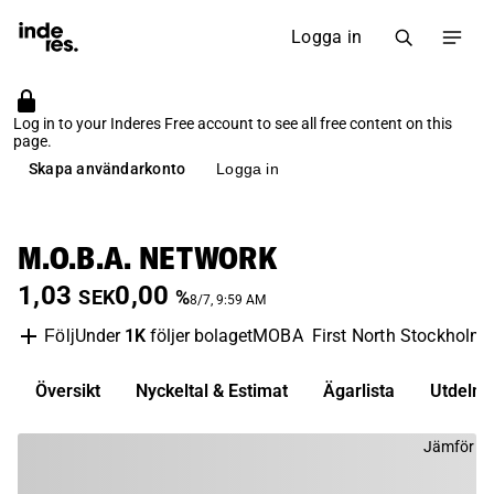
Logga in
Log in to your Inderes Free account to see all free content on this
page.
Skapa användarkonto
Logga in
M.O.B.A. NETWORK
1,03
0,00
SEK
%
8/7, 9:59 AM
Under
1K
följer bolaget
MOBA
First North Stockholm
Följ
Översikt
Nyckeltal & Estimat
Ägarlista
Utdelni
Jämför