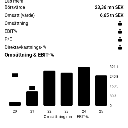
Läs mera
bolagets hemsidor och videoförsäljning via YouTube-
Börsvärde
23,36 mn SEK
nätverket. Verksamheten drivs via det svenska
Omsatt (värde)
6,65 tn SEK
moderbolaget samt genom dotterbolag i Nordamerika.
Omsättning
EBIT%
P/E
Direktavkastnings- %
Omsättning & EBIT-%
321,1
41,9
240,8
160,5
15,4
13,6
11,9
9,4
80,3
−11,3
0
20
21
22
23
24
25
Omsättning mn
EBIT-%