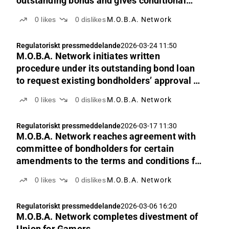
outstanding bonds and gives conditional
notice of a partial redemption of its
0
likes
0
dislikes
M.O.B.A. Network
outstanding bonds
Regulatoriskt pressmeddelande
2026-03-24 11:50
M.O.B.A. Network initiates written
procedure under its outstanding bond loan
to request existing bondholders’ approval of
previously announced amendments to the
0
likes
0
dislikes
M.O.B.A. Network
terms and conditions for the bond loan
Regulatoriskt pressmeddelande
2026-03-17 11:30
M.O.B.A. Network reaches agreement with
committee of bondholders for certain
amendments to the terms and conditions for
its bonds
0
likes
0
dislikes
M.O.B.A. Network
Regulatoriskt pressmeddelande
2026-03-06 16:20
M.O.B.A. Network completes divestment of
Union for Gamers