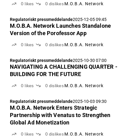
0
likes
0
dislikes
M.O.B.A. Network
Regulatoriskt pressmeddelande
2025-12-05 09:45
M.O.B.A. Network Launches Standalone
Version of the Porofessor App
0
likes
0
dislikes
M.O.B.A. Network
Regulatoriskt pressmeddelande
2025-10-30 07:00
NAVIGATING A CHALLENGING QUARTER -
BUILDING FOR THE FUTURE
0
likes
0
dislikes
M.O.B.A. Network
Regulatoriskt pressmeddelande
2025-10-03 09:30
M.O.B.A. Network Enters Strategic
Partnership with Venatus to Strengthen
Global Ad Monetization
0
likes
0
dislikes
M.O.B.A. Network