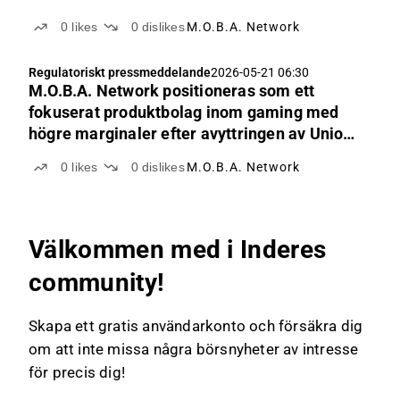
0
likes
0
dislikes
M.O.B.A. Network
Regulatoriskt pressmeddelande
2026-05-21 06:30
M.O.B.A. Network positioneras som ett
fokuserat produktbolag inom gaming med
högre marginaler efter avyttringen av Union
for Gamers
0
likes
0
dislikes
M.O.B.A. Network
Välkommen med i Inderes
community!
Skapa ett gratis användarkonto och försäkra dig
om att inte missa några börsnyheter av intresse
för precis dig!