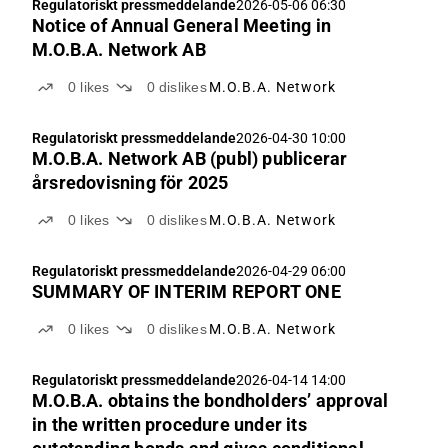
Regulatoriskt pressmeddelande
2026-05-06 06:30
Notice of Annual General Meeting in
M.O.B.A. Network AB
0
likes
0
dislikes
M.O.B.A. Network
Regulatoriskt pressmeddelande
2026-04-30 10:00
M.O.B.A. Network AB (publ) publicerar
årsredovisning för 2025
0
likes
0
dislikes
M.O.B.A. Network
Regulatoriskt pressmeddelande
2026-04-29 06:00
SUMMARY OF INTERIM REPORT ONE
0
likes
0
dislikes
M.O.B.A. Network
Regulatoriskt pressmeddelande
2026-04-14 14:00
M.O.B.A. obtains the bondholders’ approval
in the written procedure under its