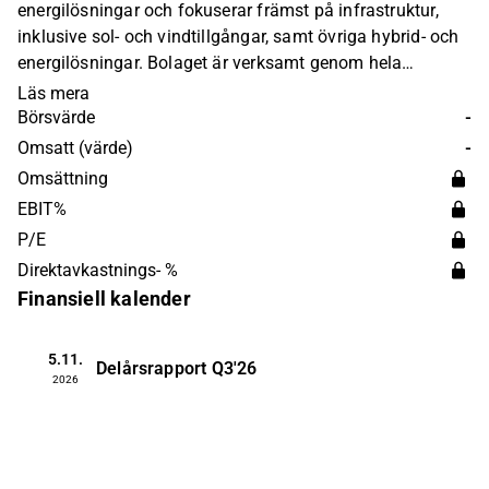
energilösningar och fokuserar främst på infrastruktur,
inklusive sol- och vindtillgångar, samt övriga hybrid- och
energilösningar. Bolaget är verksamt genom hela
projektets livscykel för förnybara lösningar, från tidig
Läs mera
utveckling till konstruktion och drift. Den huvudsakliga
Börsvärde
-
verksamheten är att utveckla, konstruera, äga och driva
Omsatt (värde)
-
förnybara energitillgångar. Störst verksamhet återfinns
Omsättning
inom Europa.
EBIT%
P/E
Direktavkastnings- %
Finansiell kalender
5.11.
Delårsrapport
Q3'26
2026