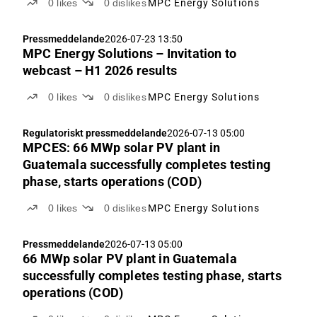
0
likes
0
dislikes
MPC Energy Solutions
Pressmeddelande
2026-07-23 13:50
MPC Energy Solutions – Invitation to
webcast – H1 2026 results
0
likes
0
dislikes
MPC Energy Solutions
Regulatoriskt pressmeddelande
2026-07-13 05:00
MPCES: 66 MWp solar PV plant in
Guatemala successfully completes testing
phase, starts operations (COD)
0
likes
0
dislikes
MPC Energy Solutions
Pressmeddelande
2026-07-13 05:00
66 MWp solar PV plant in Guatemala
successfully completes testing phase, starts
operations (COD)