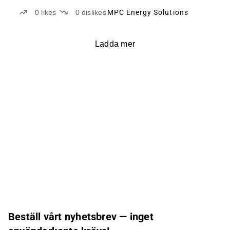
10:00 AM, the company’s CFO, Stefan Meichsner, will
0
likes
0
dislikes
MPC Energy Solutions
present the fourth-quarter and full-year 2025 results,
provide an update on developments following the Q3
2025 report, and answer questions from the
Ladda mer
audience in a live online event.
Beställ vårt nyhetsbrev — inget