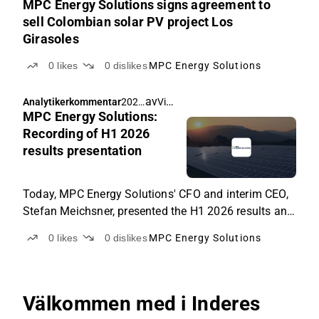
MPC Energy Solutions signs agreement to
hos en återkommande ukrainsk kund.
sell Colombian solar PV project Los
Girasoles
0
likes
0
dislikes
MPC Energy Solutions
av
Victor Skriver
Analytikerkommentar
2026
MPC Energy Solutions:
-07-
30
Recording of H1 2026
12:5
results presentation
1
Today, MPC Energy Solutions' CFO and interim CEO,
Stefan Meichsner, presented the H1 2026 results and
outlined the developments since Q1, including the
0
likes
0
dislikes
MPC Energy Solutions
now-completed sale of Project Merlin, the two solar
plants in El Salvador and Guatemala, which
generated total proceeds of USD 28.3m. You can
watch a recording of the presentation here.
Välkommen med i Inderes