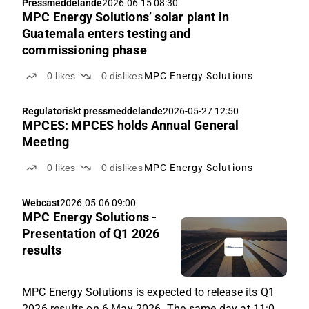
Pressmeddelande
2026-06-15 08:30
MPC Energy Solutions’ solar plant in
Guatemala enters testing and
commissioning phase
0
likes
0
dislikes
MPC Energy Solutions
Regulatoriskt pressmeddelande
2026-05-27 12:50
MPCES: MPCES holds Annual General
Meeting
0
likes
0
dislikes
MPC Energy Solutions
Webcast
2026-05-06 09:00
MPC Energy Solutions -
Presentation of Q1 2026
results
MPC Energy Solutions is expected to release its Q1
2026 results on 6 May 2026. The same day at 11:00