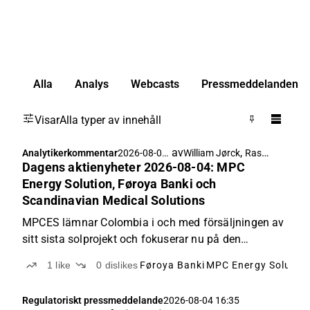
Alla
Analys
Webcasts
Pressmeddelanden
Visar
Alla typer av innehåll
av
,
Analytikerkommentar
2026-08-05
William Jørck
Rasmus Køjborg
Dagens aktienyheter 2026-08-04: MPC
06:51
Energy Solution, Føroya Banki och
Scandinavian Medical Solutions
MPCES lämnar Colombia i och med försäljningen av
sitt sista solprojekt och fokuserar nu på den
förväntade kapitalutdelningen, Føroya Banki lyfter
1
like
0
dislikes
Føroya Banki
MPC Energy Solutio
den nedersta raden under Q2 tack vare en stark
avkastning på investeringar men bibehåller sin
Regulatoriskt pressmeddelande
2026-08-04 16:35
guidning, och SMS landar ytterligare en MR-order