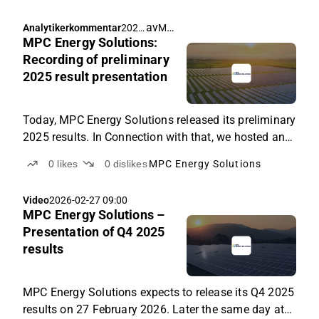
av
Michael Friis
Analytikerkommentar
2026
MPC Energy Solutions:
-02-
27
Recording of preliminary
14:1
2025 result presentation
3
Today, MPC Energy Solutions released its preliminary
2025 results. In Connection with that, we hosted an
event with CFO and interim CEO Stefan Meichsner,
0
likes
0
dislikes
MPC Energy Solutions
where he presented the results, And focused on the
progress in the divestment of most of its assets.
Video
2026-02-27 09:00
MPC Energy Solutions –
Presentation of Q4 2025
results
MPC Energy Solutions expects to release its Q4 2025
results on 27 February 2026. Later the same day at