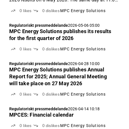
AM, the company's CFO and interim CEO, Stefan
0
likes
0
dislikes
MPC Energy Solutions
Meichsner, will present the first-quarter results, and
answer questions from the audience in a live online
Regulatoriskt pressmeddelande
2026-05-06 05:00
event.
MPC Energy Solutions publishes its results
for the first quarter of 2026
0
likes
0
dislikes
MPC Energy Solutions
Regulatoriskt pressmeddelande
2026-04-28 10:00
MPC Energy Solutions publishes Annual
Report for 2025; Annual General Meeting
will take place on 27 May 2026
0
likes
0
dislikes
MPC Energy Solutions
Regulatoriskt pressmeddelande
2026-04-14 10:18
MPCES: Financial calendar
0
likes
0
dislikes
MPC Energy Solutions