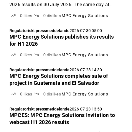
2026 results on 30 July 2026. The same day at
10:00 AM, Stefan Meichsner, CFO and interim CEO,
0
likes
0
dislikes
MPC Energy Solutions
will present the results for the first half of 2026,
provide an update on developments since the Q1
Regulatoriskt pressmeddelande
2026-07-30 05:00
2026 report, and answer questions from the
MPC Energy Solutions publishes its results
audience in a live online event.
for H1 2026
0
likes
0
dislikes
MPC Energy Solutions
Regulatoriskt pressmeddelande
2026-07-28 14:30
MPC Energy Solutions completes sale of
project in Guatemala and El Salvador
0
likes
0
dislikes
MPC Energy Solutions
Regulatoriskt pressmeddelande
2026-07-23 13:50
MPCES: MPC Energy Solutions Invitation to
webcast H1 2026 results