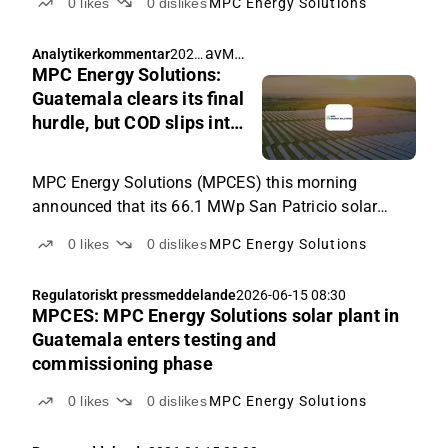
0
likes
0
dislikes
MPC Energy Solutions
av
Michael Friis
Analytikerkommentar
2026
MPC Energy Solutions:
-06-
15
Guatemala clears its final
09:4
hurdle, but COD slips into
1
Q3 with a further cash
bridge required
MPC Energy Solutions (MPCES) this morning
announced that its 66.1 MWp San Patricio solar
plant in Guatemala has secured its final permit and
0
likes
0
dislikes
MPC Energy Solutions
entered the testing and commissioning phase.
Regulatoriskt pressmeddelande
2026-06-15 08:30
MPCES: MPC Energy Solutions solar plant in
Guatemala enters testing and
commissioning phase
0
likes
0
dislikes
MPC Energy Solutions