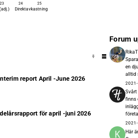
23
24
25
(adj.)
Direktavkastning
Forum u
RikaT
Spara
en dj
allti
nterim report April -June 2026
utveck
2021-
Svårt 
finns
inläg
lårsrapport för april -juni 2026
föret
https
2021-
Här ä