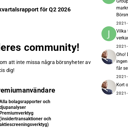
Group
markn
kvartalsrapport för Q2 2026
Börsm
paten
2021-
”Bolag
Vilka
verka
eres community!
2021-
Oho! 
ingen
 om att inte missa några börsnyheter av
får s
is dig!
2021-
Kort o
remiumanvändare
Alla bolagsrapporter och
djupanalyser
Premiumverktyg
(insidertransaktioner och
aktiescreeningsverktyg)