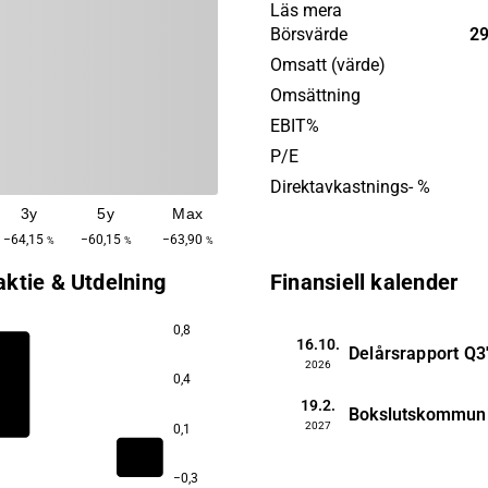
produkter gör det möjligt fö
Läs mera
utöka bandbredd och kapaci
Börsvärde
29
trådlösa infrastruktur med
Omsatt (värde)
och dataflöde. Tjänsterna 
Omsättning
att säkerställa täckning i tu
EBIT%
tunnelbanor, arenor och i b
P/E
Maven Wireless är verksamt
Direktavkastnings- %
världen och har sitt huvudko
3y
5y
Max
−64,15
−60,15
−63,90
%
%
%
aktie & Utdelning
Finansiell kalender
0,8
16.10.
Delårsrapport
Q3
2026
0,4
0,8
19.2.
Bokslutskommun
2027
0,1
−0,3