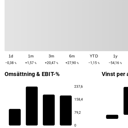
1d
1m
3m
6m
YTD
1y
−0,38
+1,57
+20,47
+27,90
−1,15
−54,16
%
%
%
%
%
%
Omsättning & EBIT-%
Vinst per 
237,6
15,6
158,4
2,0
79,2
−4,6
−5,0
0