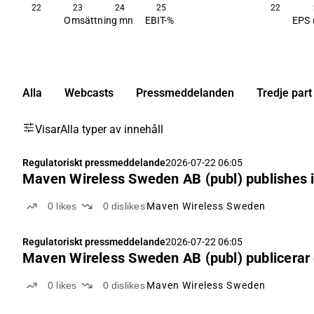
22
23
24
25
22
Omsättning mn
EBIT-%
EPS 
Alla
Webcasts
Pressmeddelanden
Tredje part
Visar
Alla typer av innehåll
Regulatoriskt pressmeddelande
2026-07-22 06:05
Maven Wireless Sweden AB (publ) publishes i
0
likes
0
dislikes
Maven Wireless Sweden
Regulatoriskt pressmeddelande
2026-07-22 06:05
Maven Wireless Sweden AB (publ) publicerar de
0
likes
0
dislikes
Maven Wireless Sweden