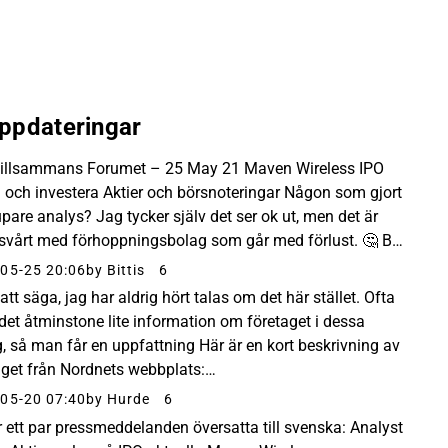
ppdateringar
illsammans Forumet – 25 May 21 Maven Wireless IPO
 och investera Aktier och börsnoteringar Någon som gjort
upare analys? Jag tycker själv det ser ok ut, men det är
d svårt med förhoppningsbolag som går med förlust. 🤔 Bra
ling på försäljningen, stabila kunder...
05-25 20:06
by Bittis
6
att säga, jag har aldrig hört talas om det här stället. Ofta
 det åtminstone lite information om företaget i dessa
g, så man får en uppfattning Här är en kort beskrivning av
aget från Nordnets webbplats:
://www.nordnet.fi/fi/kampanjat/listautumisannit/maven...
05-20 07:40
by Hurde
6
r ett par pressmeddelanden översatta till svenska: Analyst