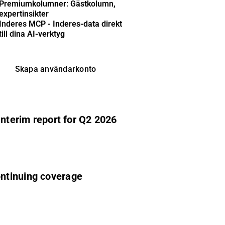
Premiumkolumner: Gästkolumn,
expertinsikter
Inderes MCP - Inderes-data direkt
till dina AI-verktyg
Skapa användarkonto
Interim report for Q2 2026
ntinuing coverage