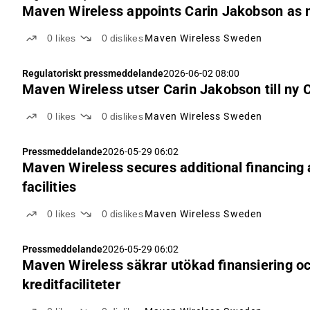
Maven Wireless appoints Carin Jakobson as n
0
likes
0
dislikes
Maven Wireless Sweden
Regulatoriskt pressmeddelande
2026-06-02 08:00
Maven Wireless utser Carin Jakobson till ny C
0
likes
0
dislikes
Maven Wireless Sweden
Pressmeddelande
2026-05-29 06:02
Maven Wireless secures additional financing a
facilities
0
likes
0
dislikes
Maven Wireless Sweden
Pressmeddelande
2026-05-29 06:02
Maven Wireless säkrar utökad finansiering och
kreditfaciliteter