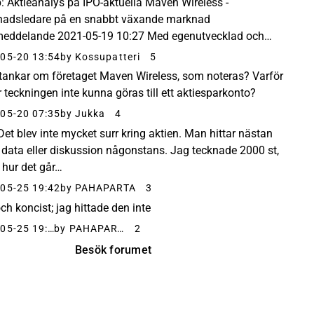
: Aktieanalys på IPO-aktuella Maven Wireless -
adsledare på en snabbt växande marknad
eddelande 2021-05-19 10:27 Med egenutvecklad och
terad mjukvara är Maven Wireless (”Maven” eller
05-20 13:54
by Kossupatteri
5
et”) idag...
 tankar om företaget Maven Wireless, som noteras? Varför
r teckningen inte kunna göras till ett aktiesparkonto?
05-20 07:35
by Jukka
4
Det blev inte mycket surr kring aktien. Man hittar nästan
 data eller diskussion någonstans. Jag tecknade 2000 st,
e hur det går…
05-25 19:42
by PAHAPARTA
3
ch koncist; jag hittade den inte
2021-05-25 19:58
by PAHAPARTA
2
Besök forumet