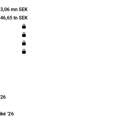
r kunder att
tet för sin
3,06 mn SEK
 RF-prestanda
46,65 tn SEK
används för
nnlar, på tåg,
yggnader.
 över hela
ntor i Kista.
'26
iké
'26