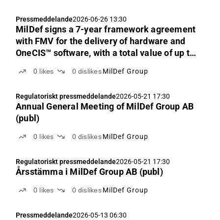
Pressmeddelande
2026-06-26 13:30
MilDef signs a 7-year framework agreement
with FMV for the delivery of hardware and
OneCIS™ software, with a total value of up to
SEK 1.5 billion
0
likes
0
dislikes
MilDef Group
Regulatoriskt pressmeddelande
2026-05-21 17:30
Annual General Meeting of MilDef Group AB
(publ)
0
likes
0
dislikes
MilDef Group
Regulatoriskt pressmeddelande
2026-05-21 17:30
Årsstämma i MilDef Group AB (publ)
0
likes
0
dislikes
MilDef Group
Pressmeddelande
2026-05-13 06:30