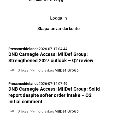
Logga in
Skapa användarkonto
Pressmeddelande
2026-07-17 04:44
DNB Carnegie Access: MilDef Group:
Strengthened 2027 outlook – Q2 review
0
likes
0
dislikes
MilDef Group
Pressmeddelande
2026-07-16 07:49
DNB Carnegie Access: MilDef Group: Solid
report despite softer order intake – Q2
initial comment
0
likes
0
dislikes
MilDef Group