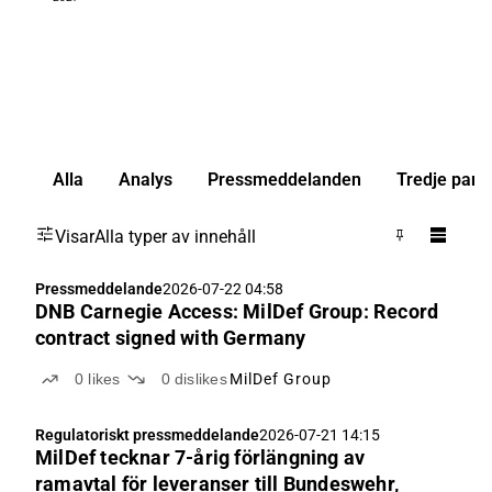
Alla
Analys
Pressmeddelanden
Tredje part
Visar
Alla typer av innehåll
Pressmeddelande
2026-07-22 04:58
DNB Carnegie Access: MilDef Group: Record
contract signed with Germany
0
likes
0
dislikes
MilDef Group
Regulatoriskt pressmeddelande
2026-07-21 14:15
MilDef tecknar 7-årig förlängning av
ramavtal för leveranser till Bundeswehr,