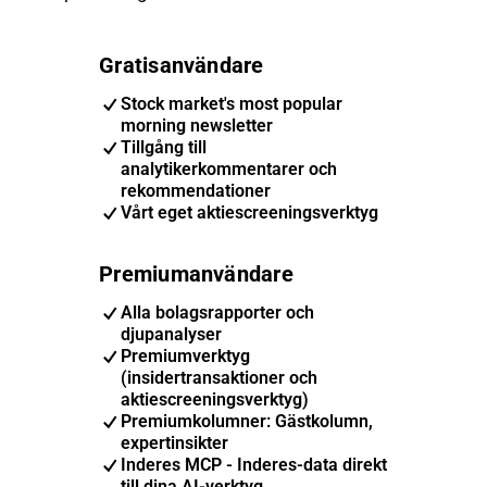
Gratisanvändare
Stock market's most popular
morning newsletter
Tillgång till
analytikerkommentarer och
rekommendationer
Vårt eget aktiescreeningsverktyg
Premiumanvändare
Alla bolagsrapporter och
djupanalyser
Premiumverktyg
(insidertransaktioner och
aktiescreeningsverktyg)
Premiumkolumner: Gästkolumn,
expertinsikter
Inderes MCP - Inderes-data direkt
till dina AI-verktyg