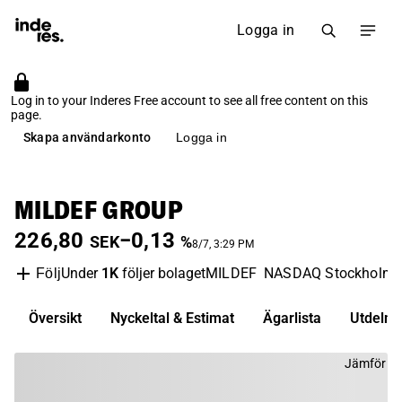
Logga in
Log in to your Inderes Free account to see all free content on this
page.
Skapa användarkonto
Logga in
MILDEF GROUP
226,80
−0,13
SEK
%
8/7, 3:29 PM
Under
1K
följer bolaget
MILDEF
NASDAQ Stockholm
Följ
Översikt
Nyckeltal & Estimat
Ägarlista
Utdelni
Jämför