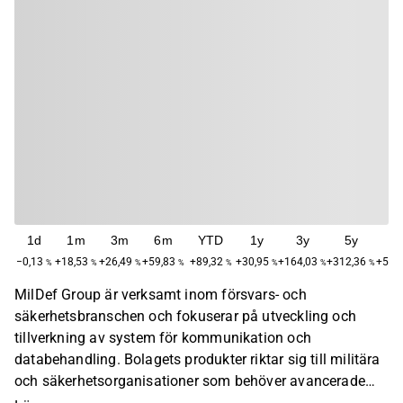
1d
1m
3m
6m
YTD
1y
3y
5y
M
−0,13
+18,53
+26,49
+59,83
+89,32
+30,95
+164,03
+312,36
+514
%
%
%
%
%
%
%
%
MilDef Group är verksamt inom försvars- och
säkerhetsbranschen och fokuserar på utveckling och
tillverkning av system för kommunikation och
databehandling. Bolagets produkter riktar sig till militära
och säkerhetsorganisationer som behöver avancerade
lösningar för övervakning och kontroll. Verksamheten är