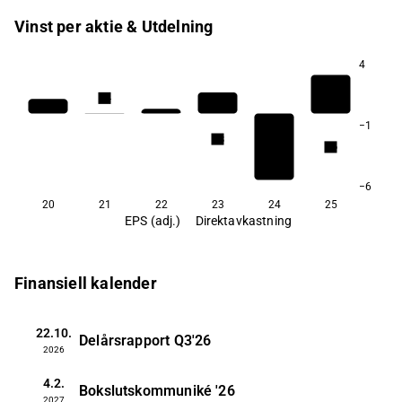
Vinst per aktie & Utdelning
4
1,4
−1
0,8
0,6
0,4
−6
20
21
22
23
24
25
EPS (adj.)
Direktavkastning
Finansiell kalender
22.10.
Delårsrapport
Q3'26
2026
4.2.
Bokslutskommuniké
'26
2027