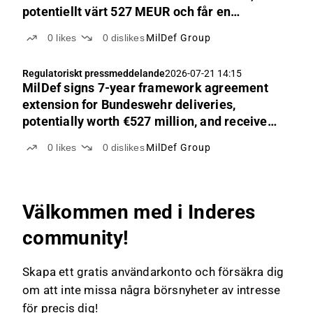
potentiellt värt 527 MEUR och får en
avropsorder värd 95,4 MEUR
0
likes
0
dislikes
MilDef Group
Regulatoriskt pressmeddelande
2026-07-21 14:15
MilDef signs 7-year framework agreement
extension for Bundeswehr deliveries,
potentially worth €527 million, and receives
a first call-off order worth €95.4 million
0
likes
0
dislikes
MilDef Group
Välkommen med i Inderes
community!
Skapa ett gratis användarkonto och försäkra dig
om att inte missa några börsnyheter av intresse
för precis dig!