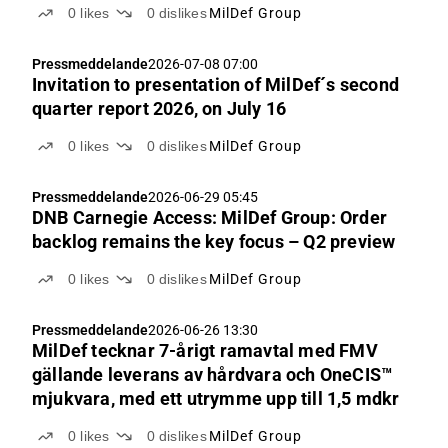
0
likes
0
dislikes
MilDef Group
Pressmeddelande
2026-07-08 07:00
Invitation to presentation of MilDef´s second
quarter report 2026, on July 16
0
likes
0
dislikes
MilDef Group
Pressmeddelande
2026-06-29 05:45
DNB Carnegie Access: MilDef Group: Order
backlog remains the key focus – Q2 preview
0
likes
0
dislikes
MilDef Group
Pressmeddelande
2026-06-26 13:30
MilDef tecknar 7-årigt ramavtal med FMV
gällande leverans av hårdvara och OneCIS™
mjukvara, med ett utrymme upp till 1,5 mdkr
0
likes
0
dislikes
MilDef Group