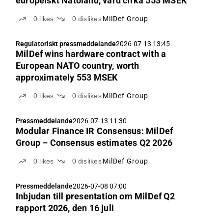
europeiskt Natoland, värd cirka 553 MSEK
0
likes
0
dislikes
MilDef Group
Regulatoriskt pressmeddelande
2026-07-13 13:45
MilDef wins hardware contract with a
European NATO country, worth
approximately 553 MSEK
0
likes
0
dislikes
MilDef Group
Pressmeddelande
2026-07-13 11:30
Modular Finance IR Consensus: MilDef
Group – Consensus estimates Q2 2026
0
likes
0
dislikes
MilDef Group
Pressmeddelande
2026-07-08 07:00
Inbjudan till presentation om MilDef Q2
rapport 2026, den 16 juli