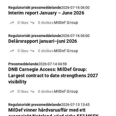
Regulatoriskt pressmeddelande
2026-07-16 06:00
Interim report January – June 2026
0
likes
0
dislikes
MilDef Group
Regulatoriskt pressmeddelande
2026-07-16 06:00
Delårsrapport januari–juni 2026
0
likes
0
dislikes
MilDef Group
Pressmeddelande
2026-07-14 04:59
DNB Carnegie Access: MilDef Group:
Largest contract to date strengthens 2027
visibility
0
likes
0
dislikes
MilDef Group
Regulatoriskt pressmeddelande
2026-07-13 13:45
MilDef vinner hårdvaruaffär med ett