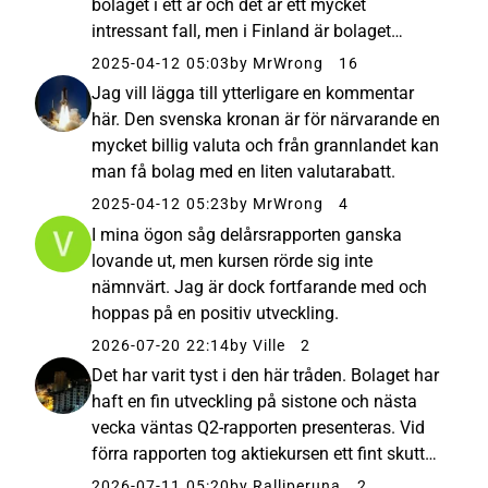
bolaget i ett år och det är ett mycket
intressant fall, men i Finland är bolaget
mindre känt. I Börsdagens svenska avsnitt
2025-04-12 05:03
by MrWrong
16
presenterades bolaget, om jag minns rätt, lite
Jag vill lägga till ytterligare en kommentar
mer ingående. Bolaget...
här. Den svenska kronan är för närvarande en
mycket billig valuta och från grannlandet kan
man få bolag med en liten valutarabatt.
2025-04-12 05:23
by MrWrong
4
I mina ögon såg delårsrapporten ganska
lovande ut, men kursen rörde sig inte
nämnvärt. Jag är dock fortfarande med och
hoppas på en positiv utveckling.
2026-07-20 22:14
by Ville
2
Det har varit tyst i den här tråden. Bolaget har
haft en fin utveckling på sistone och nästa
vecka väntas Q2-rapporten presenteras. Vid
förra rapporten tog aktiekursen ett fint skutt
uppåt. Ett omfattande 7-årsavtal med det
2026-07-11 05:20
by Ralliperuna
2