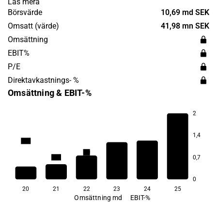
Läs mera
global med huvudsaklig närvaro i Europa, Nordamerika
Börsvärde
10,69 md SEK
och Asien. MilDef Group grundades år 1997 och har sitt
Omsatt (värde)
41,98 mn SEK
huvudkontor i Helsingborg.
Omsättning
EBIT%
P/E
Direktavkastnings- %
Omsättning & EBIT-%
2
1,4
14,3
10,5
9,4
4,0
0,7
−0,6
−17,4
0
20
21
22
23
24
25
Omsättning md
EBIT-%