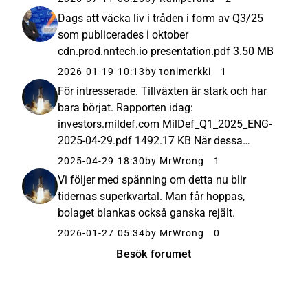
svenska försvaret offentliggjordes ju nyligen.
Dags att väcka liv i tråden i form av Q3/25
Har ni andra...
som publicerades i oktober
cdn.prod.nntech.io presentation.pdf 3.50 MB
2026-01-19 10:13
by tonimerkki
1
För intresserade. Tillväxten är stark och har
bara börjat. Rapporten idag:
investors.mildef.com MilDef_Q1_2025_ENG-
2025-04-29.pdf 1492.17 KB När dessa
beställningar kommer, säljer Mildef också:
2025-04-29 18:30
by MrWrong
1
Helsingin Sanomat – 25 Apr 25 Asekauppa |
Vi följer med spänning om detta nu blir
Panssareiden jättimäinen yhteisosto saattaa
tidernas superkvartal. Man får hoppas,
...
bolaget blankas också ganska rejält.
2026-01-27 05:34
by MrWrong
0
Besök forumet