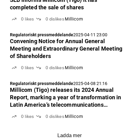
completed the sale of shares
0
likes
0
dislikes
Millicom
Regulatoriskt pressmeddelande
2025-04-11 23:00
Convening Notice for Annual General
Meeting and Extraordinary General Meeting
of Shareholders
0
likes
0
dislikes
Millicom
Regulatoriskt pressmeddelande
2025-04-08 21:16
Millicom (Tigo) releases its 2024 Annual
Report, marking a year of transformation in
Latin America’s telecommunications
industry
0
likes
0
dislikes
Millicom
Ladda mer