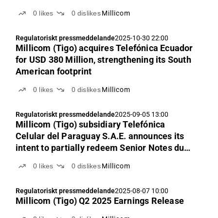
0
likes
0
dislikes
Millicom
Regulatoriskt pressmeddelande
2025-10-30 22:00
Millicom (Tigo) acquires Telefónica Ecuador
for USD 380 Million, strengthening its South
American footprint
0
likes
0
dislikes
Millicom
Regulatoriskt pressmeddelande
2025-09-05 13:00
Millicom (Tigo) subsidiary Telefónica
Celular del Paraguay S.A.E. announces its
intent to partially redeem Senior Notes due
2027
0
likes
0
dislikes
Millicom
Regulatoriskt pressmeddelande
2025-08-07 10:00
Millicom (Tigo) Q2 2025 Earnings Release