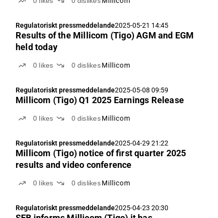
0
likes
0
dislikes
Millicom
Regulatoriskt pressmeddelande
2025-05-21 14:45
Results of the Millicom (Tigo) AGM and EGM
held today
0
likes
0
dislikes
Millicom
Regulatoriskt pressmeddelande
2025-05-08 09:59
Millicom (Tigo) Q1 2025 Earnings Release
0
likes
0
dislikes
Millicom
Regulatoriskt pressmeddelande
2025-04-29 21:22
Millicom (Tigo) notice of first quarter 2025
results and video conference
0
likes
0
dislikes
Millicom
Regulatoriskt pressmeddelande
2025-04-23 20:30
SEB informs Millicom (Tigo) it has