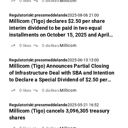
0
likes
0
dislikes
Millicom
Regulatoriskt pressmeddelande
2025-08-06 21:00
Millicom (Tigo) declares $2.50 per share
interim dividend to be paid in two equal
installments on October 15, 2025 and April
15, 2026
0
likes
0
dislikes
Millicom
Regulatoriskt pressmeddelande
2025-06-13 13:00
Millicom (Tigo) Announces Partial Closing
of Infrastructure Deal with SBA and Intention
to Declare a Special Dividend of $2.50 per
Share Representing Around 45% of the
0
likes
0
dislikes
Millicom
Proceeds
Regulatoriskt pressmeddelande
2025-05-21 16:52
Millicom (Tigo) cancels 3,096,305 treasury
shares