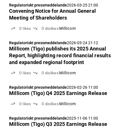
Regulatoriskt pressmeddelande
2026-03-25 21:00
Convening Notice for Annual General
Meeting of Shareholders
0
likes
0
dislikes
Millicom
Regulatoriskt pressmeddelande
2026-03-24 21:12
Millicom (Tigo) publishes its 2025 Annual
Report, highlighting record financial results
and expanded regional footprint
0
likes
0
dislikes
Millicom
Regulatoriskt pressmeddelande
2026-02-26 11:00
Millicom (Tigo) Q4 2025 Earnings Release
0
likes
0
dislikes
Millicom
Regulatoriskt pressmeddelande
2025-11-06 11:00
Millicom (Tigo) Q3 2025 Earnings Release