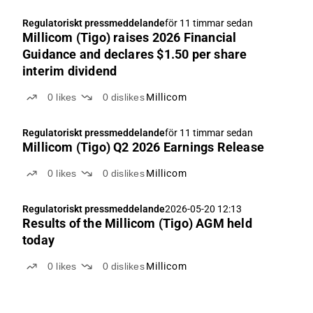
Regulatoriskt pressmeddelande
för 11 timmar sedan
Millicom (Tigo) raises 2026 Financial
Guidance and declares $1.50 per share
interim dividend
0
likes
0
dislikes
Millicom
Regulatoriskt pressmeddelande
för 11 timmar sedan
Millicom (Tigo) Q2 2026 Earnings Release
0
likes
0
dislikes
Millicom
Regulatoriskt pressmeddelande
2026-05-20 12:13
Results of the Millicom (Tigo) AGM held
today
0
likes
0
dislikes
Millicom