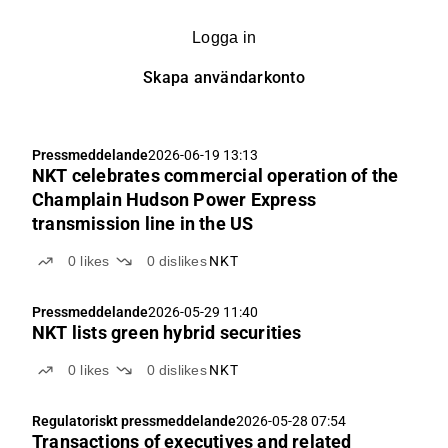
Logga in
Skapa användarkonto
Pressmeddelande
2026-06-19 13:13
NKT celebrates commercial operation of the
Champlain Hudson Power Express
transmission line in the US
0
likes
0
dislikes
NKT
Pressmeddelande
2026-05-29 11:40
NKT lists green hybrid securities
0
likes
0
dislikes
NKT
Regulatoriskt pressmeddelande
2026-05-28 07:54
Transactions of executives and related