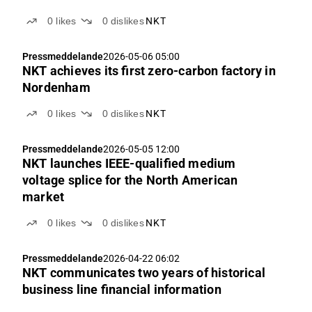
0
likes
0
dislikes
NKT
Pressmeddelande
2026-05-06 05:00
NKT achieves its first zero-carbon factory in
Nordenham
0
likes
0
dislikes
NKT
Pressmeddelande
2026-05-05 12:00
NKT launches IEEE-qualified medium
voltage splice for the North American
market
0
likes
0
dislikes
NKT
Pressmeddelande
2026-04-22 06:02
NKT communicates two years of historical
business line financial information