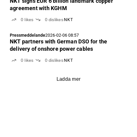
NKT signs EUR 6 billion landmark copper
agreement with KGHM
0
likes
0
dislikes
NKT
Pressmeddelande
2026-02-06 08:57
NKT partners with German DSO for the
delivery of onshore power cables
0
likes
0
dislikes
NKT
Ladda mer