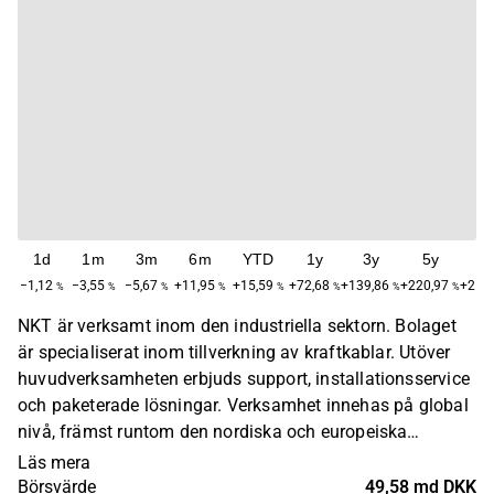
1d
1m
3m
6m
YTD
1y
3y
5y
M
−1,12
−3,55
−5,67
+11,95
+15,59
+72,68
+139,86
+220,97
+2 55
%
%
%
%
%
%
%
%
NKT är verksamt inom den industriella sektorn. Bolaget
är specialiserat inom tillverkning av kraftkablar. Utöver
huvudverksamheten erbjuds support, installationsservice
och paketerade lösningar. Verksamhet innehas på global
nivå, främst runtom den nordiska och europeiska
marknaden, där produkterna används bland aktörer inom
Läs mera
industri, bioteknologi samt energi. Koncernen etablerades
Börsvärde
49,58 md DKK