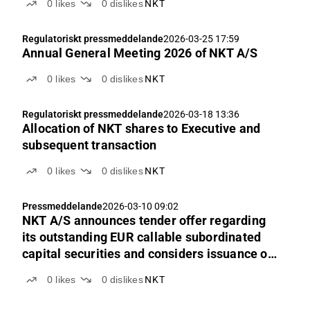
0
likes
0
dislikes
NKT
Regulatoriskt pressmeddelande
2026-03-25 17:59
Annual General Meeting 2026 of NKT A/S
0
likes
0
dislikes
NKT
Regulatoriskt pressmeddelande
2026-03-18 13:36
Allocation of NKT shares to Executive and
subsequent transaction
0
likes
0
dislikes
NKT
Pressmeddelande
2026-03-10 09:02
NKT A/S announces tender offer regarding
its outstanding EUR callable subordinated
capital securities and considers issuance of
new green callable subordinated capital
0
likes
0
dislikes
NKT
securities