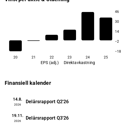
46
30
14
−2
−18
20
21
22
23
24
25
EPS (adj.)
Direktavkastning
Finansiell kalender
14.8.
Delårsrapport
Q2'26
2026
19.11.
Delårsrapport
Q3'26
2026