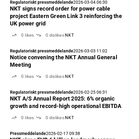
Regulatoriskt pressmeddelande
2026-03-04 06:30
NKT signs record order for power cable
project Eastern Green Link 3 reinforcing the
UK power grid
0
likes
0
dislikes
NKT
Regulatoriskt pressmeddelande
2026-03-03 11:02
Notice convening the NKT Annual General
Meeting
0
likes
0
dislikes
NKT
Regulatoriskt pressmeddelande
2026-02-25 06:31
NKT A/S Annual Report 2025: 6% organic
growth and record-high operational EBITDA
0
likes
0
dislikes
NKT
Pressmeddelande
2026-02-17 09:38