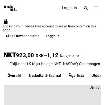
Logga in
Log in to your Inderes Free account to see all free content on this
page.
Skapa användarkonto
Logga in
NKT
923,00
−1,12
DKK
%
8/7, 3:00 PM
Under
1K
följer bolaget
NKT
NASDAQ Copenhagen
E
Följ
Översikt
Nyckeltal & Estimat
Ägarlista
Utdelni
Jämför