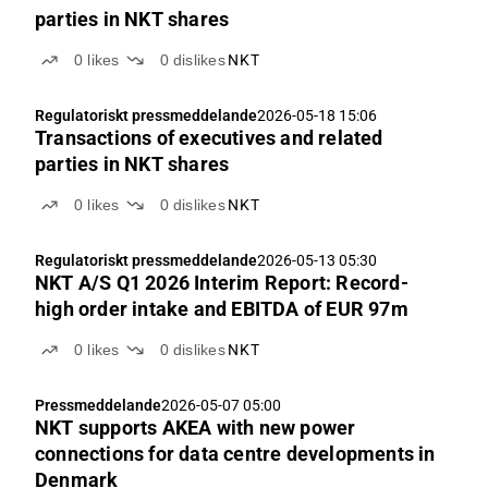
parties in NKT shares
0
likes
0
dislikes
NKT
Regulatoriskt pressmeddelande
2026-05-18 15:06
Transactions of executives and related
parties in NKT shares
0
likes
0
dislikes
NKT
Regulatoriskt pressmeddelande
2026-05-13 05:30
NKT A/S Q1 2026 Interim Report: Record-
high order intake and EBITDA of EUR 97m
0
likes
0
dislikes
NKT
Pressmeddelande
2026-05-07 05:00
NKT supports AKEA with new power
connections for data centre developments in
Denmark