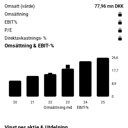
år 1891 och har sitt huvudkontor i Brøndby, Danmark.
Omsatt (värde)
77,96 mn DKK
Omsättning
EBIT%
P/E
Direktavkastnings- %
Omsättning & EBIT-%
26,6
7,4
7,2
6,4
17,7
3,3
0,9
8,9
−3,3
0
20
21
22
23
24
25
Omsättning md
EBIT-%
Vinst per aktie & Utdelning