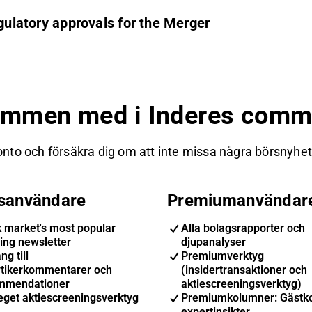
egulatory approvals for the Merger
ommen med i Inderes commu
nto och försäkra dig om att inte missa några börsnyheter
isanvändare
Premiumanvändar
k market's most popular
Alla bolagsrapporter och
ing newsletter
djupanalyser
ng till
Premiumverktyg
ytikerkommentarer och
(insidertransaktioner och
mmendationer
aktiescreeningsverktyg)
eget aktiescreeningsverktyg
Premiumkolumner: Gästk
expertinsikter