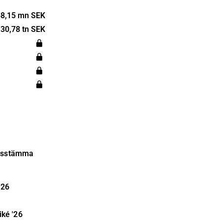
h ägare av
nfrastruktur.
8,15 mn SEK
mhet i norra
30,78 tn SEK
ndades 2000
Stockholm.
agsstämma
'26
iké
'26