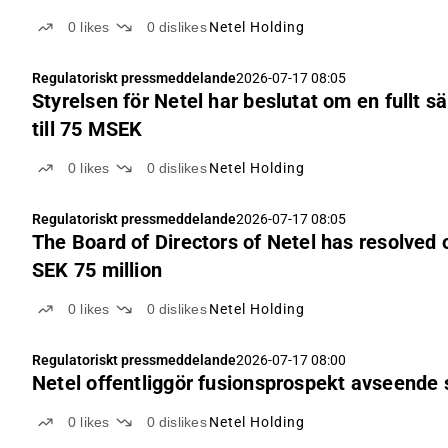
0
likes
0
dislikes
Netel Holding
Regulatoriskt pressmeddelande
2026-07-17 08:05
Styrelsen för Netel har beslutat om en fullt
till 75 MSEK
0
likes
0
dislikes
Netel Holding
Regulatoriskt pressmeddelande
2026-07-17 08:05
The Board of Directors of Netel has resolved 
SEK 75 million
0
likes
0
dislikes
Netel Holding
Regulatoriskt pressmeddelande
2026-07-17 08:00
Netel offentliggör fusionsprospekt avseend
0
likes
0
dislikes
Netel Holding