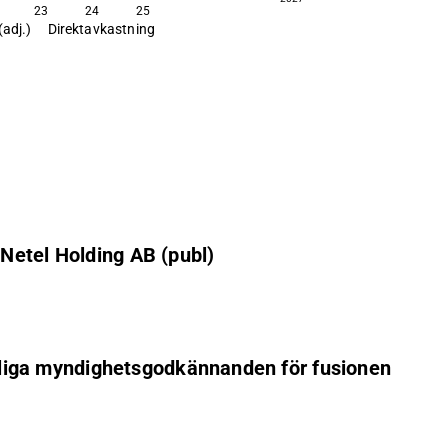
23
24
25
(adj.)
Direktavkastning
Netel Holding AB (publ)
derliga myndighetsgodkännanden för fusionen