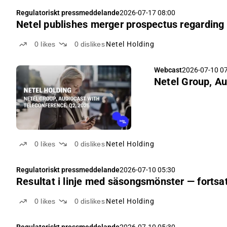
Regulatoriskt pressmeddelande
2026-07-17 08:00
Netel publishes merger prospectus regarding 
0
likes
0
dislikes
Netel Holding
Webcast
2026-07-10 0
Netel Group, Au
0
likes
0
dislikes
Netel Holding
Regulatoriskt pressmeddelande
2026-07-10 05:30
Resultat i linje med säsongsmönster — fortsa
0
likes
0
dislikes
Netel Holding