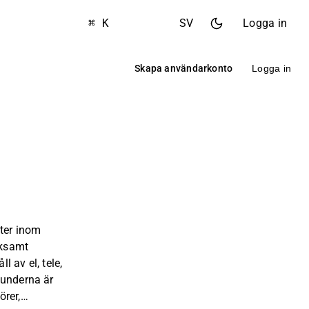
⌘ K
SV
Logga in
Skapa användarkonto
Logga in
ster inom
rksamt
 av el, tele,
Kunderna är
rer,