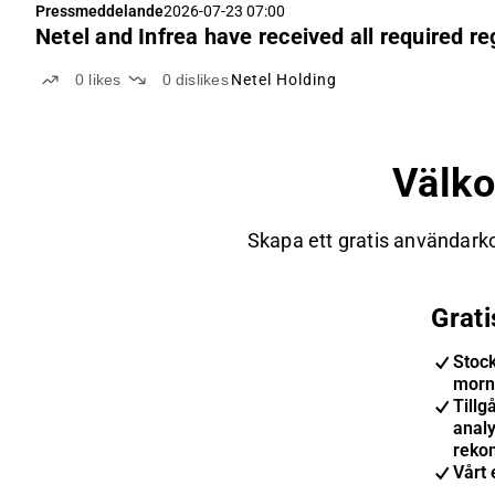
Pressmeddelande
2026-07-23 07:00
Netel and Infrea have received all required r
0
likes
0
dislikes
Netel Holding
Välk
Skapa ett gratis användarko
Grat
Stoc
morn
Tillgå
anal
reko
Vårt 