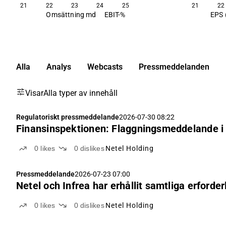
21
22
23
24
25
21
22
Omsättning md
EBIT-%
EPS 
Alla
Analys
Webcasts
Pressmeddelanden
Visar
Alla typer av innehåll
Regulatoriskt pressmeddelande
2026-07-30 08:22
Finansinspektionen: Flaggningsmeddelande i 
0
likes
0
dislikes
Netel Holding
Pressmeddelande
2026-07-23 07:00
Netel och Infrea har erhållit samtliga erfor
0
likes
0
dislikes
Netel Holding