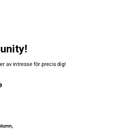
nity!
 av intresse för precis dig!
e
olumn,