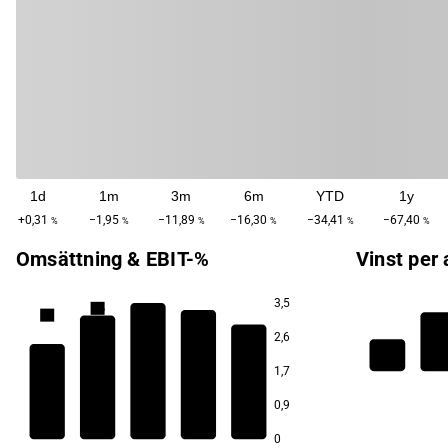
1d
1m
3m
6m
YTD
1y
+0,31
−1,95
−11,89
−16,30
−34,41
−67,40
%
%
%
%
%
%
Omsättning & EBIT-%
Vinst per 
3,5
5,6
5,2
4,4
2,6
3,7
1,7
0,9
−0,4
0