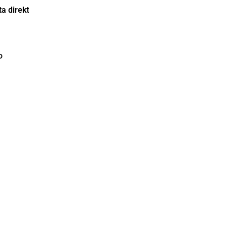
a direkt
o