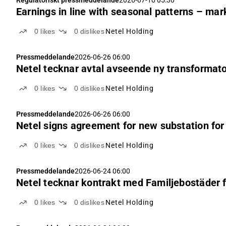
Regulatoriskt pressmeddelande
2026-07-10 05:30
Earnings in line with seasonal patterns – mark
0
likes
0
dislikes
Netel Holding
Pressmeddelande
2026-06-26 06:00
Netel tecknar avtal avseende ny transformato
0
likes
0
dislikes
Netel Holding
Pressmeddelande
2026-06-26 06:00
Netel signs agreement for new substation for
0
likes
0
dislikes
Netel Holding
Pressmeddelande
2026-06-24 06:00
Netel tecknar kontrakt med Familjebostäder 
0
likes
0
dislikes
Netel Holding