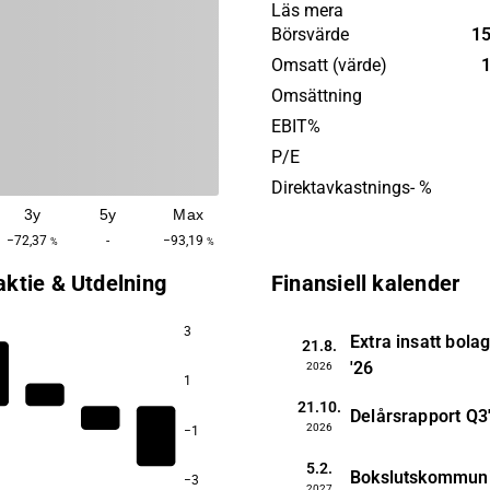
nätägare, teleoperatörer oc
Läs mera
värme-, vatten- och avloppsi
Börsvärde
15
Bolaget bedriver sin verksa
Omsatt (värde)
1
Europa. Netel Holding gru
Omsättning
och har sitt huvudkontor i 
EBIT%
P/E
Direktavkastnings- %
3y
5y
Max
−72,37
-
−93,19
%
%
aktie & Utdelning
Finansiell kalender
3
Extra insatt bol
21.8.
'26
2026
1
21.10.
Delårsrapport
Q3
2026
−1
5.2.
Bokslutskommun
−3
2027