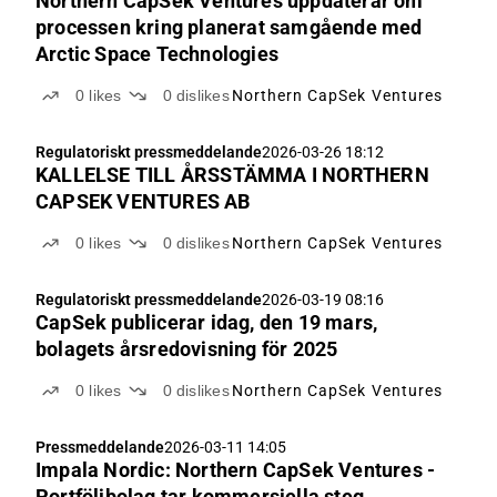
Northern CapSek Ventures uppdaterar om
processen kring planerat samgående med
Arctic Space Technologies
0
likes
0
dislikes
Northern CapSek Ventures
Regulatoriskt pressmeddelande
2026-03-26 18:12
KALLELSE TILL ÅRSSTÄMMA I NORTHERN
CAPSEK VENTURES AB
0
likes
0
dislikes
Northern CapSek Ventures
Regulatoriskt pressmeddelande
2026-03-19 08:16
CapSek publicerar idag, den 19 mars,
bolagets årsredovisning för 2025
0
likes
0
dislikes
Northern CapSek Ventures
Pressmeddelande
2026-03-11 14:05
Impala Nordic: Northern CapSek Ventures -
Portföljbolag tar kommersiella steg