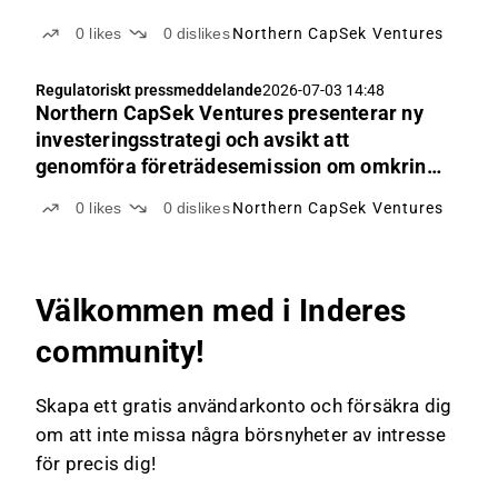
0
likes
0
dislikes
Northern CapSek Ventures
Regulatoriskt pressmeddelande
2026-07-03 14:48
Northern CapSek Ventures presenterar ny
investeringsstrategi och avsikt att
genomföra företrädesemission om omkring
20 MSEK
0
likes
0
dislikes
Northern CapSek Ventures
Välkommen med i Inderes
community!
Skapa ett gratis användarkonto och försäkra dig
om att inte missa några börsnyheter av intresse
för precis dig!