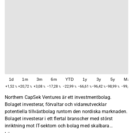
1d
1m
3m
6m
YTD
1y
3y
5y
Max
+1,52
+20,72
+3,08
−17,28
−22,99
−66,61
−96,42
−98,99
−99,48
%
%
%
%
%
%
%
%
Northern CapSek Ventures är ett investmentbolag.
Bolaget investerar, förvaltar och vidareutvecklar
potentiella tillväxtbolag runtom den nordiska marknaden.
Bolaget investerar i ett flertal branscher med störst
inriktning mot IT-sektorn och bolag med skalbara
affärsmodeller. Innehaven är både noterade och