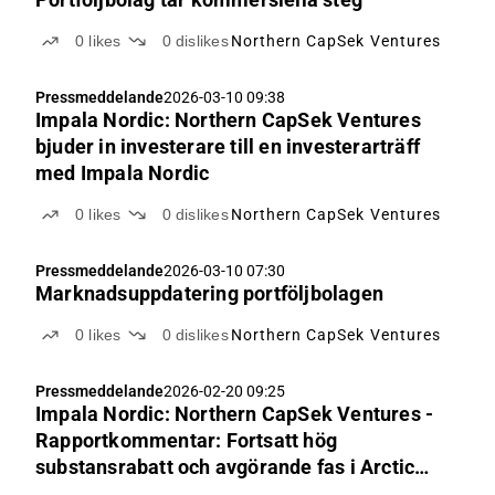
0
likes
0
dislikes
Northern CapSek Ventures
Pressmeddelande
2026-03-10 09:38
Impala Nordic: Northern CapSek Ventures
bjuder in investerare till en investerarträff
med Impala Nordic
0
likes
0
dislikes
Northern CapSek Ventures
Pressmeddelande
2026-03-10 07:30
Marknadsuppdatering portföljbolagen
0
likes
0
dislikes
Northern CapSek Ventures
Pressmeddelande
2026-02-20 09:25
Impala Nordic: Northern CapSek Ventures -
Rapportkommentar: Fortsatt hög
substansrabatt och avgörande fas i Arctic
Space-processen