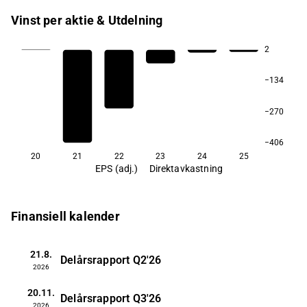
Vinst per aktie & Utdelning
2
−134
−270
−406
20
21
22
23
24
25
EPS (adj.)
Direktavkastning
Finansiell kalender
21.8.
Delårsrapport
Q2'26
2026
20.11.
Delårsrapport
Q3'26
2026