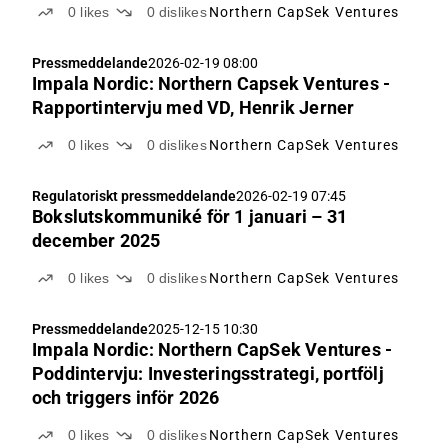
0
likes
0
dislikes
Northern CapSek Ventures
Pressmeddelande
2026-02-19 08:00
Impala Nordic: Northern Capsek Ventures -
Rapportintervju med VD, Henrik Jerner
0
likes
0
dislikes
Northern CapSek Ventures
Regulatoriskt pressmeddelande
2026-02-19 07:45
Bokslutskommuniké för 1 januari – 31
december 2025
0
likes
0
dislikes
Northern CapSek Ventures
Pressmeddelande
2025-12-15 10:30
Impala Nordic: Northern CapSek Ventures -
Poddintervju: Investeringsstrategi, portfölj
och triggers inför 2026
0
likes
0
dislikes
Northern CapSek Ventures