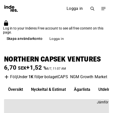
Logga in
Log in to your Inderes Free account to see all free content on this
page.
Skapa användarkonto
Logga in
NORTHERN CAPSEK VENTURES
6,70
+1,52
SEK
%
8/7, 11:07 AM
Under
1K
följer bolaget
CAPS
NGM Growth Market
In
Följ
Översikt
Nyckeltal & Estimat
Ägarlista
Utdelni
Jämför