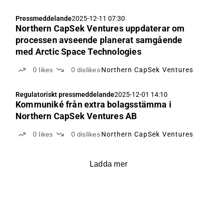
Pressmeddelande
2025-12-11 07:30
Northern CapSek Ventures uppdaterar om
processen avseende planerat samgående
med Arctic Space Technologies
0
likes
0
dislikes
Northern CapSek Ventures
Regulatoriskt pressmeddelande
2025-12-01 14:10
Kommuniké från extra bolagsstämma i
Northern CapSek Ventures AB
0
likes
0
dislikes
Northern CapSek Ventures
Ladda mer