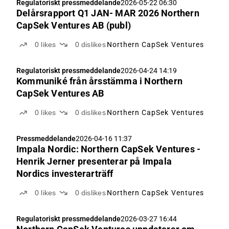
Regulatoriskt pressmeddelande
2026-05-22 06:30
Delårsrapport Q1 JAN- MAR 2026 Northern
CapSek Ventures AB (publ)
0
likes
0
dislikes
Northern CapSek Ventures
Regulatoriskt pressmeddelande
2026-04-24 14:19
Kommuniké från årsstämma i Northern
CapSek Ventures AB
0
likes
0
dislikes
Northern CapSek Ventures
Pressmeddelande
2026-04-16 11:37
Impala Nordic: Northern CapSek Ventures -
Henrik Jerner presenterar på Impala
Nordics investerarträff
0
likes
0
dislikes
Northern CapSek Ventures
Regulatoriskt pressmeddelande
2026-03-27 16:44