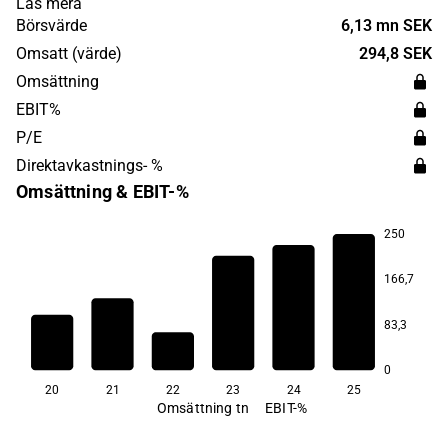
Läs mera
onoterade, och en stor del av affärsverksamheten är
Börsvärde
6,13 mn SEK
fokuserad mot digitalisering och artificiell intelligens.
Omsatt (värde)
294,8 SEK
Bolaget har sitt huvudkontor i Göteborg.
Omsättning
EBIT%
P/E
Direktavkastnings- %
Omsättning & EBIT-%
250
166,7
83,3
0
20
21
22
23
24
25
Omsättning tn
EBIT-%