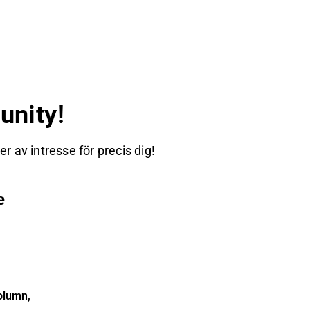
nity!
 av intresse för precis dig!
e
olumn,