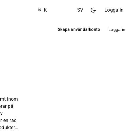
⌘ K
SV
Logga in
Skapa användarkonto
Logga in
amt inom
rar på
av
r en rad
rodukter