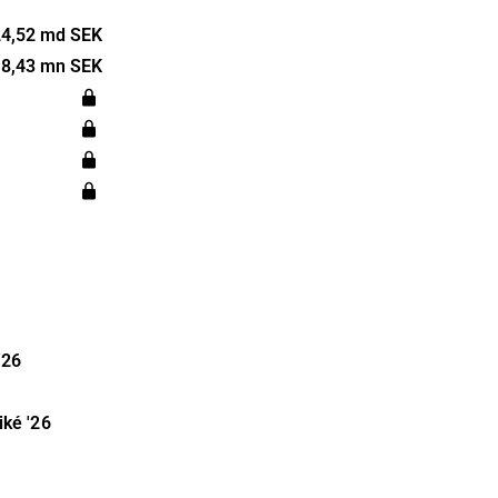
m
24,52 md SEK
n är global
8,43 mn SEK
 i Europa.
es 1974 och
s.
'26
iké
'26