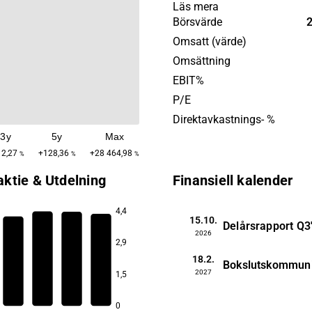
används inom sektorer so
Läs mera
fordonsindustri, energi och
Börsvärde
medicinteknik. Verksamhete
Omsatt (värde)
med en huvudsaklig närvaro
Omsättning
OEM International grundad
EBIT%
har sitt huvudkontor i Tranå
P/E
Direktavkastnings- %
3y
5y
Max
2,27
+128,36
+28 464,98
%
%
%
aktie & Utdelning
Finansiell kalender
4,4
15.10.
Delårsrapport
Q3
2026
2,9
18.2.
Bokslutskommun
2,1
2027
1,5
1,7
1,6
1,2
0