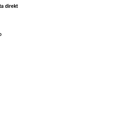
a direkt
o