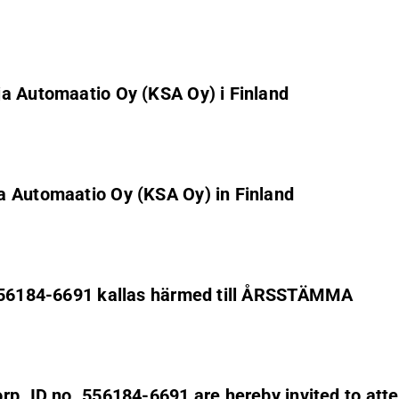
ja Automaatio Oy (KSA Oy) i Finland
a Automaatio Oy (KSA Oy) in Finland
 556184-6691 kallas härmed till ÅRSSTÄMMA
Corp. ID no. 556184-6691 are hereby invited to