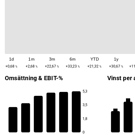
1d
1m
3m
6m
YTD
1y
+0,68
+2,68
+22,67
+33,23
+21,32
+30,67
+11
%
%
%
%
%
%
Omsättning & EBIT-%
Vinst per 
5,3
3,3
3,5
15,5
15,3
15,2
2,6
14,6
14,3
1,8
12,4
0