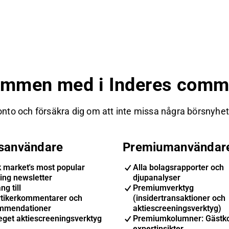
ommen med i Inderes commu
nto och försäkra dig om att inte missa några börsnyheter
isanvändare
Premiumanvändar
k market's most popular
Alla bolagsrapporter och
ing newsletter
djupanalyser
ng till
Premiumverktyg
ytikerkommentarer och
(insidertransaktioner och
mmendationer
aktiescreeningsverktyg)
eget aktiescreeningsverktyg
Premiumkolumner: Gästk
expertinsikter