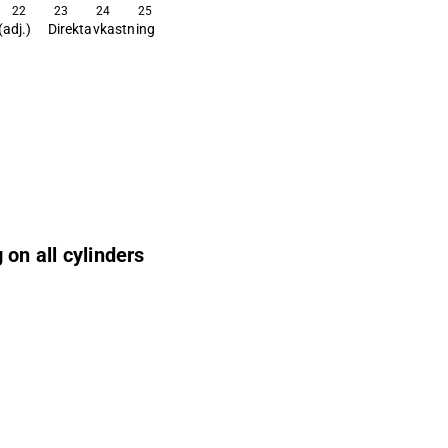
22
23
24
25
(adj.)
Direktavkastning
on all cylinders