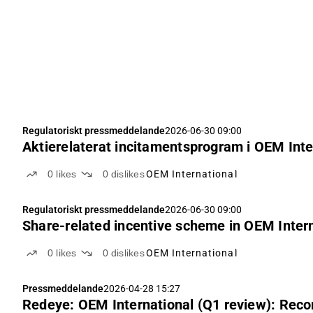
Regulatoriskt pressmeddelande
2026-06-30 09:00
Aktierelaterat incitamentsprogram i OEM Inte
0
likes
0
dislikes
OEM International
Regulatoriskt pressmeddelande
2026-06-30 09:00
Share-related incentive scheme in OEM Intern
0
likes
0
dislikes
OEM International
Pressmeddelande
2026-04-28 15:27
Redeye: OEM International (Q1 review): Reco