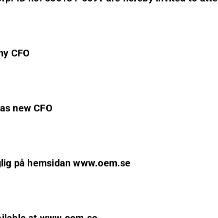
 ny CFO
z as new CFO
nglig på hemsidan www.oem.se