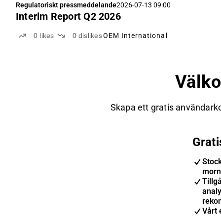
Regulatoriskt pressmeddelande
2026-07-13 09:00
Interim Report Q2 2026
0
likes
0
dislikes
OEM International
Välk
Skapa ett gratis användarko
Grat
Stoc
morn
Tillgå
anal
reko
Vårt 