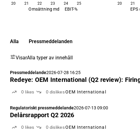
20
21
22
23
24
25
20
21
Omsättning md
EBIT-%
EPS 
Alla
Pressmeddelanden
Visar
Alla typer av innehåll
Pressmeddelande
2026-07-28 16:25
Redeye: OEM International (Q2 review): Firing 
0
likes
0
dislikes
OEM International
Regulatoriskt pressmeddelande
2026-07-13 09:00
Delårsrapport Q2 2026
0
likes
0
dislikes
OEM International