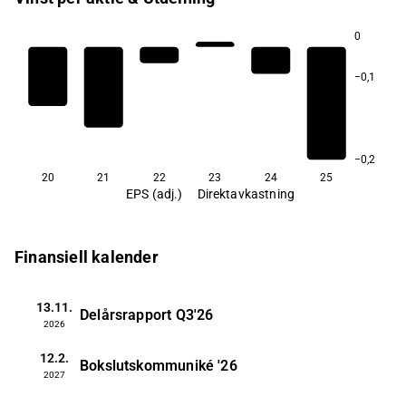
0
−0,1
−0,2
20
21
22
23
24
25
EPS (adj.)
Direktavkastning
Finansiell kalender
13.11.
Delårsrapport
Q3'26
2026
12.2.
Bokslutskommuniké
'26
2027