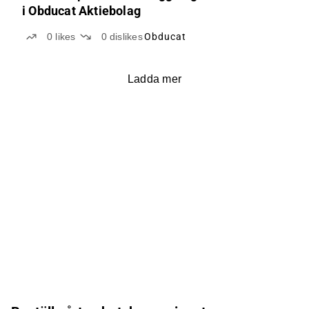
i Obducat Aktiebolag
0
likes
0
dislikes
Obducat
Ladda mer