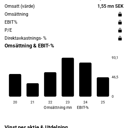
sensor-industrierna samt inom kraft- och
Omsatt (värde)
1,55 mn SEK
högfrekvenselektronik. Bolaget grundades 1989 och har
Omsättning
huvudkontor i Lund.
EBIT%
P/E
Direktavkastnings- %
Omsättning & EBIT-%
93,1
4,8
46,5
−6,6
−18,3
−26,0
−70,1
−85,6
0
20
21
22
23
24
25
Omsättning mn
EBIT-%
Vinst per aktie & Utdelning