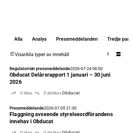
Alla
Analys
Pressmeddelanden
Tredje part
Visar
Alla typer av innehåll
Regulatoriskt pressmeddelande
2026-07-24 06:00
Obducat Delårsrapport 1 januari – 30 juni
2026
0
likes
0
dislikes
Obducat
Pressmeddelande
2026-07-05 21:30
Flaggning avseende styrelseordförandens
innehav i Obducat
0
likes
0
dislikes
Obducat