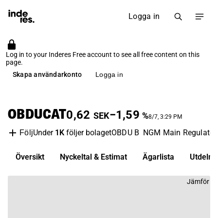
Logga in
Log in to your Inderes Free account to see all free content on this
page.
Skapa användarkonto
Logga in
OBDUCAT
0,62
−1,59
SEK
%
8/7, 3:29 PM
Under
1K
följer bolaget
OBDU B
NGM Main Regulate
Följ
Översikt
Nyckeltal & Estimat
Ägarlista
Utdelni
Jämför