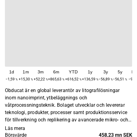
1d
1m
3m
6m
YTD
1y
3y
5y
M
−1,59
+15,30
+52,22
+865,63
+616,52
+136,59
−56,89
−56,51
−99,
%
%
%
%
%
%
%
%
Obducat är en global leverantör av litografilösningar
inom nanoimprint, ytbeläggnings och
våtprocessningsteknik. Bolaget utvecklar och levererar
teknologi, produkter, processer samt produktionsservice
för tillverkning och replikering av avancerade mikro- och
nanostrukturer. Obducats produkter och tjänster används
Läs mera
inom LED och display-, optik och fotonik-, MEMS och
Börsvärde
458,23 mn SEK