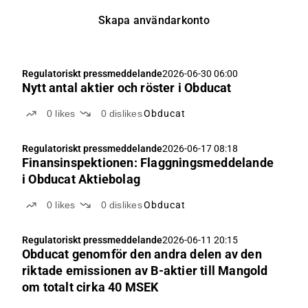
Skapa användarkonto
Regulatoriskt pressmeddelande
2026-06-30 06:00
Nytt antal aktier och röster i Obducat
0
likes
0
dislikes
Obducat
Regulatoriskt pressmeddelande
2026-06-17 08:18
Finansinspektionen: Flaggningsmeddelande
i Obducat Aktiebolag
0
likes
0
dislikes
Obducat
Regulatoriskt pressmeddelande
2026-06-11 20:15
Obducat genomför den andra delen av den
riktade emissionen av B-aktier till Mangold
om totalt cirka 40 MSEK