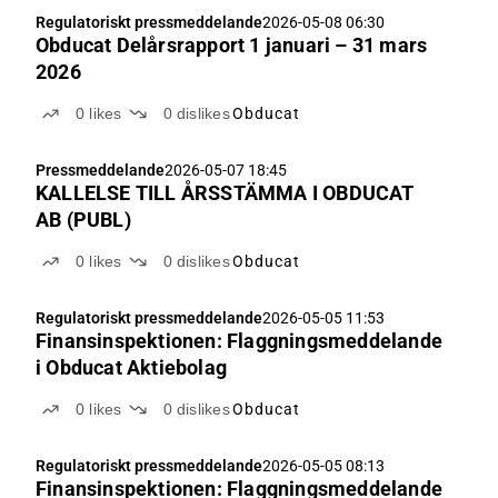
Regulatoriskt pressmeddelande
2026-05-08 06:30
Obducat Delårsrapport 1 januari – 31 mars
2026
0
likes
0
dislikes
Obducat
Pressmeddelande
2026-05-07 18:45
KALLELSE TILL ÅRSSTÄMMA I OBDUCAT
AB (PUBL)
0
likes
0
dislikes
Obducat
Regulatoriskt pressmeddelande
2026-05-05 11:53
Finansinspektionen: Flaggningsmeddelande
i Obducat Aktiebolag
0
likes
0
dislikes
Obducat
Regulatoriskt pressmeddelande
2026-05-05 08:13
Finansinspektionen: Flaggningsmeddelande