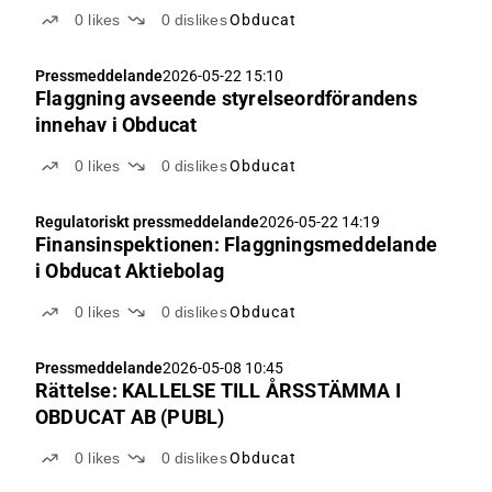
0
likes
0
dislikes
Obducat
Pressmeddelande
2026-05-22 15:10
Flaggning avseende styrelseordförandens
innehav i Obducat
0
likes
0
dislikes
Obducat
Regulatoriskt pressmeddelande
2026-05-22 14:19
Finansinspektionen: Flaggningsmeddelande
i Obducat Aktiebolag
0
likes
0
dislikes
Obducat
Pressmeddelande
2026-05-08 10:45
Rättelse: KALLELSE TILL ÅRSSTÄMMA I
OBDUCAT AB (PUBL)
0
likes
0
dislikes
Obducat