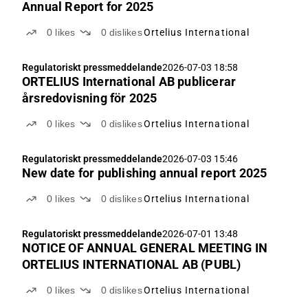
Annual Report for 2025
0
likes
0
dislikes
Ortelius International
Regulatoriskt pressmeddelande
2026-07-03 18:58
ORTELIUS International AB publicerar
årsredovisning för 2025
0
likes
0
dislikes
Ortelius International
Regulatoriskt pressmeddelande
2026-07-03 15:46
New date for publishing annual report 2025
0
likes
0
dislikes
Ortelius International
Regulatoriskt pressmeddelande
2026-07-01 13:48
NOTICE OF ANNUAL GENERAL MEETING IN
ORTELIUS INTERNATIONAL AB (PUBL)
0
likes
0
dislikes
Ortelius International