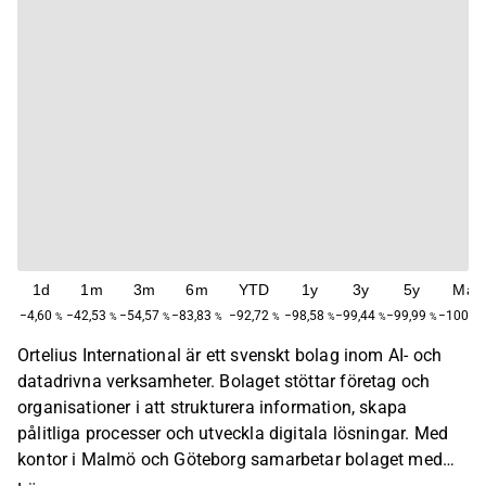
1d
1m
3m
6m
YTD
1y
3y
5y
Max
−4,60
−42,53
−54,57
−83,83
−92,72
−98,58
−99,44
−99,99
−100,0
%
%
%
%
%
%
%
%
Ortelius International är ett svenskt bolag inom AI- och
datadrivna verksamheter. Bolaget stöttar företag och
organisationer i att strukturera information, skapa
pålitliga processer och utveckla digitala lösningar. Med
kontor i Malmö och Göteborg samarbetar bolaget med
företag med målet att öka deras anpassningsförmåga,