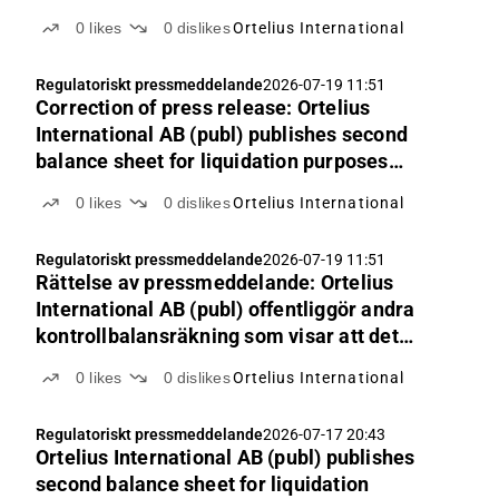
0
likes
0
dislikes
Ortelius International
Regulatoriskt pressmeddelande
2026-07-19 11:51
Correction of press release: Ortelius
International AB (publ) publishes second
balance sheet for liquidation purposes
showing that equity exceeds registered
0
likes
0
dislikes
Ortelius International
share capital.
Regulatoriskt pressmeddelande
2026-07-19 11:51
Rättelse av pressmeddelande: Ortelius
International AB (publ) offentliggör andra
kontrollbalansräkning som visar att det
egna kapitalet överstiger det registrerade
0
likes
0
dislikes
Ortelius International
aktiekapitalet.
Regulatoriskt pressmeddelande
2026-07-17 20:43
Ortelius International AB (publ) publishes
second balance sheet for liquidation