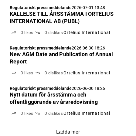
Regulatoriskt pressmeddelande
2026-07-01 13:48
KALLELSE TILL ÅRSSTÄMMA I ORTELIUS
INTERNATIONAL AB (PUBL)
0
likes
0
dislikes
Ortelius International
Regulatoriskt pressmeddelande
2026-06-30 18:26
New AGM Date and Publication of Annual
Report
0
likes
0
dislikes
Ortelius International
Regulatoriskt pressmeddelande
2026-06-30 18:26
Nytt datum för årsstämma och
offentliggörande av årsredovisning
0
likes
0
dislikes
Ortelius International
Ladda mer