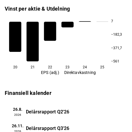
Vinst per aktie & Utdelning
7
−182,3
−371,7
−561
20
21
22
23
24
25
EPS (adj.)
Direktavkastning
Finansiell kalender
26.8.
Delårsrapport
Q2'26
2026
26.11.
Delårsrapport
Q3'26
2026