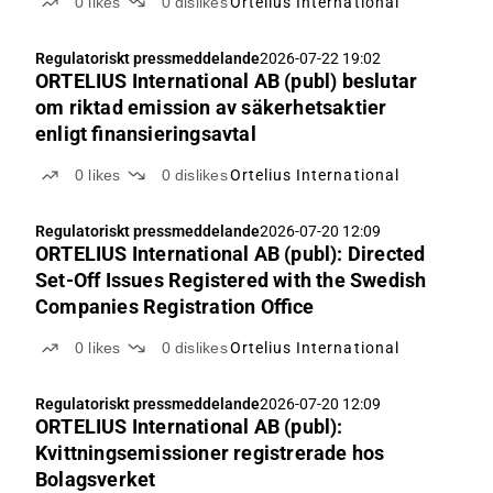
0
likes
0
dislikes
Ortelius International
Regulatoriskt pressmeddelande
2026-07-22 19:02
ORTELIUS International AB (publ) beslutar
om riktad emission av säkerhetsaktier
enligt finansieringsavtal
0
likes
0
dislikes
Ortelius International
Regulatoriskt pressmeddelande
2026-07-20 12:09
ORTELIUS International AB (publ): Directed
Set-Off Issues Registered with the Swedish
Companies Registration Office
0
likes
0
dislikes
Ortelius International
Regulatoriskt pressmeddelande
2026-07-20 12:09
ORTELIUS International AB (publ):
Kvittningsemissioner registrerade hos
Bolagsverket