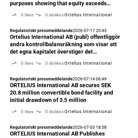
purposes showing that equity exceeds
registered share capital.
0
likes
0
dislikes
Ortelius International
Regulatoriskt pressmeddelande
2026-07-17 20:43
Ortelius International AB (publ) offentliggör
andra kontrollbalansräkning som visar att
det egna kapitalet överstiger det
registrerade aktiekapitalet.
0
likes
0
dislikes
Ortelius International
Regulatoriskt pressmeddelande
2026-07-14 06:49
ORTELIUS International AB secures SEK
20.8 million convertible bond facility and
initial drawdown of 3.5 million
0
likes
0
dislikes
Ortelius International
Regulatoriskt pressmeddelande
2026-07-03 18:58
ORTELIUS International AB Publishes