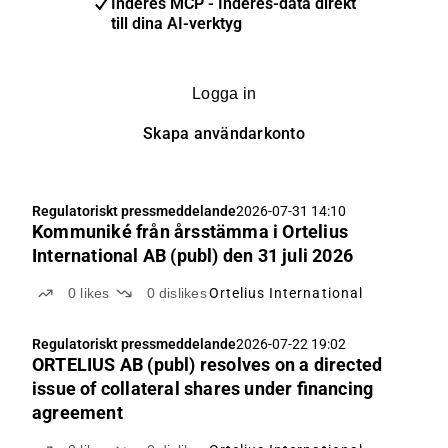
Inderes MCP - Inderes-data direkt
till dina AI-verktyg
Logga in
Skapa användarkonto
Regulatoriskt pressmeddelande
2026-07-31 14:10
Kommuniké från årsstämma i Ortelius
International AB (publ) den 31 juli 2026
0
likes
0
dislikes
Ortelius International
Regulatoriskt pressmeddelande
2026-07-22 19:02
ORTELIUS AB (publ) resolves on a directed
issue of collateral shares under financing
agreement