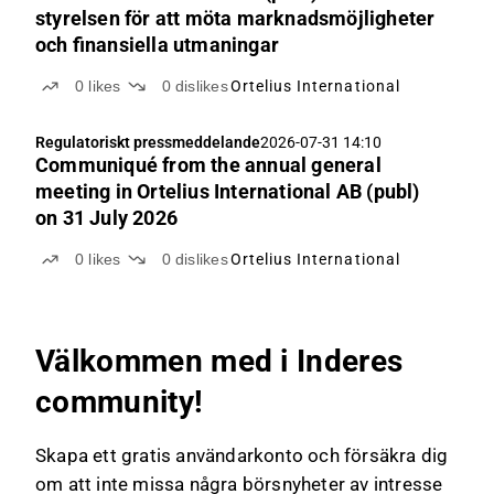
styrelsen för att möta marknadsmöjligheter
och finansiella utmaningar
0
likes
0
dislikes
Ortelius International
Regulatoriskt pressmeddelande
2026-07-31 14:10
Communiqué from the annual general
meeting in Ortelius International AB (publ)
on 31 July 2026
0
likes
0
dislikes
Ortelius International
Välkommen med i Inderes
community!
Skapa ett gratis användarkonto och försäkra dig
om att inte missa några börsnyheter av intresse