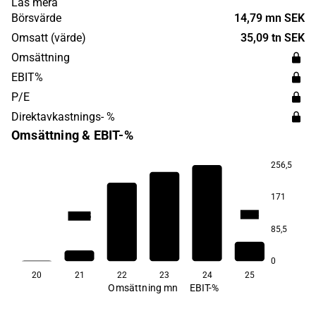
Läs mera
utvecklingskraft och långsiktiga styrka.
Börsvärde
14,79 mn SEK
Omsatt (värde)
35,09 tn SEK
Omsättning
EBIT%
P/E
Direktavkastnings- %
Omsättning & EBIT-%
256,5
171
4,1
−5,3
−12,6
−76,8
−122,5
85,5
0
20
21
22
23
24
25
Omsättning mn
EBIT-%