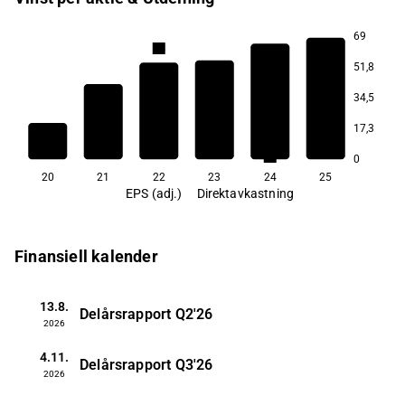
69
3,3
3,1
51,8
34,5
17,3
2,0
1,9
1,5
0
20
21
22
23
24
25
EPS (adj.)
Direktavkastning
Finansiell kalender
13.8.
Delårsrapport
Q2'26
2026
4.11.
Delårsrapport
Q3'26
2026