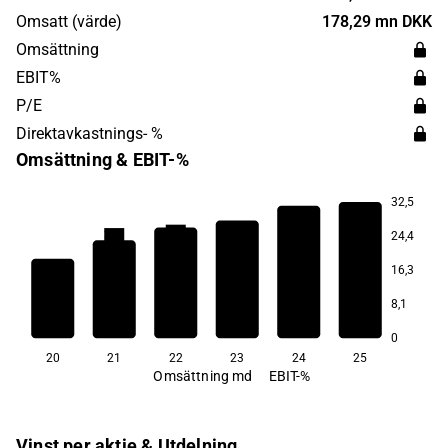
butiker. Pandora grundades 1982 och har sitt
Omsatt (värde)
178,29 mn DKK
huvudkontor i Köpenhamn, Danmark.
Omsättning
EBIT%
P/E
Direktavkastnings- %
Omsättning & EBIT-%
32,5
25,5
25,2
25,0
25,0
24,4
23,9
16,3
8,1
14,1
0
20
21
22
23
24
25
Omsättning md
EBIT-%
Vinst per aktie & Utdelning