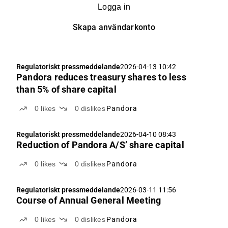
Logga in
Skapa användarkonto
Regulatoriskt pressmeddelande
2026-04-13 10:42
Pandora reduces treasury shares to less
than 5% of share capital
0
likes
0
dislikes
Pandora
Regulatoriskt pressmeddelande
2026-04-10 08:43
Reduction of Pandora A/S’ share capital
0
likes
0
dislikes
Pandora
Regulatoriskt pressmeddelande
2026-03-11 11:56
Course of Annual General Meeting
0
likes
0
dislikes
Pandora