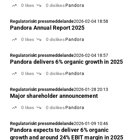
0
likes
0
dislikes
Pandora
Regulatoriskt pressmeddelande
2026-02-04 18:58
Pandora Annual Report 2025
0
likes
0
dislikes
Pandora
Regulatoriskt pressmeddelande
2026-02-04 18:57
Pandora delivers 6% organic growth in 2025
0
likes
0
dislikes
Pandora
Regulatoriskt pressmeddelande
2026-01-28 20:13
Major shareholder announcement
0
likes
0
dislikes
Pandora
Regulatoriskt pressmeddelande
2026-01-09 10:46
Pandora expects to deliver 6% organic
growth and around 24% EBIT margin in 2025