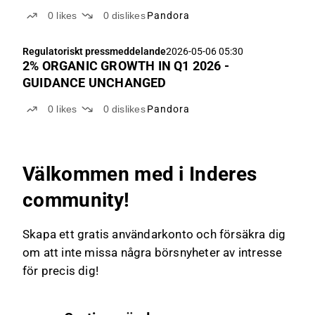
0
likes
0
dislikes
Pandora
Regulatoriskt pressmeddelande
2026-05-06 05:30
2% ORGANIC GROWTH IN Q1 2026 -
GUIDANCE UNCHANGED
0
likes
0
dislikes
Pandora
Välkommen med i Inderes
community!
Skapa ett gratis användarkonto och försäkra dig
om att inte missa några börsnyheter av intresse
för precis dig!