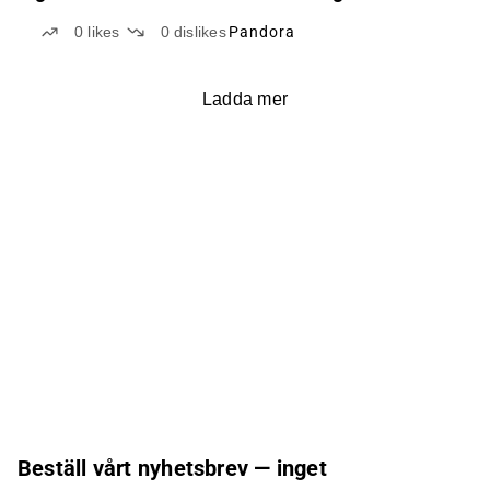
0
likes
0
dislikes
Pandora
Ladda mer
Beställ vårt nyhetsbrev — inget