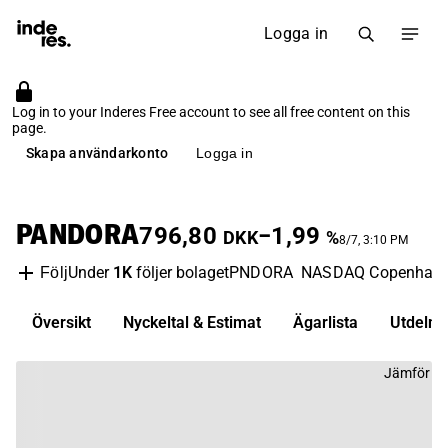
Logga in
Log in to your Inderes Free account to see all free content on this
page.
Skapa användarkonto
Logga in
PANDORA
796,80
−1,99
DKK
%
8/7, 3:10 PM
Under
1K
följer bolaget
PNDORA
NASDAQ Copenhag
Följ
Översikt
Nyckeltal & Estimat
Ägarlista
Utdelni
Jämför