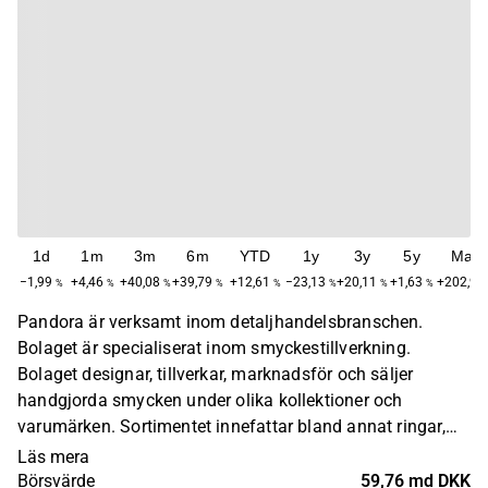
1d
1m
3m
6m
YTD
1y
3y
5y
Max
−1,99
+4,46
+40,08
+39,79
+12,61
−23,13
+20,11
+1,63
+202,97
%
%
%
%
%
%
%
%
Pandora är verksamt inom detaljhandelsbranschen.
Bolaget är specialiserat inom smyckestillverkning.
Bolaget designar, tillverkar, marknadsför och säljer
handgjorda smycken under olika kollektioner och
varumärken. Sortimentet innefattar bland annat ringar,
halsband och örhängen. Produkterna säljs inom ett flertal
Läs mera
globala regioner, huvudsakligen via bolagets fysiska
Börsvärde
59,76 md DKK