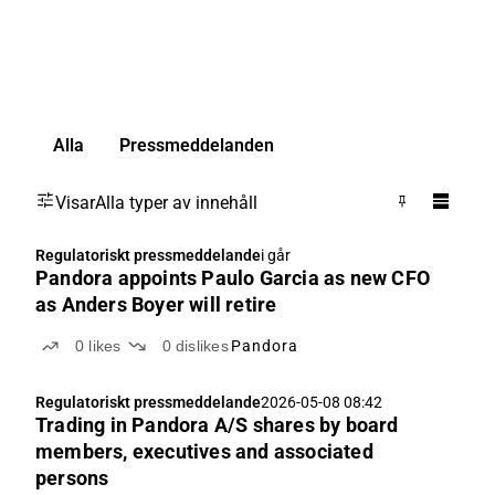
Alla
Pressmeddelanden
Visar
Alla typer av innehåll
Regulatoriskt pressmeddelande
i går
Pandora appoints Paulo Garcia as new CFO
as Anders Boyer will retire
0
likes
0
dislikes
Pandora
Regulatoriskt pressmeddelande
2026-05-08 08:42
Trading in Pandora A/S shares by board
members, executives and associated
persons