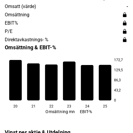
aktieägarvärde. Bolaget grundades 1989 och har sitt
Omsatt (värde)
-
huvudkontor i Köpenhamn.
Omsättning
EBIT%
P/E
Direktavkastnings- %
Omsättning & EBIT-%
172,7
129,5
59,4
56,5
55,3
86,3
52,3
50,1
43,2
47,5
0
20
21
22
23
24
25
Omsättning mn
EBIT-%
Vinst per aktie & Utdelning