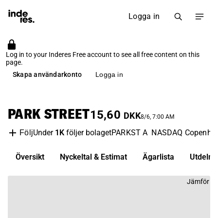
Logga in
Log in to your Inderes Free account to see all free content on this
page.
Skapa användarkonto
Logga in
PARK STREET
15,60
DKK
8/6, 7:00 AM
Under
1K
följer bolaget
PARKST A
NASDAQ Copenha
Följ
Översikt
Nyckeltal & Estimat
Ägarlista
Utdelni
Jämför