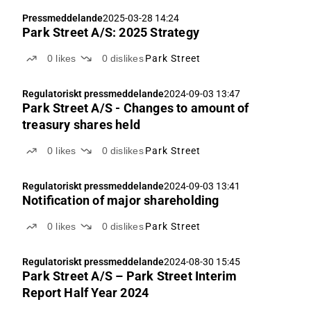
Pressmeddelande
2025-03-28 14:24
Park Street A/S: 2025 Strategy
0
likes
0
dislikes
Park Street
Regulatoriskt pressmeddelande
2024-09-03 13:47
Park Street A/S - Changes to amount of
treasury shares held
0
likes
0
dislikes
Park Street
Regulatoriskt pressmeddelande
2024-09-03 13:41
Notification of major shareholding
0
likes
0
dislikes
Park Street
Regulatoriskt pressmeddelande
2024-08-30 15:45
Park Street A/S – Park Street Interim
Report Half Year 2024