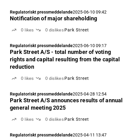
Regulatoriskt pressmeddelande
2025-06-10 09:42
Notification of major shareholding
0
likes
0
dislikes
Park Street
Regulatoriskt pressmeddelande
2025-06-10 09:17
Park Street A/S - total number of voting
rights and capital resulting from the capital
reduction
0
likes
0
dislikes
Park Street
Regulatoriskt pressmeddelande
2025-04-28 12:54
Park Street A/S announces results of annual
general meeting 2025
0
likes
0
dislikes
Park Street
Regulatoriskt pressmeddelande
2025-04-11 13:47