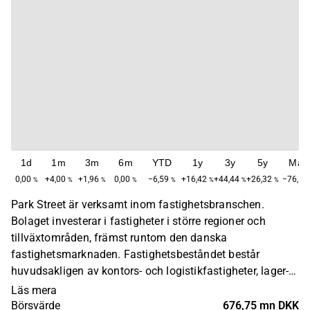
1d
1m
3m
6m
YTD
1y
3y
5y
Max
0,00
+4,00
+1,96
0,00
−6,59
+16,42
+44,44
+26,32
−76,56
%
%
%
%
%
%
%
%
Park Street är verksamt inom fastighetsbranschen.
Bolaget investerar i fastigheter i större regioner och
tillväxtområden, främst runtom den danska
fastighetsmarknaden. Fastighetsbeståndet består
huvudsakligen av kontors- och logistikfastigheter, lager-
samt detaljhandelsfastigheter. Visionen är att driva
Läs mera
fastighetsbeståndet långsiktigt och frambringa ökat
Börsvärde
676,75 mn DKK