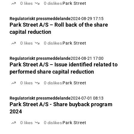
0
likes
0
dislikes
Park Street
Regulatoriskt pressmeddelande
2024-08-29 17:15
Park Street A/S – Roll back of the share
capital reduction
0
likes
0
dislikes
Park Street
Regulatoriskt pressmeddelande
2024-08-21 17:00
Park Street A/S – Issue identified related to
performed share capital reduction
0
likes
0
dislikes
Park Street
Regulatoriskt pressmeddelande
2024-07-01 08:13
Park Street A/S - Share buyback program
2024
0
likes
0
dislikes
Park Street