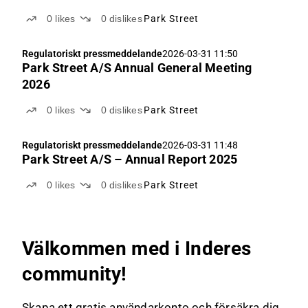
0
likes
0
dislikes
Park Street
Regulatoriskt pressmeddelande
2026-03-31 11:50
Park Street A/S Annual General Meeting
2026
0
likes
0
dislikes
Park Street
Regulatoriskt pressmeddelande
2026-03-31 11:48
Park Street A/S – Annual Report 2025
0
likes
0
dislikes
Park Street
Välkommen med i Inderes
community!
Skapa ett gratis användarkonto och försäkra dig