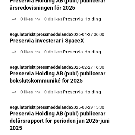
Preservia Holding AB (publ) publicerar
årsredovisningen för 2025
0
likes
0
dislikes
Preservia Holding
Regulatoriskt pressmeddelande
2026-04-27 06:00
Preservia investerar i SpaceX
0
likes
0
dislikes
Preservia Holding
Regulatoriskt pressmeddelande
2026-02-27 16:30
Preservia Holding AB (publ) publicerar
bokslutskommuniké för 2025
0
likes
0
dislikes
Preservia Holding
Regulatoriskt pressmeddelande
2025-08-29 15:30
Preservia Holding AB (publ) publicerar
delårsrapport för perioden jan 2025-juni
2025