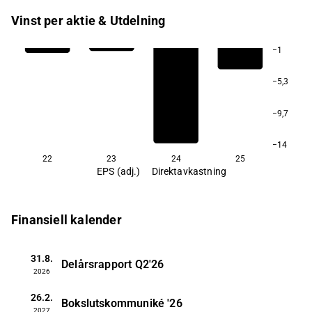
Vinst per aktie & Utdelning
−1
−5,3
−9,7
−14
22
23
24
25
EPS (adj.)
Direktavkastning
Finansiell kalender
31.8.
Delårsrapport
Q2'26
2026
26.2.
Bokslutskommuniké
'26
2027