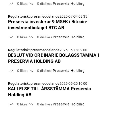
0
likes
0
dislikes
Preservia Holding
Regulatoriskt pressmeddelande
2025-07-04 08:35
Preservia investerar 9 MSEK i Bitcoin-
investmentbolaget BTC AB
0
likes
0
dislikes
Preservia Holding
Regulatoriskt pressmeddelande
2025-06-18 09:00
BESLUT VID ORDINARIE BOLAGSSTÄMMA I
PRESERVIA HOLDING AB
0
likes
0
dislikes
Preservia Holding
Regulatoriskt pressmeddelande
2025-05-20 10:00
KALLELSE TILL ÅRSSTÄMMA Preservia
Holding AB
0
likes
0
dislikes
Preservia Holding