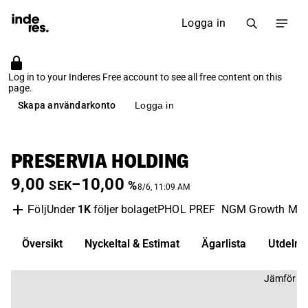
Logga in
Log in to your Inderes Free account to see all free content on this
page.
Skapa användarkonto
Logga in
PRESERVIA HOLDING
9,00
−10,00
SEK
%
8/6, 11:09 AM
Under
1K
följer bolaget
PHOL PREF
NGM Growth Mar
Följ
Översikt
Nyckeltal & Estimat
Ägarlista
Utdelni
Jämför