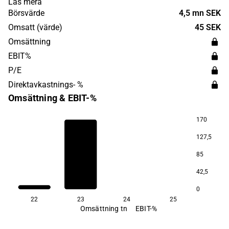
Läs mera
skandinaviska marknaden, med fokus på storstäder och
Börsvärde
4,5 mn SEK
tillväxtorter.
Omsatt (värde)
45 SEK
Omsättning
EBIT%
P/E
Direktavkastnings- %
Omsättning & EBIT-%
170
127,5
85
42,5
0
22
23
24
25
Omsättning tn
EBIT-%