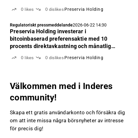
0
likes
0
dislikes
Preservia Holding
Regulatoriskt pressmeddelande
2026-06-22 14:30
Preservia Holding investerar i
bitcoinbaserad preferensaktie med 10
procents direktavkastning och månatlig
utdelning
0
likes
0
dislikes
Preservia Holding
Välkommen med i Inderes
community!
Skapa ett gratis användarkonto och försäkra dig
om att inte missa några börsnyheter av intresse
för precis dig!