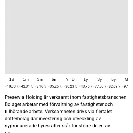
1d
1m
3m
6m
YTD
1y
3y
5y
Max
−10,00
−42,31
−8,16
−35,25
−30,23
−43,75
−77,50
−82,69
−97,13
%
%
%
%
%
%
%
%
Preservia Holding är verksamt inom fastighetsbranschen.
Bolaget arbetar med förvaltning av fastigheter och
tillhörande arbete. Verksamheten drivs via flertalet
dotterbolag där investering och utveckling av
nyproducerade hyresrätter står för större delen av
intäkterna. Störst verksamhet återfinns inom den