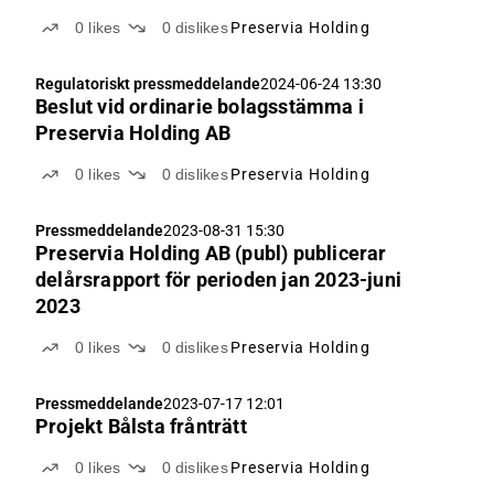
0
likes
0
dislikes
Preservia Holding
Regulatoriskt pressmeddelande
2024-06-24 13:30
Beslut vid ordinarie bolagsstämma i
Preservia Holding AB
0
likes
0
dislikes
Preservia Holding
Pressmeddelande
2023-08-31 15:30
Preservia Holding AB (publ) publicerar
delårsrapport för perioden jan 2023-juni
2023
0
likes
0
dislikes
Preservia Holding
Pressmeddelande
2023-07-17 12:01
Projekt Bålsta frånträtt
0
likes
0
dislikes
Preservia Holding