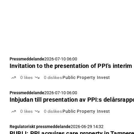
Pressmeddelande
2026-07-10 06:00
Invitation to the presentation of PPI's inter
0
likes
0
dislikes
Public Property Invest
Pressmeddelande
2026-07-10 06:00
Inbjudan till presentation av PPI:s delårsrapp
0
likes
0
dislikes
Public Property Invest
Regulatoriskt pressmeddelande
2026-06-29 14:32
PUBLI: PPI acquires care property in Tampere