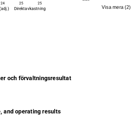
24
25
25
Visa mera
(
2
)
(adj.)
Direktavkastning
kter och förvaltningsresultat
e, and operating results