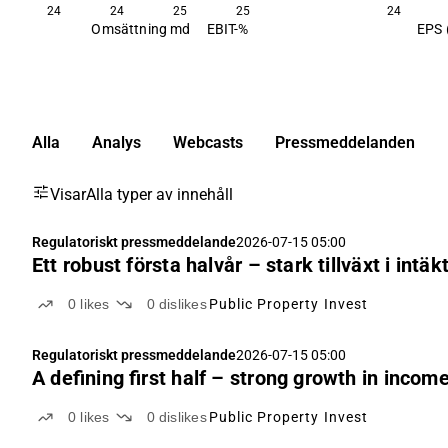
24
24
25
25
24
Omsättning md
EBIT-%
EPS 
Alla
Analys
Webcasts
Pressmeddelanden
Visar
Alla typer av innehåll
Regulatoriskt pressmeddelande
2026-07-15 05:00
Ett robust första halvår – stark tillväxt i intä
0
likes
0
dislikes
Public Property Invest
Regulatoriskt pressmeddelande
2026-07-15 05:00
A defining first half – strong growth in incom
0
likes
0
dislikes
Public Property Invest