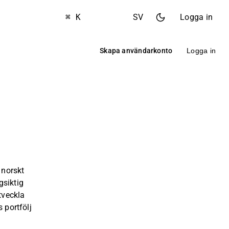
⌘ K
SV
Logga in
Skapa användarkonto
Logga in
 norskt
gsiktig
utveckla
 portfölj