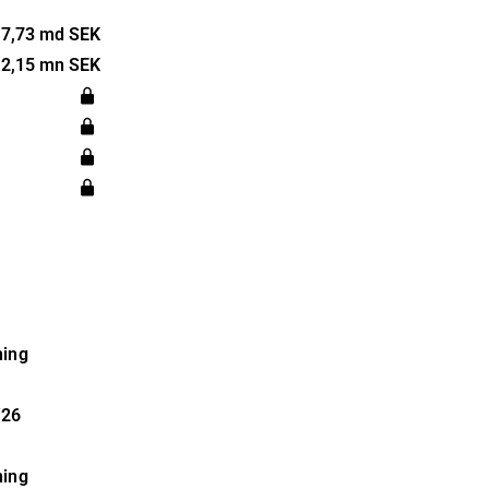
r med
gna i
17,73 md SEK
naderna
12,15 mn SEK
hället såsom
hälsovård och
laget
itt
ning
'26
ning