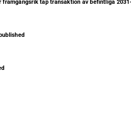
r framgångsrik tap transaktion av befintliga 2031
published
ed