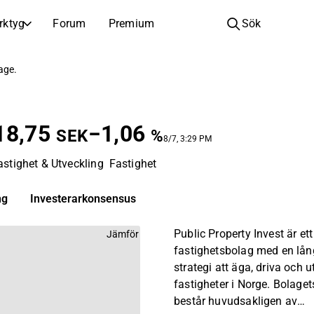
rktyg
Forum
Premium
Sök
BOLAG
LÄR DIG OM INVESTERINGAR
page.
Bolag
Analysskola
Lär dig läsa och förstå aktieanalys
Bläddra och filtrera hela listan över noterade bolag
18,75
−1,06
Upptäck
Investeringsskola
SEK
%
8/7, 3:29 PM
Inspiration till din nästa investering
Guider och lektioner för att öka din investeringskunskap
astighet & Utveckling
Fastighet
Börsnoteringar
Portföljinnehavare
Investeringskunskap för alla nivåer, från första stegen till avancerade portföljstrategier.
Nya noteringar och kommande börsintroduktioner
ng
Investerarkonsensus
Årsstämmor
Public Property Invest är ett
Jämför
Datum för årsstämmor och aktieägarinformation
fastighetsbolag med en lån
strategi att äga, driva och 
fastigheter i Norge. Bolagets
består huvudsakligen av