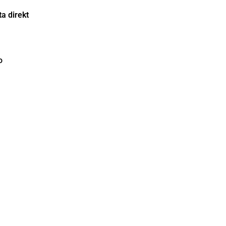
a direkt
o