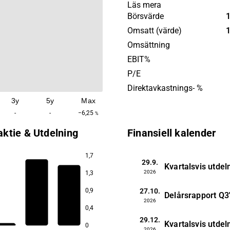
samhällsnyttiga fastighete
Läs mera
offentliga hyresgäster, belä
Börsvärde
nyckelstäder i Norge. Bygg
Omsatt (värde)
rymmer funktioner för sam
Omsättning
polisstationer, domstolar, 
EBIT%
annan offentlig service. Bo
P/E
grundades år 2021 och har s
Direktavkastnings- %
huvudkontor i Oslo.
3y
5y
Max
-
-
−6,25
%
aktie & Utdelning
Finansiell kalender
1,7
29.9.
Kvartalsvis utdel
2026
1,3
27.10.
0,9
Delårsrapport
Q3
2026
0,4
29.12.
Kvartalsvis utdel
0
2026