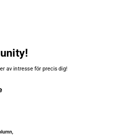
nity!
 av intresse för precis dig!
e
olumn,