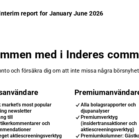
 interim report for January June 2026
ommen med i Inderes commu
nto och försäkra dig om att inte missa några börsnyheter
isanvändare
Premiumanvändar
k market's most popular
Alla bolagsrapporter och
ing newsletter
djupanalyser
ng till
Premiumverktyg
ytikerkommentarer och
(insidertransaktioner och
mmendationer
aktiescreeningsverktyg)
eget aktiescreeningsverktyg
Premiumkolumner: Gästk