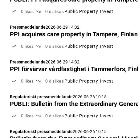
0
likes
0
dislikes
Public Property Invest
Pressmeddelande
2026-06-29 14:32
PPI acquires care property in Tampere, Finla
0
likes
0
dislikes
Public Property Invest
Pressmeddelande
2026-06-29 14:32
PPI förvärvar vårdfastighet i Tammerfors, Fin
0
likes
0
dislikes
Public Property Invest
Regulatoriskt pressmeddelande
2026-06-26 10:15
PUBLI: Bulletin from the Extraordinary Genera
0
likes
0
dislikes
Public Property Invest
Regulatoriskt pressmeddelande
2026-06-26 10:15