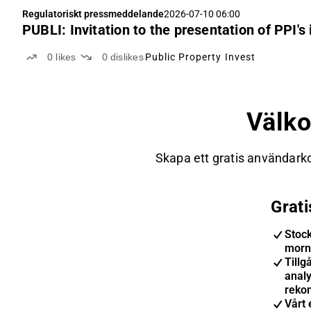
Regulatoriskt pressmeddelande
2026-07-10 06:00
PUBLI: Invitation to the presentation of PPI's
0
likes
0
dislikes
Public Property Invest
Välk
Skapa ett gratis användarko
Grat
Stoc
morn
Tillgå
anal
reko
Vårt 