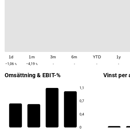
1d
1m
3m
6m
YTD
1y
−1,06
−4,19
-
-
-
-
%
%
Omsättning & EBIT-%
Vinst per 
1,1
0,7
80,3
80,3
0,4
77,6
77,6
0