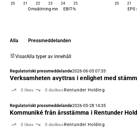
20
21
22
23
24
25
20
21
Omsättning mn
EBIT-%
EPS 
Alla
Pressmeddelanden
Visar
Alla typer av innehåll
Regulatoriskt pressmeddelande
2026-06-05 07:33
Verksamheten avyttras i enlighet med stämm
0
likes
0
dislikes
Rentunder Holding
Regulatoriskt pressmeddelande
2026-05-28 14:35
Kommuniké från årsstämma i Rentunder Hold
0
likes
0
dislikes
Rentunder Holding