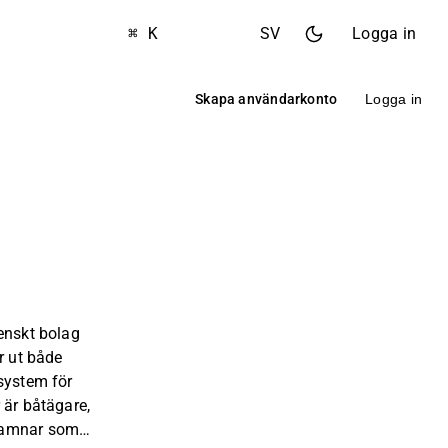
⌘ K
SV
Logga in
Skapa användarkonto
Logga in
enskt bolag
r ut både
system för
 är båtägare,
hamnar som