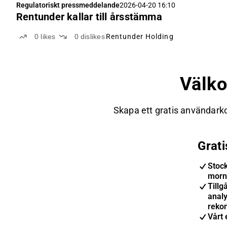
Regulatoriskt pressmeddelande
2026-04-20 16:10
Rentunder kallar till årsstämma
0
likes
0
dislikes
Rentunder Holding
Välk
Skapa ett gratis användarko
Grat
Stoc
morn
Tillgå
anal
reko
Vårt 