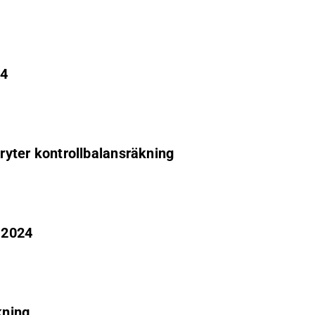
24
bryter kontrollbalansräkning
 2024
kning