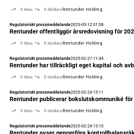
0
likes
0
dislikes
Rentunder Holding
Regulatoriskt pressmeddelande
2025-05-12 01:38
Rentunder offentliggör årsredovisning för 20
0
likes
0
dislikes
Rentunder Holding
Regulatoriskt pressmeddelande
2025-02-27 11:44
Rentunder har tillräckligt eget kapital och av
0
likes
0
dislikes
Rentunder Holding
Regulatoriskt pressmeddelande
2025-02-24 13:11
Rentunder publicerar bokslutskommuniké för
0
likes
0
dislikes
Rentunder Holding
Regulatoriskt pressmeddelande
2025-02-24 13:10
Rentunder avser genomföra kontrollbalansrä