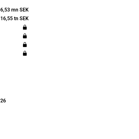
av kemisk
bedrivs
6,53 mn SEK
 efter olika
16,55 tn SEK
ndades år
or i
'26