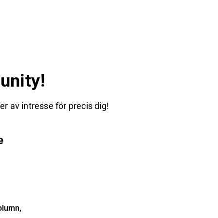
nity!
 av intresse för precis dig!
e
olumn,