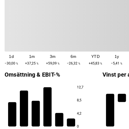
1d
1m
3m
6m
YTD
1y
−30,00
+37,25
+59,09
−26,32
+45,83
−5,41
%
%
%
%
%
%
Omsättning & EBIT-%
Vinst per 
12,7
7,4
8,5
−9,7
−25,9
4,2
−53,7
−76,8
−80,8
0