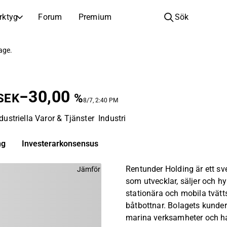
rktyg
Forum
Premium
Sök
BOLAG
LÄR DIG OM INVESTERINGAR
page.
Bolag
Analysskola
Lär dig läsa och förstå aktieanalys
Bläddra och filtrera hela listan över noterade bolag
−30,00
SEK
Upptäck
Investeringsskola
%
8/7, 2:40 PM
Inspiration till din nästa investering
Guider och lektioner för att öka din investeringskunskap
dustriella Varor & Tjänster
Industri
Börsnoteringar
Portföljinnehavare
Investeringskunskap för alla nivåer, från första stegen till avancerade portföljstrategier.
Nya noteringar och kommande börsintroduktioner
ng
Investerarkonsensus
Årsstämmor
Rentunder Holding är ett sv
Jämför
Datum för årsstämmor och aktieägarinformation
som utvecklar, säljer och hy
stationära och mobila tvätt
båtbottnar. Bolagets kunder
marina verksamheter och 