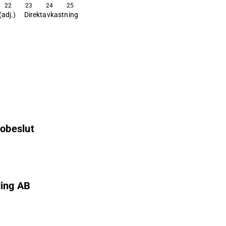
22
23
24
25
(adj.)
Direktavkastning
obeslut
ing AB