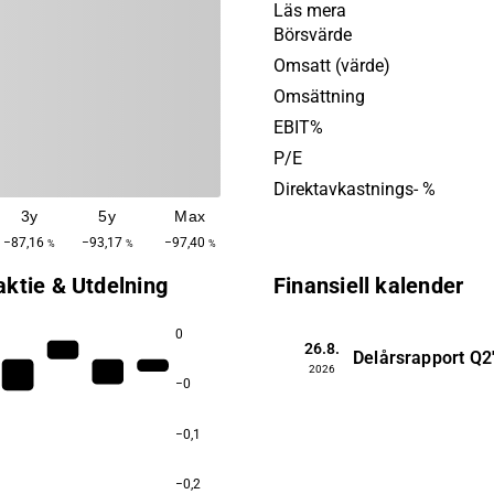
vill minska användningen 
Läs mera
behandling. Verksamheten 
Börsvärde
internationellt och anpassas
Omsatt (värde)
båtstorlekar. Rentunder gru
Omsättning
2009 och har sitt huvudkont
EBIT%
Östhammar.
P/E
Direktavkastnings- %
3y
5y
Max
−87,16
−93,17
−97,40
%
%
%
aktie & Utdelning
Finansiell kalender
0
26.8.
Delårsrapport
Q2
2026
−0
−0,1
−0,2