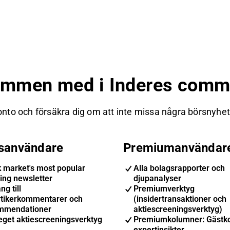
ommen med i Inderes commu
nto och försäkra dig om att inte missa några börsnyheter
isanvändare
Premiumanvändar
k market's most popular
Alla bolagsrapporter och
ing newsletter
djupanalyser
ng till
Premiumverktyg
ytikerkommentarer och
(insidertransaktioner och
mmendationer
aktiescreeningsverktyg)
eget aktiescreeningsverktyg
Premiumkolumner: Gästk
expertinsikter