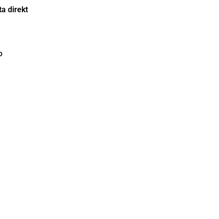
a direkt
o