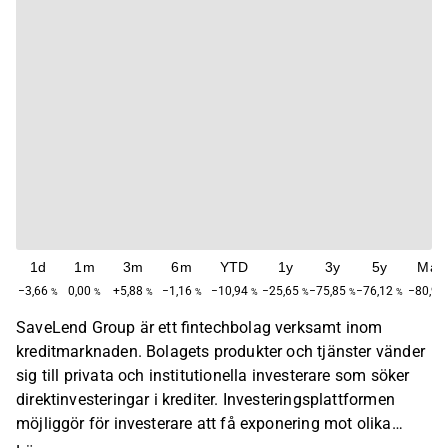
1d
1m
3m
6m
YTD
1y
3y
5y
Max
−3,66
0,00
+5,88
−1,16
−10,94
−25,65
−75,85
−76,12
−80,92
%
%
%
%
%
%
%
%
SaveLend Group är ett fintechbolag verksamt inom
kreditmarknaden. Bolagets produkter och tjänster vänder
sig till privata och institutionella investerare som söker
direktinvesteringar i krediter. Investeringsplattformen
möjliggör för investerare att få exponering mot olika
former av krediter såsom företags- och