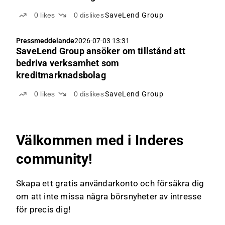
0
likes
0
dislikes
SaveLend Group
Pressmeddelande
2026-07-03 13:31
SaveLend Group ansöker om tillstånd att
bedriva verksamhet som
kreditmarknadsbolag
0
likes
0
dislikes
SaveLend Group
Välkommen med i Inderes
community!
Skapa ett gratis användarkonto och försäkra dig
om att inte missa några börsnyheter av intresse
för precis dig!