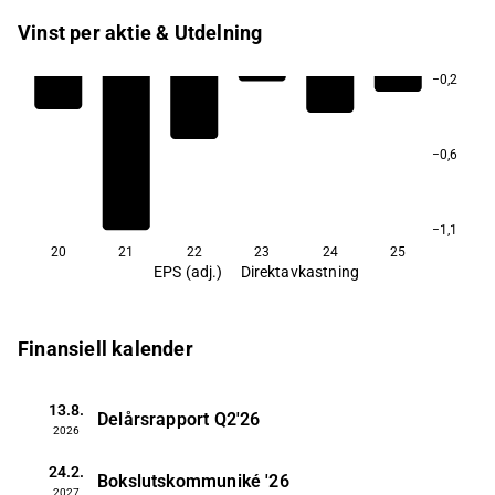
Vinst per aktie & Utdelning
−0,2
−0,6
−1,1
20
21
22
23
24
25
EPS (adj.)
Direktavkastning
Finansiell kalender
13.8.
Delårsrapport
Q2'26
2026
24.2.
Bokslutskommuniké
'26
2027