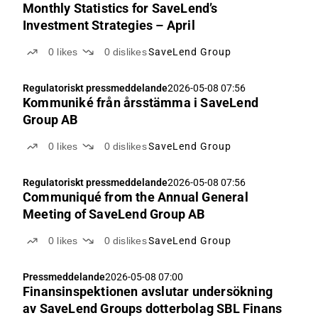
Monthly Statistics for SaveLend’s
Investment Strategies – April
0
likes
0
dislikes
SaveLend Group
Regulatoriskt pressmeddelande
2026-05-08 07:56
Kommuniké från årsstämma i SaveLend
Group AB
0
likes
0
dislikes
SaveLend Group
Regulatoriskt pressmeddelande
2026-05-08 07:56
Communiqué from the Annual General
Meeting of SaveLend Group AB
0
likes
0
dislikes
SaveLend Group
Pressmeddelande
2026-05-08 07:00
Finansinspektionen avslutar undersökning
av SaveLend Groups dotterbolag SBL Finans