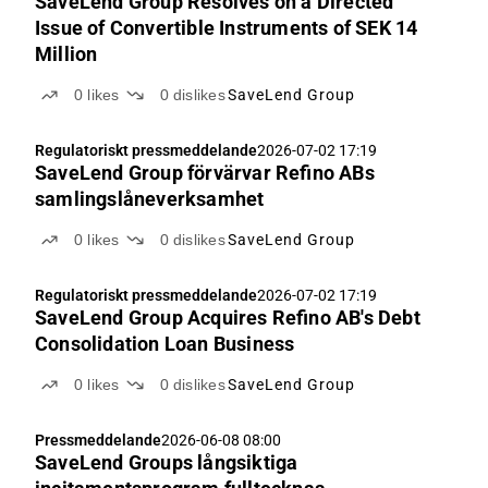
SaveLend Group Resolves on a Directed
Issue of Convertible Instruments of SEK 14
Million
0
likes
0
dislikes
SaveLend Group
Regulatoriskt pressmeddelande
2026-07-02 17:19
SaveLend Group förvärvar Refino ABs
samlingslåneverksamhet
0
likes
0
dislikes
SaveLend Group
Regulatoriskt pressmeddelande
2026-07-02 17:19
SaveLend Group Acquires Refino AB's Debt
Consolidation Loan Business
0
likes
0
dislikes
SaveLend Group
Pressmeddelande
2026-06-08 08:00
SaveLend Groups långsiktiga