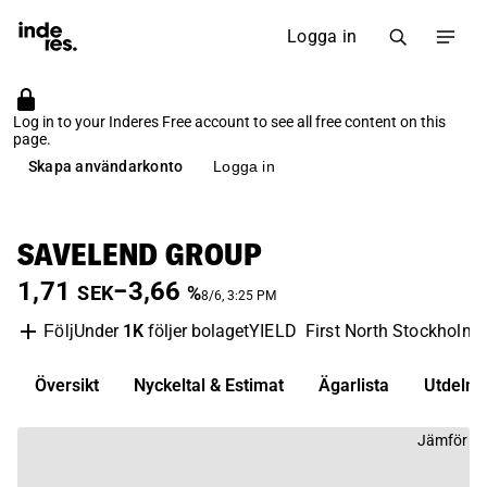
Logga in
Log in to your Inderes Free account to see all free content on this
page.
Skapa användarkonto
Logga in
SAVELEND GROUP
1,71
−3,66
SEK
%
8/6, 3:25 PM
Under
1K
följer bolaget
YIELD
First North Stockholm
Följ
Översikt
Nyckeltal & Estimat
Ägarlista
Utdelni
Jämför