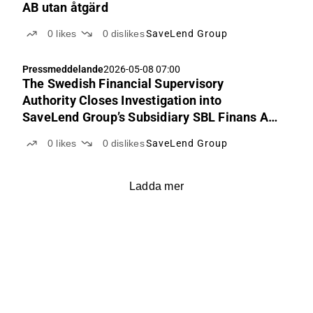
AB utan åtgärd
0
likes
0
dislikes
SaveLend Group
Pressmeddelande
2026-05-08 07:00
The Swedish Financial Supervisory
Authority Closes Investigation into
SaveLend Group’s Subsidiary SBL Finans AB
Without Further Action
0
likes
0
dislikes
SaveLend Group
Ladda mer