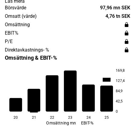
Läs mera
konsumentkrediter samt fakturaköp. Bolaget är verksamt
Börsvärde
97,96 mn SEK
i Europa. SaveLend Group grundades år 2014 och har sitt
Omsatt (värde)
4,76 tn SEK
huvudkontor i Stockholm.
Omsättning
EBIT%
P/E
Direktavkastnings- %
Omsättning & EBIT-%
169,8
−12,1
−14,7
127,4
−16,2
−19,1
84,9
−25,0
42,5
−29,7
0
20
21
22
23
24
25
Omsättning mn
EBIT-%