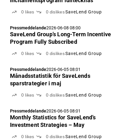
incitamentsprogram fulltecknas
0
likes
0
dislikes
SaveLend Group
Pressmeddelande
2026-06-08 08:00
SaveLend Group’s Long-Term Incentive
Program Fully Subscribed
0
likes
0
dislikes
SaveLend Group
Pressmeddelande
2026-06-05 08:01
Månadsstatistik för SaveLends
sparstrategier i maj
0
likes
0
dislikes
SaveLend Group
Pressmeddelande
2026-06-05 08:01
Monthly Statistics for SaveLend’s
Investment Strategies – May
0
likes
0
dislikes
SaveLend Group