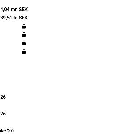
ing och SaaS-
reklam,
34,04 mn SEK
etar
39,51 tn SEK
ivt och
ig till kunder
 av
on. Thinc
nom Norden.
'26
'26
iké
'26