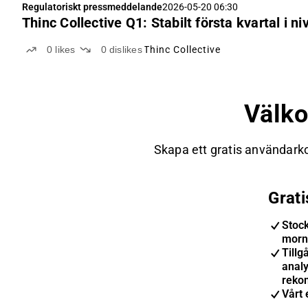
Regulatoriskt pressmeddelande
2026-05-20 06:30
Thinc Collective Q1: Stabilt första kvartal i 
0
likes
0
dislikes
Thinc Collective
Välk
Skapa ett gratis användarko
Grat
Stoc
morn
Tillgå
anal
reko
Vårt 