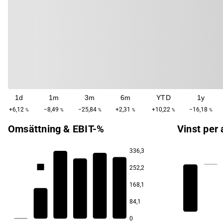
1d
1m
3m
6m
YTD
1y
+6,12
−8,49
−25,84
+2,31
+10,22
−16,18
%
%
%
%
%
%
Omsättning & EBIT-%
Vinst per 
336,3
2,0
0,7
0,6
0,3
252,2
−5,7
168,1
84,1
0