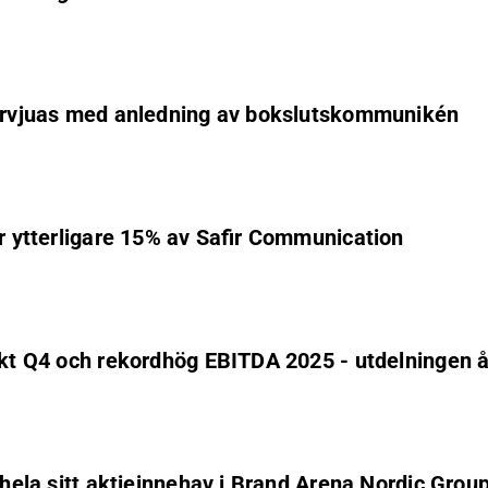
ntervjuas med anledning av bokslutskommunikén
ar ytterligare 15% av Safir Communication
arkt Q4 och rekordhög EBITDA 2025 - utdelningen 
r hela sitt aktieinnehav i Brand Arena Nordic Gro