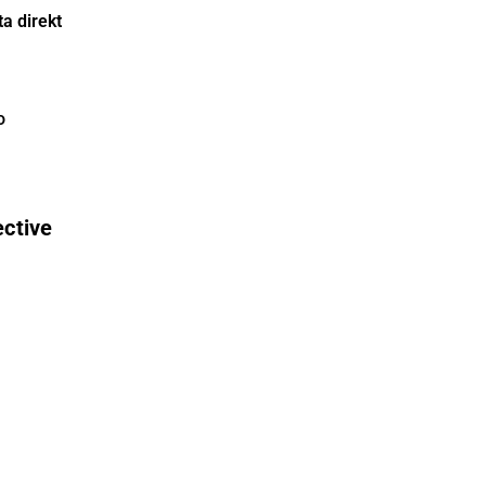
a direkt
o
ective