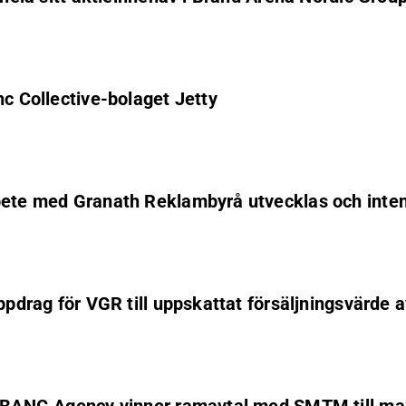
nc Collective-bolaget Jetty
bete med Granath Reklambyrå utvecklas och intent
uppdrag för VGR till uppskattat försäljningsvärd