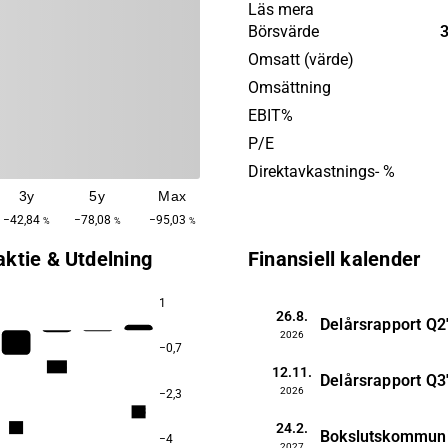
data, analys, teknikutveckl
Läs mera
system till kommunikation, 
Börsvärde
media och PR. Bolagen arb
Omsatt (värde)
strategiskt såväl som kreat
Omsättning
operativt. Koncernen riktar s
EBIT%
oavsett bransch med behov
P/E
sammanhållen kommunikati
Direktavkastnings- %
Collective är verksamma i
3y
5y
Max
−42,84
−78,08
−95,03
%
%
%
aktie & Utdelning
Finansiell kalender
1
26.8.
Delårsrapport
Q2
2026
−0,7
12,3
12.11.
Delårsrapport
Q3
2026
−2,3
8,3
24.2.
6,9
Bokslutskommun
−4
2027