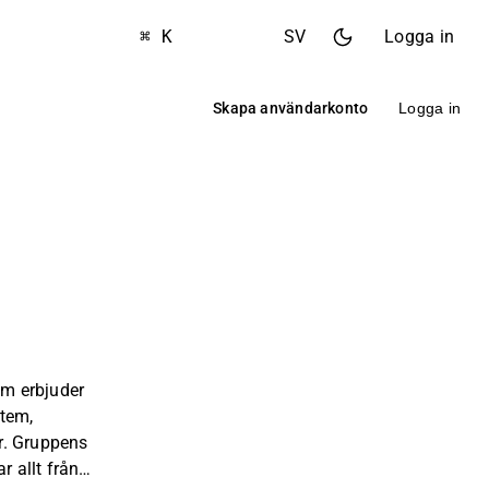
⌘ K
SV
Logga in
Skapa användarkonto
Logga in
m erbjuder
tem,
r. Gruppens
 allt från