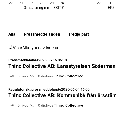
20
21
22
23
24
25
20
21
Omsättning mn
EBIT-%
EPS 
Alla
Pressmeddelanden
Tredje part
Visar
Alla typer av innehåll
Pressmeddelande
2026-06-16 06:30
Thinc Collective AB: Länsstyrelsen Söderma
0
likes
0
dislikes
Thinc Collective
Regulatoriskt pressmeddelande
2026-06-04 16:00
Thinc Collective AB: Kommuniké från årsst
0
likes
0
dislikes
Thinc Collective