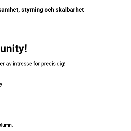
önsamhet, styrning och skalbarhet
nity!
 av intresse för precis dig!
e
olumn,