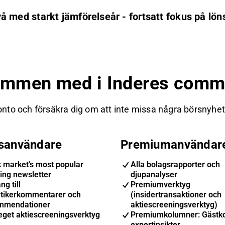
nivå med starkt jämförelseår - fortsatt fokus på l
ommen med i Inderes commu
nto och försäkra dig om att inte missa några börsnyheter
isanvändare
Premiumanvändar
k market's most popular
Alla bolagsrapporter och
ing newsletter
djupanalyser
ng till
Premiumverktyg
ytikerkommentarer och
(insidertransaktioner och
mmendationer
aktiescreeningsverktyg)
eget aktiescreeningsverktyg
Premiumkolumner: Gästk
expertinsikter