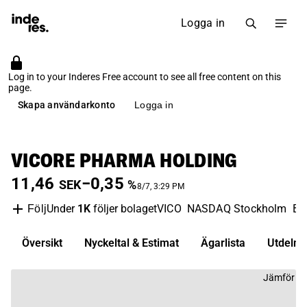
Logga in
Log in to your Inderes Free account to see all free content on this
page.
Skapa användarkonto
Logga in
VICORE PHARMA HOLDING
11,46
−0,35
SEK
%
8/7, 3:29 PM
Under
1K
följer bolaget
VICO
NASDAQ Stockholm
Bi
Följ
Översikt
Nyckeltal & Estimat
Ägarlista
Utdelni
Jämför