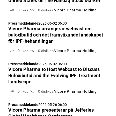
United States on The Nasdaq Stock Market
0
likes
0
dislikes
Vicore Pharma Holding
Pressmeddelande
2026-06-02 06:00
Vicore Pharma arrangerar webcast om
buloxibutid och det framväxande landskapet
för IPF-behandlingar
0
likes
0
dislikes
Vicore Pharma Holding
Pressmeddelande
2026-06-02 06:00
Vicore Pharma to Host Webcast to Discuss
Buloxibutid and the Evolving IPF Treatment
Landscape
0
likes
0
dislikes
Vicore Pharma Holding
Pressmeddelande
2026-05-26 06:00
Vicore Pharma presenterar på Jefferies