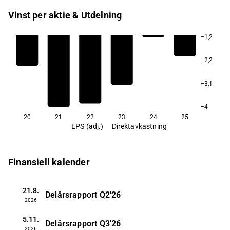
Vinst per aktie & Utdelning
−1,2
−2,2
−3,1
−4
20
21
22
23
24
25
EPS (adj.)
Direktavkastning
Finansiell kalender
21.8.
Delårsrapport
Q2'26
2026
5.11.
Delårsrapport
Q3'26
2026