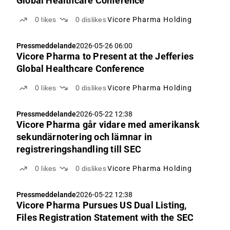
Global Healthcare Conference
0
likes
0
dislikes
Vicore Pharma Holding
Pressmeddelande
2026-05-26 06:00
Vicore Pharma to Present at the Jefferies
Global Healthcare Conference
0
likes
0
dislikes
Vicore Pharma Holding
Pressmeddelande
2026-05-22 12:38
Vicore Pharma går vidare med amerikansk
sekundärnotering och lämnar in
registreringshandling till SEC
0
likes
0
dislikes
Vicore Pharma Holding
Pressmeddelande
2026-05-22 12:38
Vicore Pharma Pursues US Dual Listing,
Files Registration Statement with the SEC