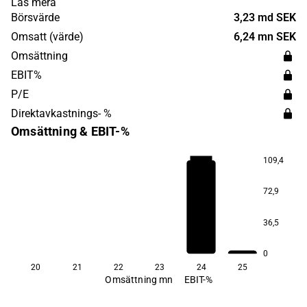
Läs mera
Pharma grundades 2000 och har sitt huvudkontor i
Börsvärde
3,23 md SEK
Göteborg.
Omsatt (värde)
6,24 mn SEK
Omsättning
EBIT%
P/E
Direktavkastnings- %
Omsättning & EBIT-%
109,4
−177,6
72,9
36,5
0
20
21
22
23
24
25
Omsättning mn
EBIT-%