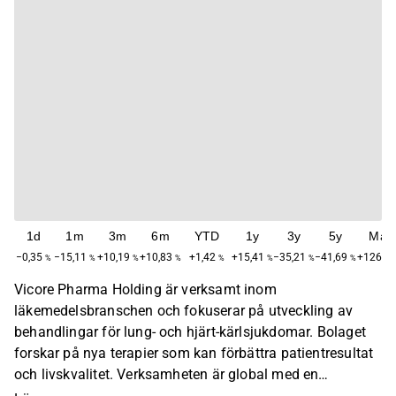
1d
1m
3m
6m
YTD
1y
3y
5y
Max
−0,35
−15,11
+10,19
+10,83
+1,42
+15,41
−35,21
−41,69
+126,9
%
%
%
%
%
%
%
%
Vicore Pharma Holding är verksamt inom
läkemedelsbranschen och fokuserar på utveckling av
behandlingar för lung- och hjärt-kärlsjukdomar. Bolaget
forskar på nya terapier som kan förbättra patientresultat
och livskvalitet. Verksamheten är global med en
huvudsaklig närvaro i Europa och Nordamerika. Vicore