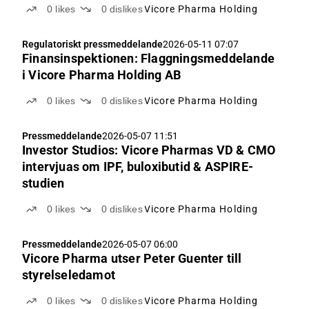
0
likes
0
dislikes
Vicore Pharma Holding
Regulatoriskt pressmeddelande
2026-05-11 07:07
Finansinspektionen: Flaggningsmeddelande
i Vicore Pharma Holding AB
0
likes
0
dislikes
Vicore Pharma Holding
Pressmeddelande
2026-05-07 11:51
Investor Studios: Vicore Pharmas VD & CMO
intervjuas om IPF, buloxibutid & ASPIRE-
studien
0
likes
0
dislikes
Vicore Pharma Holding
Pressmeddelande
2026-05-07 06:00
Vicore Pharma utser Peter Guenter till
styrelseledamot
0
likes
0
dislikes
Vicore Pharma Holding