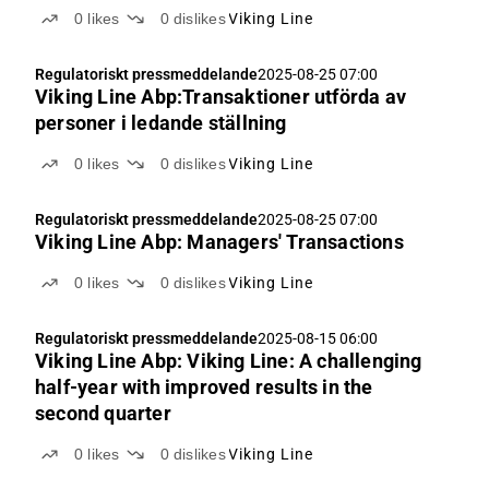
0
likes
0
dislikes
Viking Line
Regulatoriskt pressmeddelande
2025-08-25 07:00
Viking Line Abp:Transaktioner utförda av
personer i ledande ställning
0
likes
0
dislikes
Viking Line
Regulatoriskt pressmeddelande
2025-08-25 07:00
Viking Line Abp: Managers' Transactions
0
likes
0
dislikes
Viking Line
Regulatoriskt pressmeddelande
2025-08-15 06:00
Viking Line Abp: Viking Line: A challenging
half-year with improved results in the
second quarter
0
likes
0
dislikes
Viking Line