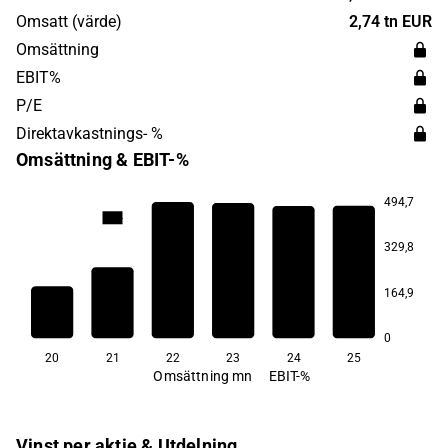
huvudkontor i Mariehamn, Åland.
Omsatt (värde)
2,74 tn EUR
Omsättning
EBIT%
P/E
Direktavkastnings- %
Omsättning & EBIT-%
494,7
12,4
11,2
7,7
5,6
4,4
329,8
164,9
−26,1
0
20
21
22
23
24
25
Omsättning mn
EBIT-%
Vinst per aktie & Utdelning