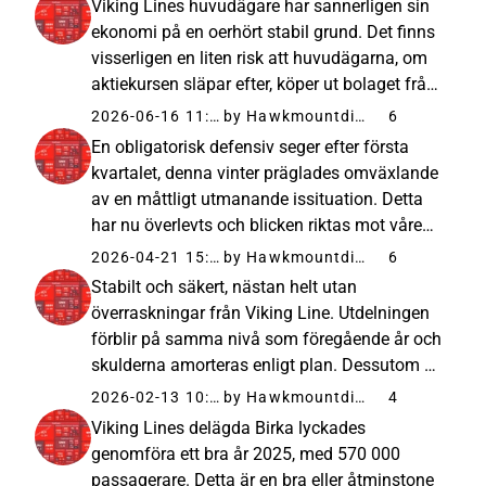
Viking Lines huvudägare har sannerligen sin
åtminstone inte för mig...
ekonomi på en oerhört stabil grund. Det finns
visserligen en liten risk att huvudägarna, om
aktiekursen släpar efter, köper ut bolaget från
börsen när det kan fås billigt. Risken är än så
2026-06-16 11:07
by Hawkmountdiver
6
länge ganska teoretisk, men vinsterna måste
En obligatorisk defensiv seger efter första
placeras...
kvartalet, denna vinter präglades omväxlande
av en måttligt utmanande issituation. Detta
har nu överlevts och blicken riktas mot våren
och framför allt sommaren, då priset och
2026-04-21 15:47
by Hawkmountdiver
6
tillgången på flygbränsle belastar
Stabilt och säkert, nästan helt utan
flygbolagen. Under den kommande...
överraskningar från Viking Line. Utdelningen
förblir på samma nivå som föregående år och
skulderna amorteras enligt plan. Dessutom är
det betryggande att Birka klarar sig
2026-02-13 10:22
by Hawkmountdiver
4
någorlunda, så detta blev inte ett slukhål för
Viking Lines delägda Birka lyckades
Viking Line. Samtidigt amorteras...
genomföra ett bra år 2025, med 570 000
passagerare. Detta är en bra eller åtminstone