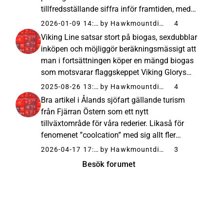
tillfredsställande siffra inför framtiden, med
tanke på att det rör sig om ett fint men trots
2026-01-09 14:30
by Hawkmountdiver
4
allt gammalt och ganska litet fartyg. Enligt
Viking Line satsar stort på biogas, sexdubblar
min mening är Birkas...
inköpen och möjliggör beräkningsmässigt att
man i fortsättningen köper en mängd biogas
som motsvarar flaggskeppet Viking Glorys
årsförbrukning. För miljömedvetna
2025-08-26 13:49
by Hawkmountdiver
4
konsumenter är detta en välkommen nyhet.
Bra artikel i Ålands sjöfart gällande turism
Ålands Sjöfart – 26 Aug 25 Viking...
från Fjärran Östern som ett nytt
tillväxtområde för våra rederier. Likaså för
fenomenet ”coolcation” med sig allt fler
turister från Medelhavsländerna till oss under
2026-04-17 17:40
by Hawkmountdiver
3
sommaren. “Samtidigt spelar klimat och
Besök forumet
säkerhet en allt större roll i...