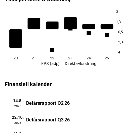
3
1,3
5,3
−0,5
4,9
4,7
−2,3
3,2
−4
20
21
22
23
24
25
EPS (adj.)
Direktavkastning
Finansiell kalender
14.8.
Delårsrapport
Q2'26
2026
22.10.
Delårsrapport
Q3'26
2026