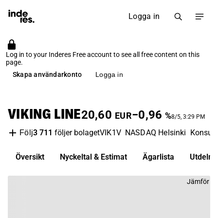
Logga in
Log in to your Inderes Free account to see all free content on this
page.
Skapa användarkonto
Logga in
VIKING LINE
20,60
−0,96
EUR
%
8/5, 3:29 PM
3 711
följer bolaget
VIK1V
NASDAQ Helsinki
Konsume
Följ
Översikt
Nyckeltal & Estimat
Ägarlista
Utdelni
Jämför