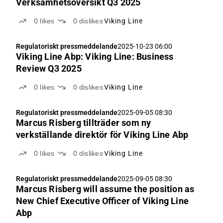
Verksamhetsöversikt Q3 2025
0
likes
0
dislikes
Viking Line
Regulatoriskt pressmeddelande
2025-10-23 06:00
Viking Line Abp: Viking Line: Business
Review Q3 2025
0
likes
0
dislikes
Viking Line
Regulatoriskt pressmeddelande
2025-09-05 08:30
Marcus Risberg tillträder som ny
verkställande direktör för Viking Line Abp
0
likes
0
dislikes
Viking Line
Regulatoriskt pressmeddelande
2025-09-05 08:30
Marcus Risberg will assume the position as
New Chief Executive Officer of Viking Line
Abp