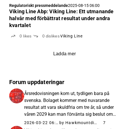
Regulatoriskt pressmeddelande
2025-08-15 06:00
Viking Line Abp: Viking Line: Ett utmanande
halvår med förbättrat resultat under andra
kvartalet
0
likes
0
dislikes
Viking Line
Ladda mer
Forum uppdateringar
Årsredovisningen kom ut, tydligen bara på
svenska. Bolaget kommer med nuvarande
resultat att vara skuldfria om tre år, så under
våren 2029 kan man förvänta sig beslut om
nya investeringar. Bränslekostnaderna har
2026-03-22 06:24
by Hawkmountdiver
7
säkrats, men de exakta procenttalen framgick