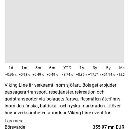
1d
1m
3m
6m
YTD
1y
3y
5y
Max
−0,96
+0,98
+0,49
+0,49
−3,74
−8,85
+17,71
+51,14
−12,25
%
%
%
%
%
%
%
%
Viking Line är verksamt inom sjöfart. Bolaget erbjuder
passagerartransport, resetjänster, rekreation och
godstransporter via bolagets fartyg. Resmålen återfinns
inom den finska, baltiska - och ryska marknaden. Utöver
huvudverksamheten anordnar Viking Line event för
grupp- och sportresor, samt med upplevelsepaket på
Läs mera
land. Bolaget grundades ursprungligen 1959 och har sitt
Börsvärde
355,97 mn EUR