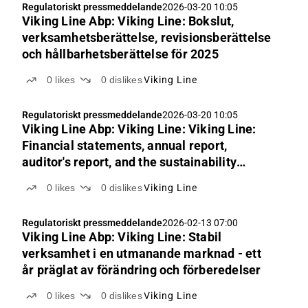
Regulatoriskt pressmeddelande
2026-03-20 10:05
Viking Line Abp: Viking Line: Bokslut,
verksamhetsberättelse, revisionsberättelse
och hållbarhetsberättelse för 2025
0
likes
0
dislikes
Viking Line
Regulatoriskt pressmeddelande
2026-03-20 10:05
Viking Line Abp: Viking Line: Viking Line:
Financial statements, annual report,
auditor's report, and the sustainability
auditor's report for 2025
0
likes
0
dislikes
Viking Line
Regulatoriskt pressmeddelande
2026-02-13 07:00
Viking Line Abp: Viking Line: Stabil
verksamhet i en utmanande marknad - ett
år präglat av förändring och förberedelser
0
likes
0
dislikes
Viking Line